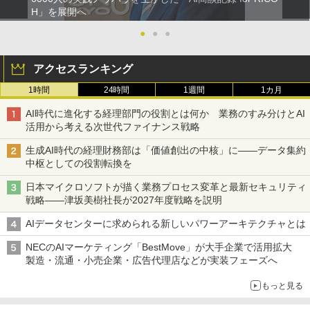
H」を展開へ
●
●
●
アクセスランキング
1時間
24時間
1週間
1カ月
AI時代に進化する経理部門の役割とは何か 業務のすみ分けとAI
活用から考える次世代ファイナンス戦略
生成AI時代の経理財務部は「価値創出の中核」に――データ集約
中枢としての役割転換を
日本マイクロソフトが描く業務プロセス変革と最新セキュリティ
戦略――津坂美樹社長が2027年度戦略を説明
AIデータセンターに求められる新しいパワーアーキテクチャとは
NECのAIマーケティング「BestMove」が大手企業で活用拡大
製造・流通・小売企業・広告代理店などが実装フェーズへ
もっと見る