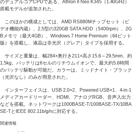
のデュアルコアCPUである、Athlon II Neo K345（1.40GHz）
搭載モデルが追加された。
このほかの構成としては、AMD RS880Mチップセット（ビ
デオ機能内蔵）、2.5型の320GB SATA HDD（5400rpm）、2G
Bメモリ（最大4GB）、Windows 7 Home Premium（64ビット
版）を搭載し、液晶は非光沢（グレア）タイプを採用する。
サイズと重量は、幅284×奥行き211×高さ15.6～29.5mm、約
1.5kg。バッテリは6セルのリチウムイオンで、最大約5.6時間
のバッテリ駆動が可能だ。カラーは、ミッドナイト・ブラック
（光沢なし）のみが用意された。
インターフェイスは、USB 2.0×2、Powered USB×1、4-in-1
メディアカードリーダー、HDMI、アナログRGB、音声入出力
などを搭載。ネットワークは1000BASE-T/100BASE-TX/10BA
SE-TとIEEE 802.11b/g/nに対応する。
関連情報