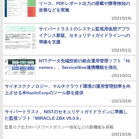
リース、PDFレポート出力の搭載や障害検知の
改善などを実施
(2021/5/19)
サイバートラストのシステム監視用仮想アプラ
イアンス新版、セキュリティガイドラインへの
準拠を支援
(2021/5/12)
NTTデータ先端技術の統合運用管理ソフト「Hi
nemos」、ServiceNow連携機能を強化
(2021/3/31)
サイオステクノロジー、マルチクラウド環境の運用管理効率を向
上させる米HashiCorpのツール群を提供
(2021/3/19)
サイバートラスト、NISTのセキュリティガイドラインに準拠し
た監視ソフト「MIRACLE ZBX V5.0.9」
監査ログ出力やパスワードポリシー強化などの新機能を搭載
(2021/3/18)