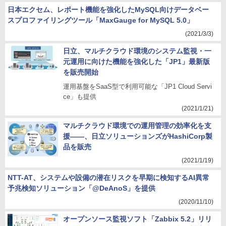
日本エクセム、レポート機能を強化したMySQL向けデータベー
スプロファイリングツール「MaxGauge for MySQL 5.0」
(2021/3/3)
日立、マルチクラウド環境のシステム監視・一
元運用に向けた機能を強化した「JP1」最新版
を販売開始
運用基盤をSaaS型で利用可能な「JP1 Cloud Servi
ce」も提供
(2021/1/21)
マルチクラウド環境での運用管理の効率化を支
援――、日立ソリューションズがHashiCorp製
品を販売
(2021/1/19)
NTT-AT、システムや設備の潜在リスクを早期に検知するAI異常
予兆検知ソリューション「@DeAnoS」を提供
(2020/11/10)
オープンソース監視ソフト「Zabbix 5.2」リリ