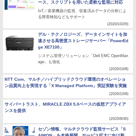
ース、スクリプトを用いた柔軟な監視に対応
IoT／産業機器の監視、収集済みデータの分析によ
る障害検知などもサポート
(2020/10/29)
デル・テクノロジーズ、データインサイトを加
速させる高密度ストレージサーバー「PowerEd
ge XE7100」
システム管理ソリューション「Dell EMC OpenMan
age」も強化
(2020/10/9)
NTT Com、マルチ／ハイブリッドクラウド環境のオペレーショ
ン品質向上を実現する「X Managed Platform」実証実験を実施
(2020/10/9)
サイバートラスト、MIRACLE ZBX 5.0ベースの仮想アプライア
ンスを提供
(2020/9/30)
セゾン情報、マルチクラウド監視サービス「S
AIMON」を本格展開 サービス拡大に向け新