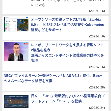
MIRACLE ZBX サポートサービスもMIRACLE ZBX
6.0に対応
(2022/3/16)
オープンソース監視ソフトのLTS版「Zabbix
6.0」、ビジネスレベルでの監視やKubernetes
監視などをサポート
(2022/2/16)
レノボ、リモートワークを支援する管理ソフト
2製品を発表
遠隔からのエンドポイント管理業務の効率化を
実現
(2022/2/16)
NECがファイルサーバー管理ツール「NIAS V4.3」提供、Boxへ
のスムーズなデータ移行を支援
(2022/1/28)
日立、「JP1」最新版およびSaaS型運用統合プ
ラットフォーム「Ops I」を提供
(2022/1/24)