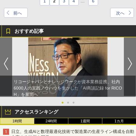
1
2
3
4
…
6
前へ
次へ
おすすめ記事
リコージャパンとナレッジワークが資本業務提携、社内
6000人の実践ノウハウを生かした「AI商談記録 for RICO
H」を展開へ
●
●
●
アクセスランキング
1時間
24時間
1週間
1カ月
日立、生成AIと数理最適化技術で製造業の生産ライン構成を自動