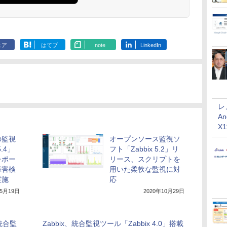
ェア
はてブ
note
LinkedIn
レ
An
X
の監視
オープンソース監視ソ
5.4」
フト「Zabbix 5.2」リ
レポー
リース、スクリプトを
障害検
用いた柔軟な監視に対
実施
応
年5月19日
2020年10月29日
、統合監
Zabbix、統合監視ツール「Zabbix 4.0」搭載