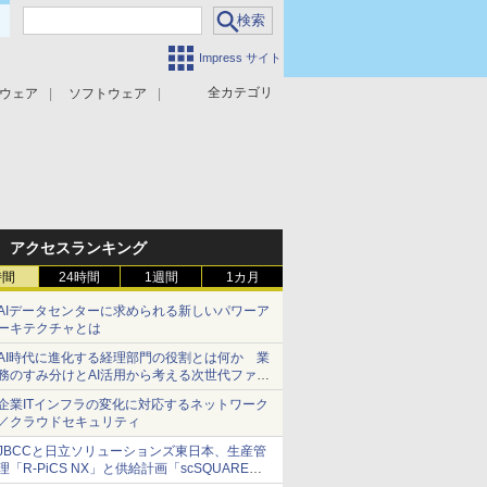
Impress サイト
全カテゴリ
ウェア
ソフトウェア
攻撃対策
マルウェア対策
アクセスランキング
時間
24時間
1週間
1カ月
AIデータセンターに求められる新しいパワーア
ーキテクチャとは
AI時代に進化する経理部門の役割とは何か 業
務のすみ分けとAI活用から考える次世代ファイ
ナンス戦略
企業ITインフラの変化に対応するネットワーク
／クラウドセキュリティ
JBCCと日立ソリューションズ東日本、生産管
理「R-PiCS NX」と供給計画「scSQUARE
ISP」の連携サービスを提供開始