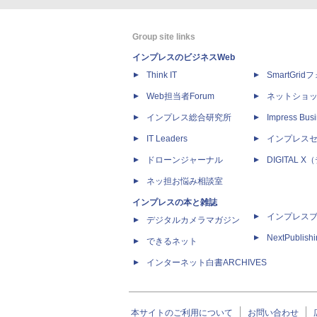
Group site links
インプレスのビジネスWeb
Think IT
SmartGri
Web担当者Forum
ネットショ
インプレス総合研究所
Impress Busi
IT Leaders
インプレス
ドローンジャーナル
DIGITAL
ネッ担お悩み相談室
インプレスの本と雑誌
インプレス
デジタルカメラマガジン
NextPublish
できるネット
インターネット白書ARCHIVES
本サイトのご利用について
お問い合わせ