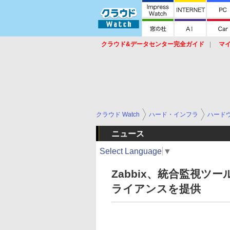
クラウド&データセンター完全ガイド
マ
サービス
セキュリティ
ネットワーク
スイッチ
ルータ
導入事例
イベ
クラウド Watch
ハード・インフラ
ハード
ニュース
Select Language
▼
Zabbix、統合監視ツー
ライアンスを提供