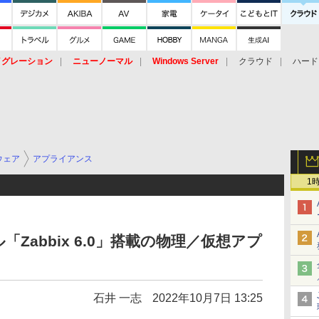
イグレーション
ニューノーマル
Windows Server
クラウド
ハード
トピック
ストレージ（HW）
オープンソース
SaaS
標的型
ント
ウェア
アプライアンス
1
ル「Zabbix 6.0」搭載の物理／仮想アプ
石井 一志
2022年10月7日 13:25