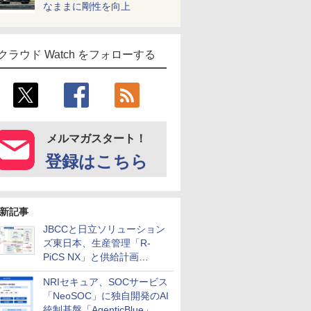
なままに剛性を向上
クラウド Watch をフォローする
メルマガスタート！
登録はこちら
新記事
JBCCと日立ソリューション
ズ東日本、生産管理「R-
PiCS NX」と供給計画
「scSQUARE ISP」の連携サ
NRIセキュア、SOCサービス
ービスを提供開始
「NeoSOC」に独自開発のAI
統制基盤「AgenticBlue」を