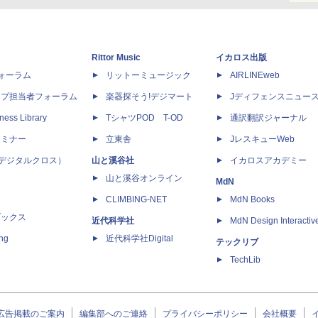
Rittor Music
イカロス出版
dフォーラム
リットーミュージック
AIRLINEweb
ップ担当者フォーラム
楽器探そう!デジマート
Jディフェンスニュー
ness Library
TシャツPOD T-OD
通訳翻訳ジャーナル
セミナー
立東舎
JレスキューWeb
 X（デジタルクロス）
山と溪谷社
イカロスアカデミー
山と溪谷オンライン
MdN
CLIMBING-NET
MdN Books
ブックス
近代科学社
MdN Design Interactiv
ing
近代科学社Digital
テックリブ
TechLib
広告掲載のご案内
編集部へのご連絡
プライバシーポリシー
会社概要