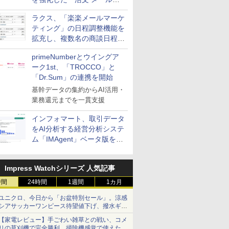
送信防止アドインサービス」
ラクス、「楽楽メールマーケ
を提供
ティング」の日程調整機能を
拡充し、複数名の商談日程調
整を効率化
primeNumberとウイングア
ーク1st、「TROCCO」と
「Dr.Sum」の連携を開始
基幹データの集約からAI活用・
業務還元までを一貫支援
インフォマート、取引データ
をAI分析する経営分析システ
ム「IMAgent」ベータ版を提
供
Impress Watchシリーズ 人気記事
時間
24時間
1週間
1カ月
ユニクロ、今日から「お盆特別セール」。涼感
シアサッカーワンピース待望値下げ、撥水ギア
ショーツは1990円に
【家電レビュー】手ごわい雑草との戦い、コメ
リの草刈機で完全勝利 掃除機感覚で使えた