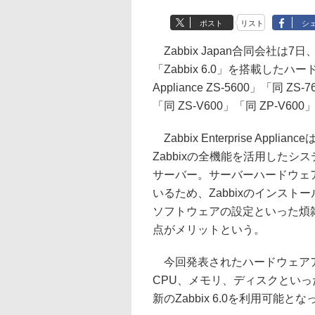
ポスト
リスト
シ
Zabbix Japan合同会社
「Zabbix 6.0」を搭載したハード
Appliance ZS-5600」「同
「同 ZS-V600」「同 ZP-V
Zabbix Enterprise A
Zabbixの全機能を活用した
サーバー。サーバーハードウェア
いるため、Zabbixのインス
ソフトウェアの設定といった煩
点がメリットという。
今回発表されたハードウェアア
CPU、メモリ、ディスクとい
新のZabbix 6.0を利用可能とな