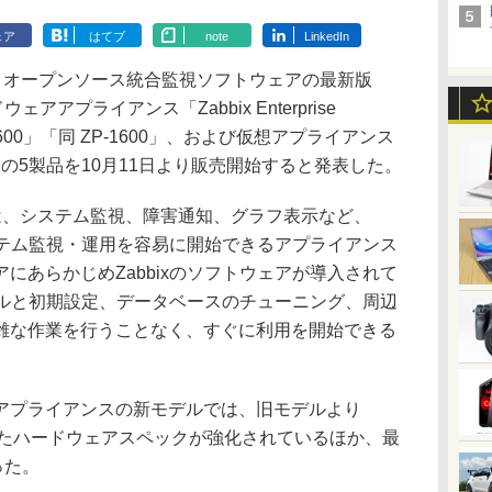
ェア
はてブ
note
LinkedIn
は7日、オープンソース統合監視ソフトウェアの最新版
ウェアアプライアンス「Zabbix Enterprise
 ZS-7600」「同 ZP-1600」、および仮想アプライアンス
600」の5製品を10月11日より販売開始すると発表した。
pplianceは、システム監視、障害通知、グラフ表示など、
システム監視・運用を容易に開始できるアプライアンス
にあらかじめZabbixのソフトウェアが導入されて
トールと初期設定、データベースのチューニング、周辺
雑な作業を行うことなく、すぐに利用を開始できる
プライアンスの新モデルでは、旧モデルより
ったハードウェアスペックが強化されているほか、最
った。