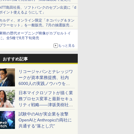
NTT島田社長、ソフトバンクのセブン出資に「d
ポイント使えるようにして」
カルディ、オンライン限定「ネコバッグ＆タン
ブラーセット」を一般販売。7月の抽選販売の
当選無効分
東映の歴代オープニング映像がカプセルトイ
に。全5種で8月下旬発売
もっと見る
おすすめ記事
リコージャパンとナレッジワ
ークが資本業務提携、社内
6000人の実践ノウハウを生
かした「AI商談記録 for
日本マイクロソフトが描く業
RICOH」を展開へ
務プロセス変革と最新セキュ
リティ戦略――津坂美樹社長
が2027年度戦略を説明
試験中のAIが実企業を攻撃
OpenAIとAnthropicの両社に
共通する“落とし穴”