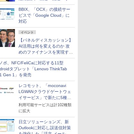
企業・広告代理店などが実装
BBIX、「OCX」の接続サー
フェーズへ
ビスで「Google Cloud」に
対応
イベント
【パネルディスカッション】
AI活用は何を変えるのか 攻
めのファイナンスを実現する
業務設計とマインドセット変
ノボ、NFC/FeliCaに対応する11型
革
droidタブレット「Lenovo ThinkTab
11 Gen 1」を発売
レコモット、「moconavi
LGWANクラウドゲートウェ
イサービス」で新たに5種類
のサービスと連携開始
利用可能サービスは計102種類
に拡大
日立ソリューションズ、新
Outlookに対応し誤送信対策
を強化した「活文 メール誤