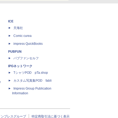
ICE
天海社
ス
Comic curea
impress QuickBooks
PUBFUN
パブファンセルフ
IPGネットワーク
TシャツPOD pTa.shop
カスタム写真集POD fabli
e
Impress Group Publication
Information
インプレスグループ
特定商取引法に基づく表示