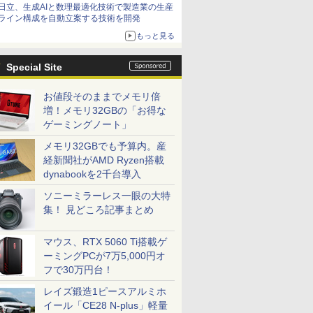
日立、生成AIと数理最適化技術で製造業の生産
ライン構成を自動立案する技術を開発
もっと見る
Special Site
お値段そのままでメモリ倍
増！メモリ32GBの「お得な
ゲーミングノート」
メモリ32GBでも予算内。産
経新聞社がAMD Ryzen搭載
dynabookを2千台導入
ソニーミラーレス一眼の大特
集！ 見どころ記事まとめ
マウス、RTX 5060 Ti搭載ゲ
ーミングPCが7万5,000円オ
フで30万円台！
レイズ鍛造1ピースアルミホ
イール「CE28 N-plus」軽量