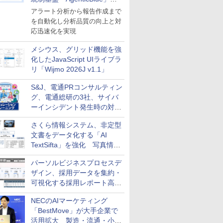
導入
アラート分析から報告作成まで
を自動化し分析品質の向上と対
応迅速化を実現
メシウス、グリッド機能を強
化したJavaScript UIライブラ
リ「Wijmo 2026J v1.1」
S&J、電通PRコンサルティン
グ、電通総研の3社、サイバ
ーインシデント発生時の対応
と危機管理広報を一体的に訓
さくら情報システム、非定型
練するプログラムを提供
文書をデータ化する「AI
TextSifta」を強化 写真情報
のデータ化などに対応
パーソルビジネスプロセスデ
ザイン、採用データを集約・
可視化する採用レポート高速
化サービスを提供
NECのAIマーケティング
「BestMove」が大手企業で
活用拡大 製造・流通・小売