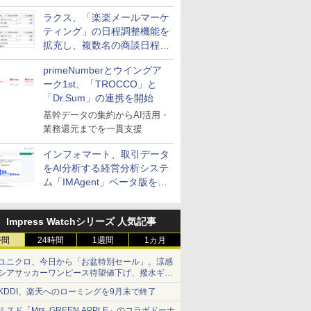
送信防止アドインサービス」
ラクス、「楽楽メールマーケ
を提供
ティング」の日程調整機能を
拡充し、複数名の商談日程調
整を効率化
primeNumberとウイングア
ーク1st、「TROCCO」と
「Dr.Sum」の連携を開始
基幹データの集約からAI活用・
業務還元までを一貫支援
インフォマート、取引データ
をAI分析する経営分析システ
ム「IMAgent」ベータ版を提
供
Impress Watchシリーズ 人気記事
時間
24時間
1週間
1カ月
ユニクロ、今日から「お盆特別セール」。涼感
シアサッカーワンピース待望値下げ、撥水ギア
ショーツは1990円に
KDDI、楽天へのローミングを9月末で終了
ミスド「Mrs. GREEN APPLE」のコラボドーナ