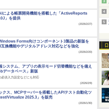
Iによる帳票開発機能を搭載した「ActiveReports
20.0J」を提供
(2026/2/27)
indows Forms向けコンポーネント3製品の新版を
cel互換機能やデジタルアドレス対応などを強化
(2026/2/20)
報システム、アプリの表示モード切替機能などを備え
ebデータベース」新版
の必須入力設定などにも対応
(2026/2/9)
ックス、MCPサーバーを搭載したAPIテスト自動化ツ
t/Virtualize 2025.3」を販売
(2026/1/30)