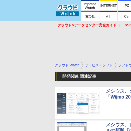
クラウド&データセンター完全ガイド
マ
サービス
セキュリティ
ネットワーク
スイッチ
ルータ
導入事例
イベ
クラウド Watch
サービス・ソフト
ソフト
開発関連 関連記事
メシウス、グ
「Wijmo 20
メシウス、
ルの新版「Com