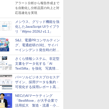
導入
アラート分析から報告作成まで
を自動化し分析品質の向上と対
応迅速化を実現
メシウス、グリッド機能を強
化したJavaScript UIライブラ
リ「Wijmo 2026J v1.1」
S&J、電通PRコンサルティン
グ、電通総研の3社、サイバ
ーインシデント発生時の対応
と危機管理広報を一体的に訓
さくら情報システム、非定型
練するプログラムを提供
文書をデータ化する「AI
TextSifta」を強化 写真情報
のデータ化などに対応
パーソルビジネスプロセスデ
ザイン、採用データを集約・
可視化する採用レポート高速
化サービスを提供
NECのAIマーケティング
「BestMove」が大手企業で
活用拡大 製造・流通・小売