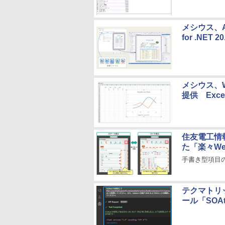
メシウス、A
for .NET 
メシウス、W
提供 Ex
住友電工情
た「楽々W
手書き型項目
テクマトリ
ール「SOAtes