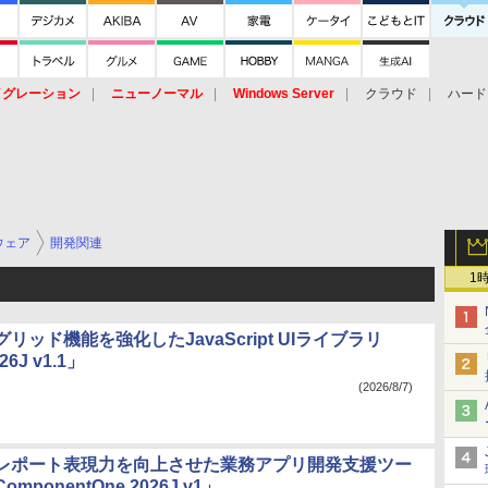
イグレーション
ニューノーマル
Windows Server
クラウド
ハード
トピック
ストレージ（HW）
オープンソース
SaaS
標的型
ント
ウェア
開発関連
1
リッド機能を強化したJavaScript UIライブラリ
26J v1.1」
(2026/8/7)
レポート表現力を向上させた業務アプリ開発支援ツー
ponentOne 2026J v1」