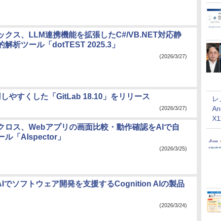
クス、LLM連携機能を拡張したC#/VB.NET対応静
析ツール「dotTEST 2025.3」
(2026/3/27)
しやすくした「GitLab 18.10」をリリース
レ
An
(2026/3/27)
X
ノクロス、Webアプリの画面比較・動作確認をAIで自
「AIspector」
(2026/3/25)
AIでソフトウェア開発を支援するCognition AIの製品
(2026/3/24)