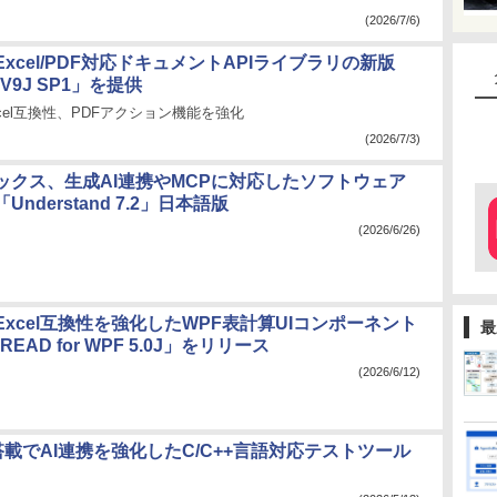
(2026/7/6)
xcel/PDF対応ドキュメントAPIライブラリの新版
 V9J SP1」を提供
cel互換性、PDFアクション機能を強化
(2026/7/3)
ックス、生成AI連携やMCPに対応したソフトウェア
nderstand 7.2」日本語版
(2026/6/26)
xcel互換性を強化したWPF表計算UIコンポーネント
最
EAD for WPF 5.0J」をリリース
(2026/6/12)
載でAI連携を強化したC/C++言語対応テストツール