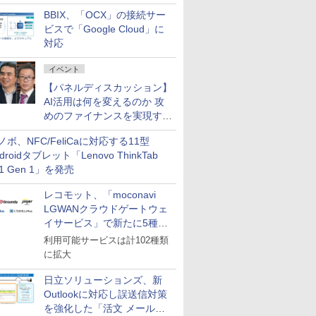
企業・広告代理店などが実装
BBIX、「OCX」の接続サー
フェーズへ
ビスで「Google Cloud」に
対応
イベント
【パネルディスカッション】
AI活用は何を変えるのか 攻
めのファイナンスを実現する
業務設計とマインドセット変
ノボ、NFC/FeliCaに対応する11型
革
droidタブレット「Lenovo ThinkTab
11 Gen 1」を発売
レコモット、「moconavi
LGWANクラウドゲートウェ
イサービス」で新たに5種類
のサービスと連携開始
利用可能サービスは計102種類
に拡大
日立ソリューションズ、新
Outlookに対応し誤送信対策
を強化した「活文 メール誤