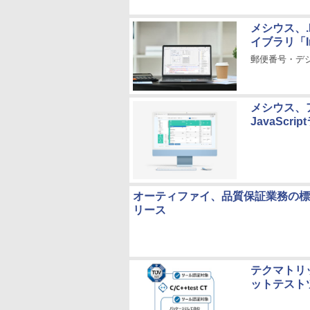
メシウス、.N
イブラリ「Inp
郵便番号・デ
メシウス、
JavaScri
オーティファイ、品質保証業務の標準化プ
リース
テクマトリッ
ットテストツ