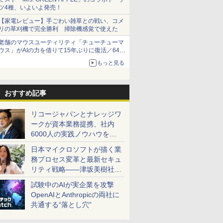
ツ4種、いよいよ発売！
【家電レビュー】手ごわい雑草との戦い、コメ
リの草刈機で完全勝利 掃除機感覚で使えた
老舗のマウスユーティリティ「チューチューマ
ウス」がAIの力を借りて15年ぶりに復活／64bit
化、Windows 10/11、「Chrome」も走り回
もっと見る
る。復活記念で2026年末まで500円
おすすめ記事
リコージャパンとナレッジワ
ークが資本業務提携、社内
6000人の実践ノウハウを生
かした「AI商談記録 for
日本マイクロソフトが描く業
RICOH」を展開へ
務プロセス変革と最新セキュ
リティ戦略――津坂美樹社長
が2027年度戦略を説明
試験中のAIが実企業を攻撃
OpenAIとAnthropicの両社に
共通する“落とし穴”