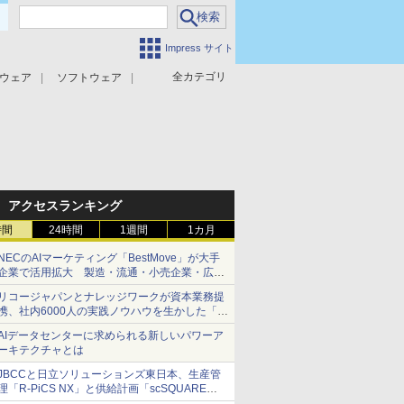
Impress サイト
全カテゴリ
ウェア
ソフトウェア
攻撃対策
マルウェア対策
アクセスランキング
時間
24時間
1週間
1カ月
NECのAIマーケティング「BestMove」が大手
企業で活用拡大 製造・流通・小売企業・広告
代理店などが実装フェーズへ
リコージャパンとナレッジワークが資本業務提
携、社内6000人の実践ノウハウを生かした「AI
商談記録 for RICOH」を展開へ
AIデータセンターに求められる新しいパワーア
ーキテクチャとは
JBCCと日立ソリューションズ東日本、生産管
理「R-PiCS NX」と供給計画「scSQUARE
ISP」の連携サービスを提供開始