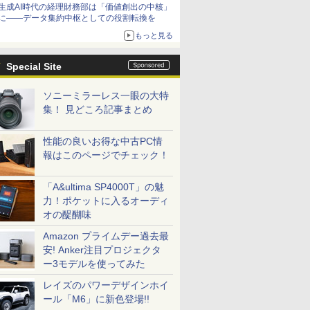
生成AI時代の経理財務部は「価値創出の中核」
に――データ集約中枢としての役割転換を
もっと見る
Special Site
ソニーミラーレス一眼の大特
集！ 見どころ記事まとめ
性能の良いお得な中古PC情
報はこのページでチェック！
「A&ultima SP4000T」の魅
力！ポケットに入るオーディ
オの醍醐味
Amazon プライムデー過去最
安! Anker注目プロジェクタ
ー3モデルを使ってみた
レイズのパワーデザインホイ
ール「M6」に新色登場!!