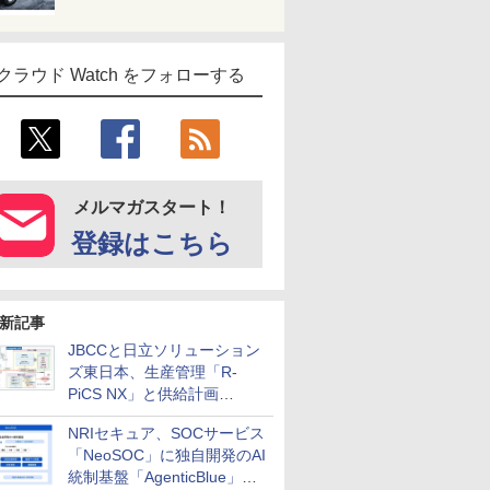
クラウド Watch をフォローする
メルマガスタート！
登録はこちら
新記事
JBCCと日立ソリューション
ズ東日本、生産管理「R-
PiCS NX」と供給計画
「scSQUARE ISP」の連携サ
NRIセキュア、SOCサービス
ービスを提供開始
「NeoSOC」に独自開発のAI
統制基盤「AgenticBlue」を