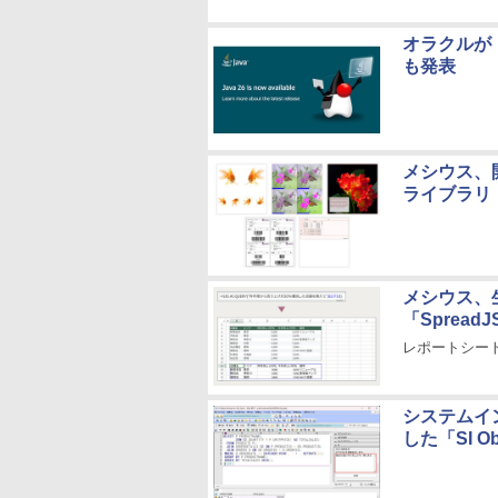
オラクルが「Ja
も発表
メシウス、開
ライブラリ「D
メシウス、生
「SpreadJ
レポートシート
システムイ
した「SI Obj