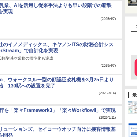
永乳業、AIを活用し従来手法よりも早い段階での新製
を実現
(2025/4/7)
社のイノメディックス、キヤノンITSの財務会計シス
erStream」で自計化を実現
工数削減や業務の標準化も達成
(2025/4/7)
Metro、ウォークスルー型の顔認証改札機を3月25日より
始 130駅への設置を完了
(2025/3/14)
最
「楽々Framework3」「楽々WorkflowII」で実現
(2025/3/11)
リューションズ、セイコーウオッチ向けに接客情報基
を開発