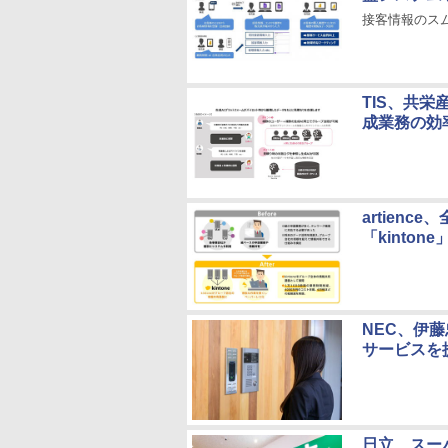
接客情報のス
TIS、共
成業務の効
artien
「kinton
NEC、伊
サービスを
日立、スー