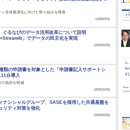
ーン全体最適化に向けた取り組みを推進
(2025/3/4)
ake、ぐるなびのデータ活用改革について説明
 AI×Streamlit」でデータの民主化を実現
(2025/2/28)
レ
An
5種類の申請書を対象とした「申請書記入サポートシ
X
11台導入
方の負担を軽減
(2025/2/25)
ィナンシャルグループ、SASEを採用した共通基盤を
ュリティ対策を強化
(2025/2/20)