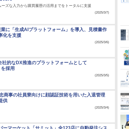
ムーズな入力から購買履歴の活用までをトータルに支援
(2025/3/7)
栄産業に「生成AIプラットフォーム」を導入、見積書作
率化を支援
(2025/3/6)
ce、全社的なDX推進のプラットフォームとして
e」を採用
(2025/3/5)
藤忠商事の社員寮向けに顔認証技術を用いた入退管理
提供
(2025/3/4)
パーマーケット「サミット」全123店に自動発注シス