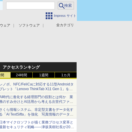
Impress サイト
全カテゴリ
ウェア
ソフトウェア
攻撃対策
マルウェア対策
アクセスランキング
時間
24時間
1週間
1カ月
レノボ、NFC/FeliCaに対応する11型Androidタ
ブレット「Lenovo ThinkTab X11 Gen 1」を発
売
AI時代に進化する経理部門の役割とは何か 業
務のすみ分けとAI活用から考える次世代ファイ
ナンス戦略
さくら情報システム、非定型文書をデータ化す
る「AI TextSifta」を強化 写真情報のデータ化
などに対応
日本マイクロソフトが描く業務プロセス変革と
最新セキュリティ戦略――津坂美樹社長が2027
年度戦略を説明