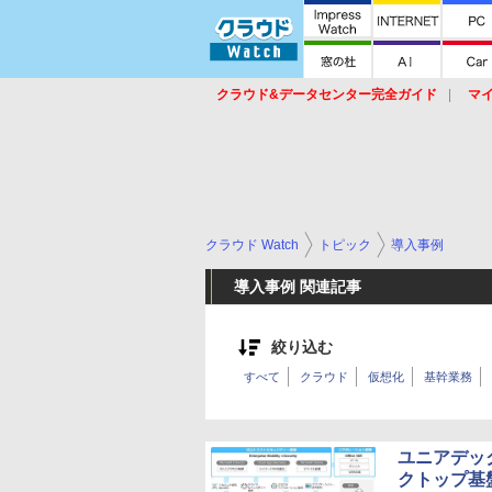
クラウド&データセンター完全ガイド
マ
サービス
セキュリティ
ネットワーク
スイッチ
ルータ
導入事例
イベ
クラウド Watch
トピック
導入事例
導入事例 関連記事
絞り込む
すべて
クラウド
仮想化
基幹業務
ユニアデッ
クトップ基