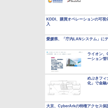
KDDI、購買オペレーションの可視
入
愛媛県、「庁内LANシステム」に
ライオン、C
ーション管
めぶきフィ
化」で金融
大京、CyberArkの特権アクセス保護ソリュ