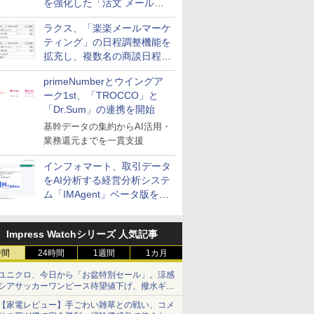
を強化した「活文 メール誤
送信防止アドインサービス」
ラクス、「楽楽メールマーケ
を提供
ティング」の日程調整機能を
拡充し、複数名の商談日程調
整を効率化
primeNumberとウイングア
ーク1st、「TROCCO」と
「Dr.Sum」の連携を開始
基幹データの集約からAI活用・
業務還元までを一貫支援
インフォマート、取引データ
をAI分析する経営分析システ
ム「IMAgent」ベータ版を提
供
Impress Watchシリーズ 人気記事
時間
24時間
1週間
1カ月
ユニクロ、今日から「お盆特別セール」。涼感
シアサッカーワンピース待望値下げ、撥水ギア
ショーツは1990円に
【家電レビュー】手ごわい雑草との戦い、コメ