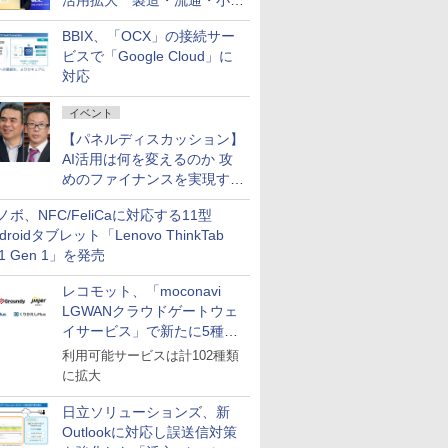
活用拡大 製造・流通・小売
企業・広告代理店などが実装
BBIX、「OCX」の接続サー
フェーズへ
ビスで「Google Cloud」に
対応
イベント
【パネルディスカッション】
AI活用は何を変えるのか 攻
めのファイナンスを実現する
業務設計とマインドセット変
ノボ、NFC/FeliCaに対応する11型
革
droidタブレット「Lenovo ThinkTab
11 Gen 1」を発売
レコモット、「moconavi
LGWANクラウドゲートウェ
イサービス」で新たに5種類
のサービスと連携開始
利用可能サービスは計102種類
に拡大
日立ソリューションズ、新
Outlookに対応し誤送信対策