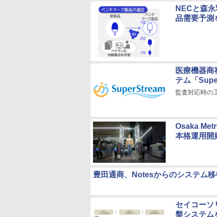
NECと森
品需要予測
医療機器商
テム「Sup
監査対応時の
Osaka 
本格運用開
豊田通商、Notesからのシステム移行を
セイコーソ
盤システム