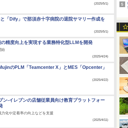
(2025/5/1)
と「Dify」で那須赤十字病院の退院サマリー作成を
(2025/5/1)
能の精度向上を実現する業務特化型LLMを開発
開始
(2025/4/24)
jinのPLM「Teamcenter X」とMES「Opcenter」
(2025/4/22)
ブン‐イレブンの店舗従業員向け教育プラットフォー
発
戦力化や定着率の向上などを支援
(2025/4/11)