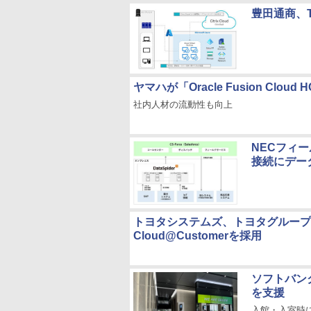
豊田通商、
ヤマハが「Oracle Fusion C
社内人材の流動性も向上
NECフィ
接続にデータ連
トヨタシステムズ、トヨタグループ向け社
Cloud@Customerを採用
ソフトバン
を支援
入館・入室時に