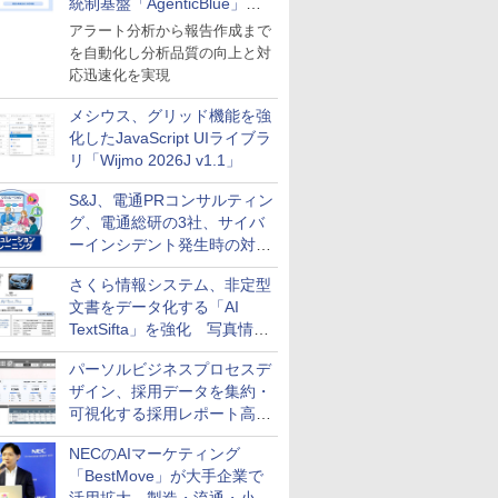
統制基盤「AgenticBlue」を
導入
アラート分析から報告作成まで
を自動化し分析品質の向上と対
応迅速化を実現
メシウス、グリッド機能を強
化したJavaScript UIライブラ
リ「Wijmo 2026J v1.1」
S&J、電通PRコンサルティン
グ、電通総研の3社、サイバ
ーインシデント発生時の対応
と危機管理広報を一体的に訓
さくら情報システム、非定型
練するプログラムを提供
文書をデータ化する「AI
TextSifta」を強化 写真情報
のデータ化などに対応
パーソルビジネスプロセスデ
ザイン、採用データを集約・
可視化する採用レポート高速
化サービスを提供
NECのAIマーケティング
「BestMove」が大手企業で