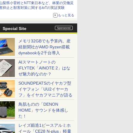
山梨県小菅村とNTT東日本など、林業の労働災
害抑止と獣害対策に関するIoTの実証実験
もっと見る
Special Site
メモリ32GBでも予算内。産
経新聞社がAMD Ryzen搭載
dynabookを2千台導入
AIスマートノートの
iFLYTEK「AINOTE 2」はな
ぜ魅力的なのか？
SOUNDPEATSのイヤカフ型
イヤフォン「UU2イヤーカ
フ」をイヤカフマニアが語る
鳥肌ものの「DENON
HOME」サウンドを体感し
た！
レイズ鍛造1ピースアルミホ
イール「CE28 N-plus」軽量