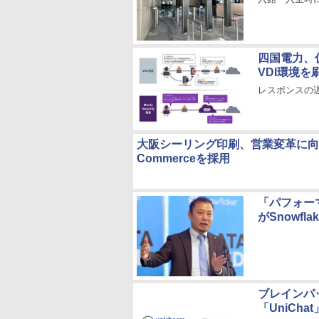
四国電力、仮
VDI環境を
レスポンスの
大阪シーリング印刷、営業変革に向けSale
Commerceを採用
「パフォー
がSnowf
ブレインパ
「UniCh