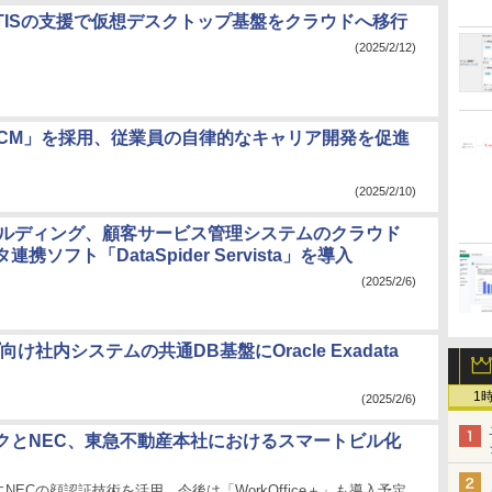
TISの支援で仮想デスクトップ基盤をクラウドへ移行
(2025/2/12)
loud HCM」を採用、従業員の自律的なキャリア開発を促進
(2025/2/10)
ールディング、顧客サービス管理システムのクラウド
携ソフト「DataSpider Servista」を導入
(2025/2/6)
内システムの共通DB基盤にOracle Exadata
1
(2025/2/6)
クとNEC、東急不動産本社におけるスマートビル化
NECの顔認証技術を活用、今後は「WorkOffice＋」も導入予定