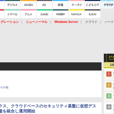
イグレーション
ニューノーマル
Windows Server
クラウド
ハード
トピック
ストレージ（HW）
オープンソース
SaaS
標的型
ント
1
その他
クス、クラウドベースのセキュリティ基盤に仮想デス
盤を統合し運用開始