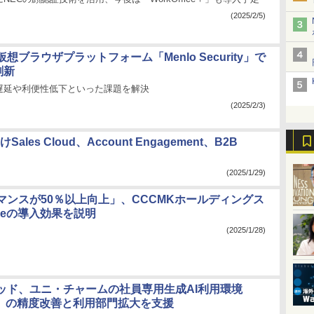
(2025/2/5)
想ブラウザプラットフォーム「Menlo Security」で
刷新
遅延や利便性低下といった課題を解決
(2025/2/3)
s Cloud、Account Engagement、B2B
(2025/1/29)
マンスが50％以上向上」、CCCMKホールディングス
lakeの導入効果を説明
(2025/1/28)
ッド、ユニ・チャームの社員専用生成AI利用環境
at」の精度改善と利用部門拡大を支援