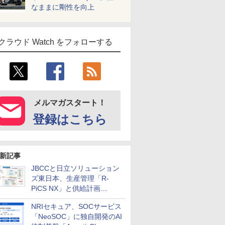
なままに剛性を向上
クラウド Watch をフォローする
メルマガスタート！
登録はこちら
新記事
JBCCと日立ソリューション
ズ東日本、生産管理「R-
PiCS NX」と供給計画
「scSQUARE ISP」の連携サ
NRIセキュア、SOCサービス
ービスを提供開始
「NeoSOC」に独自開発のAI