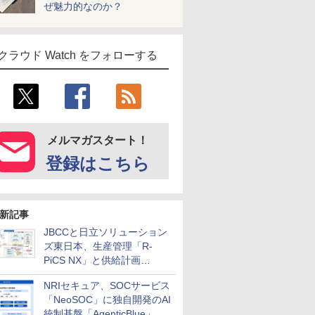
ぜ魅力的なのか？
クラウド Watch をフォローする
メルマガスタート！
登録はこちら
新記事
JBCCと日立ソリューション
ズ東日本、生産管理「R-
PiCS NX」と供給計画
「scSQUARE ISP」の連携サ
NRIセキュア、SOCサービス
ービスを提供開始
「NeoSOC」に独自開発のAI
統制基盤「AgenticBlue」を