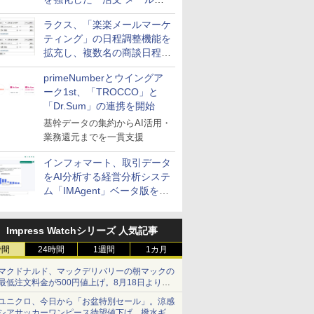
送信防止アドインサービス」
ラクス、「楽楽メールマーケ
を提供
ティング」の日程調整機能を
拡充し、複数名の商談日程調
整を効率化
primeNumberとウイングア
ーク1st、「TROCCO」と
「Dr.Sum」の連携を開始
基幹データの集約からAI活用・
業務還元までを一貫支援
インフォマート、取引データ
をAI分析する経営分析システ
ム「IMAgent」ベータ版を提
供
Impress Watchシリーズ 人気記事
時間
24時間
1週間
1カ月
マクドナルド、マックデリバリーの朝マックの
最低注文料金が500円値上げ。8月18日より
1,500円から受付
ユニクロ、今日から「お盆特別セール」。涼感
シアサッカーワンピース待望値下げ、撥水ギア