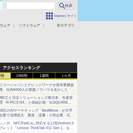
Impress サイト
全カテゴリ
ウェア
ソフトウェア
攻撃対策
マルウェア対策
アクセスランキング
時間
24時間
1週間
1カ月
リコージャパンとナレッジワークが資本業務提
携、社内6000人の実践ノウハウを生かした「AI
商談記録 for RICOH」を展開へ
JBCCと日立ソリューションズ東日本、生産管
理「R-PiCS NX」と供給計画「scSQUARE
ISP」の連携サービスを提供開始
NECのAIマーケティング「BestMove」が大手
企業で活用拡大 製造・流通・小売企業・広告
代理店などが実装フェーズへ
レノボ、NFC/FeliCaに対応する11型Androidタ
ブレット「Lenovo ThinkTab X11 Gen 1」を発
売