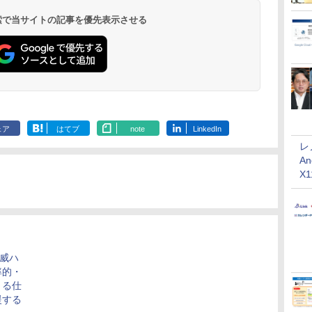
 検索で当サイトの記事を優先表示させる
ェア
はてブ
note
LinkedIn
レ
An
X
脅威ハ
率的・
きる仕
援する