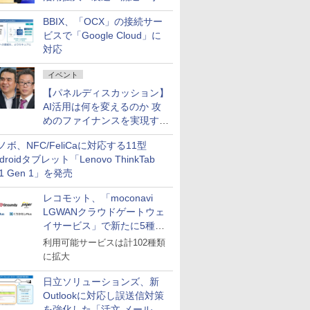
企業・広告代理店などが実装
BBIX、「OCX」の接続サー
フェーズへ
ビスで「Google Cloud」に
対応
イベント
【パネルディスカッション】
AI活用は何を変えるのか 攻
めのファイナンスを実現する
業務設計とマインドセット変
ノボ、NFC/FeliCaに対応する11型
革
droidタブレット「Lenovo ThinkTab
11 Gen 1」を発売
レコモット、「moconavi
LGWANクラウドゲートウェ
イサービス」で新たに5種類
のサービスと連携開始
利用可能サービスは計102種類
に拡大
日立ソリューションズ、新
Outlookに対応し誤送信対策
を強化した「活文 メール誤