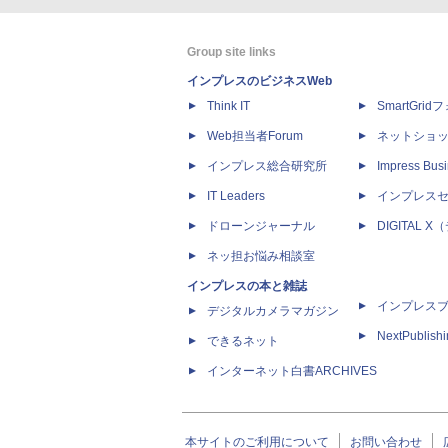
Group site links
インプレスのビジネスWeb
Think IT
SmartGri
Web担当者Forum
ネットショ
インプレス総合研究所
Impress Busi
IT Leaders
インプレス
ドローンジャーナル
DIGITAL
ネッ担お悩み相談室
インプレスの本と雑誌
インプレス
デジタルカメラマガジン
NextPublish
できるネット
インターネット白書ARCHIVES
本サイトのご利用について
お問い合わせ