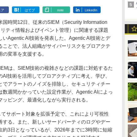
ェア
はてブ
note
LinkedIn
日、従来のSIEM（Security Information
nt、セキュリティ情報およびイベント管理）に関連する課題
entic AI技術を発表した。Agentic AI技術とデ
ることで、法人組織がサイバーリスクをプロアクテ
用の変革を支援する。
 SIEMは、SIEM技術の複雑さなどの課題に対処するた
のAI技術を活用してプロアクティブに考え、学び、
とでアラートのノイズを排除し、セキュリティチー
週間かかっていた設定作業が、Agentic AIによっ
マッピング、最適化しながら実行される。
してサポート対象を拡張予定で、これにより可視性
善する。また、新しいサードパーティのログやデー
約3日となっているが、2026年までに3時間に短縮