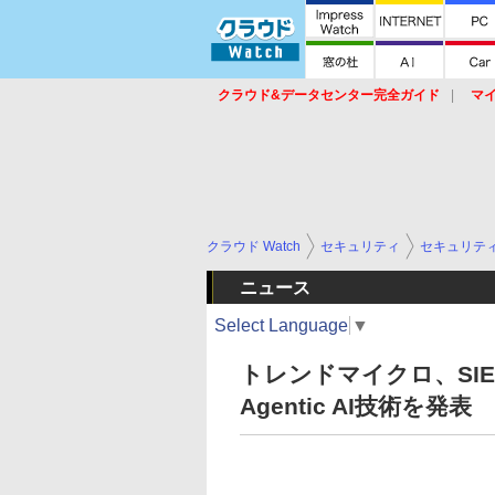
クラウド&データセンター完全ガイド
マ
サービス
セキュリティ
ネットワーク
スイッチ
ルータ
導入事例
イベ
クラウド Watch
セキュリティ
セキュリテ
ニュース
Select Language
▼
トレンドマイクロ、SI
Agentic AI技術を発表