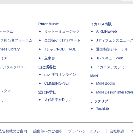
Rittor Music
イカロス出版
dフォーラム
リットーミュージック
AIRLINEweb
ップ担当者フォーラム
楽器探そう!デジマート
Jディフェンスニュー
ness Library
TシャツPOD T-OD
通訳翻訳ジャーナル
セミナー
立東舎
JレスキューWeb
 X（デジタルクロス）
山と溪谷社
イカロスアカデミー
山と溪谷オンライン
MdN
CLIMBING-NET
MdN Books
ブックス
近代科学社
MdN Design Interactiv
ing
近代科学社Digital
テックリブ
TechLib
広告掲載のご案内
編集部へのご連絡
プライバシーポリシー
会社概要