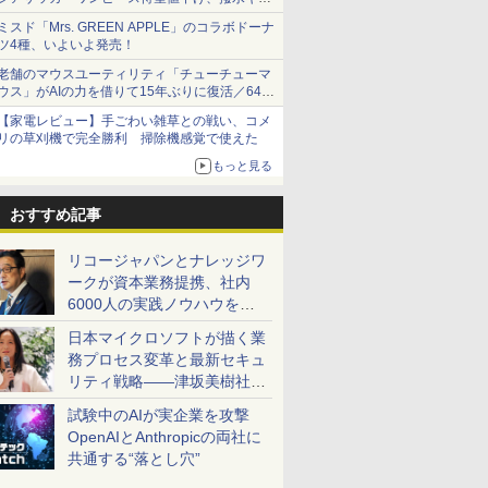
ショーツは1990円に
ミスド「Mrs. GREEN APPLE」のコラボドーナ
ツ4種、いよいよ発売！
老舗のマウスユーティリティ「チューチューマ
ウス」がAIの力を借りて15年ぶりに復活／64bit
化、Windows 10/11、「Chrome」も走り回
【家電レビュー】手ごわい雑草との戦い、コメ
る。復活記念で2026年末まで500円
リの草刈機で完全勝利 掃除機感覚で使えた
もっと見る
おすすめ記事
リコージャパンとナレッジワ
ークが資本業務提携、社内
6000人の実践ノウハウを生
かした「AI商談記録 for
日本マイクロソフトが描く業
RICOH」を展開へ
務プロセス変革と最新セキュ
リティ戦略――津坂美樹社長
が2027年度戦略を説明
試験中のAIが実企業を攻撃
OpenAIとAnthropicの両社に
共通する“落とし穴”