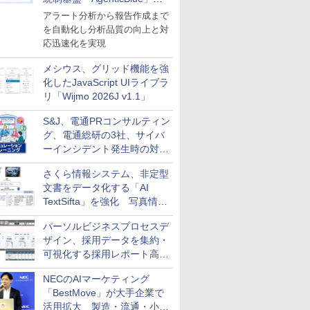
導入
アラート分析から報告作成まで
を自動化し分析品質の向上と対
応迅速化を実現
メシウス、グリッド機能を強
化したJavaScript UIライブラ
リ「Wijmo 2026J v1.1」
S&J、電通PRコンサルティン
グ、電通総研の3社、サイバ
ーインシデント発生時の対応
と危機管理広報を一体的に訓
さくら情報システム、非定型
練するプログラムを提供
文書をデータ化する「AI
TextSifta」を強化 写真情報
のデータ化などに対応
パーソルビジネスプロセスデ
ザイン、採用データを集約・
可視化する採用レポート高速
化サービスを提供
NECのAIマーケティング
「BestMove」が大手企業で
活用拡大 製造・流通・小売