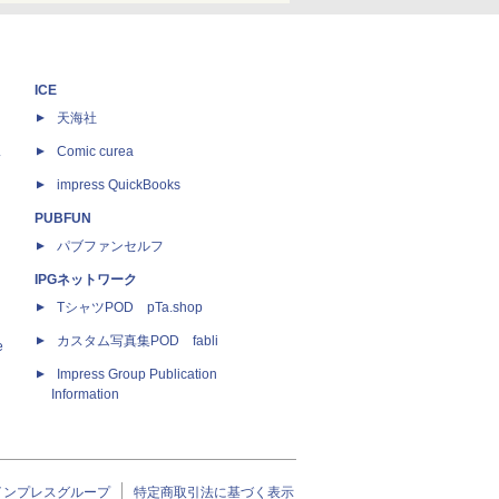
ICE
天海社
ス
Comic curea
impress QuickBooks
PUBFUN
パブファンセルフ
IPGネットワーク
TシャツPOD pTa.shop
カスタム写真集POD fabli
e
Impress Group Publication
Information
インプレスグループ
特定商取引法に基づく表示