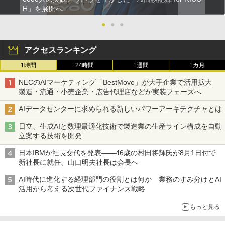
H」を展開へ
●
●
●
アクセスランキング
1時間
24時間
1週間
1カ月
NECのAIマーケティング「BestMove」が大手企業で活用拡大
製造・流通・小売企業・広告代理店などが実装フェーズへ
AIデータセンターに求められる新しいパワーアーキテクチャとは
日立、生成AIと数理最適化技術で製造業の生産ライン構成を自動
立案する技術を開発
日本IBMが社長交代を発表――46歳の村田将輝氏が8月1日付で
新社長に就任、山口明夫社長は会長へ
AI時代に進化する経理部門の役割とは何か 業務のすみ分けとAI
活用から考える次世代ファイナンス戦略
もっと見る