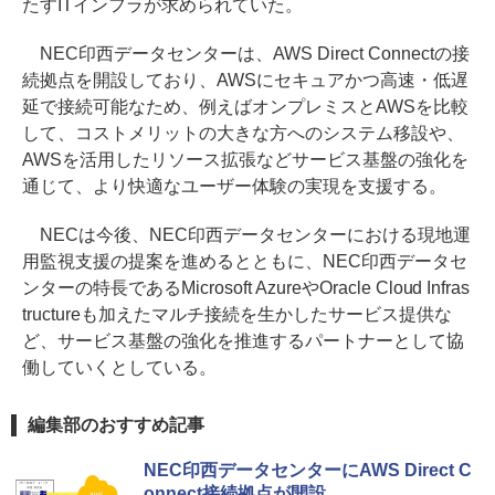
たすITインフラが求められていた。
NEC印西データセンターは、AWS Direct Connectの接
続拠点を開設しており、AWSにセキュアかつ高速・低遅
延で接続可能なため、例えばオンプレミスとAWSを比較
して、コストメリットの大きな方へのシステム移設や、
AWSを活用したリソース拡張などサービス基盤の強化を
通じて、より快適なユーザー体験の実現を支援する。
NECは今後、NEC印西データセンターにおける現地運
用監視支援の提案を進めるとともに、NEC印西データセ
ンターの特長であるMicrosoft AzureやOracle Cloud Infras
tructureも加えたマルチ接続を生かしたサービス提供な
ど、サービス基盤の強化を推進するパートナーとして協
働していくとしている。
編集部のおすすめ記事
NEC印西データセンターにAWS Direct C
onnect接続拠点が開設