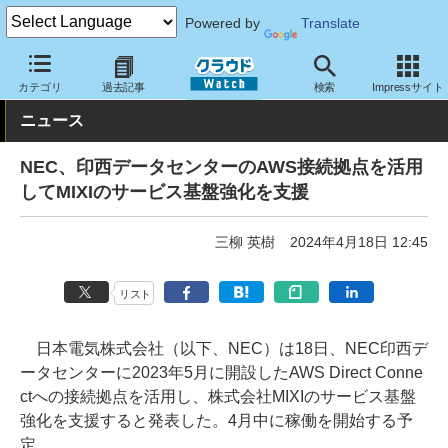
Powered by
Translate
クラウド Watch
トピック
導入事例
カテゴリ
過去記事
検索
Impressサイト
ニュース
NEC、印西データセンターのAWS接続拠点を活用
してMIXIのサービス基盤強化を支援
三柳 英樹
2024年4月18日 12:45
リスト
日本電気株式会社（以下、NEC）は18日、NEC印西デ
ータセンターに2023年5月に開設したAWS Direct Conne
ctへの接続拠点を活用し、株式会社MIXIのサービス基盤
強化を支援すると発表した。4月中に稼働を開始する予
定。