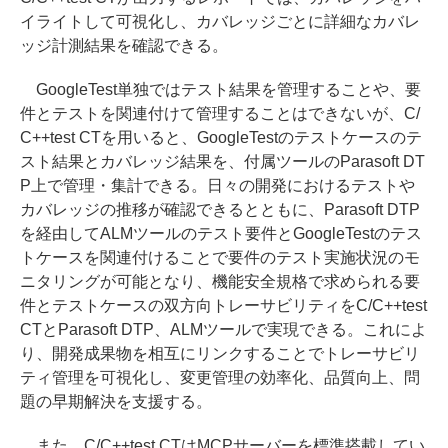
イライトして可視化し、カバレッジごとに詳細なカバレ
ッジ計測結果を確認できる。
GoogleTest単独ではテスト結果を管理することや、要
件とテストを関連付けて管理することはできないが、C/
C++test CTを用いると、GoogleTestのテストケースのテ
スト結果とカバレッジ結果を、付属ツールのParasoft DT
P上で管理・集計できる。日々の開発におけるテストや
カバレッジの推移が確認できるとともに、Parasoft DTP
を経由してALMツールのテスト要件とGoogleTestのテス
トケースを関連付けることで要件のテスト実施状況のモ
ニタリングが可能となり、機能安全規格で求められる要
件とテストケースの双方向トレーサビリティをC/C++test
CTとParasoft DTP、ALMツールで実現できる。これによ
り、開発成果物を相互にリンクすることでトレーサビリ
ティ管理を可視化し、変更管理の効率化、品質向上、問
題の早期解決を支援する。
また、C/C++test CTはMCPサーバーを標準搭載してい