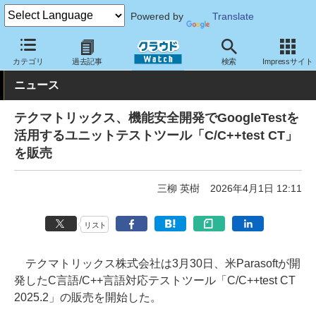
Powered by
Translate
クラウド Watch
サービス・ソフト
ソフトウェア
開発関連
カテゴリ
過去記事
検索
Impressサイト
ニュース
テクマトリックス、機能安全開発でGoogleTestを
活用するユニットテストツール「C/C++test CT」
を販売
三柳 英樹
2026年4月1日 12:11
リスト
テクマトリックス株式会社は3月30日、米Parasoftが開
発したC言語/C++言語対応テストツール「C/C++test CT
2025.2」の販売を開始した。