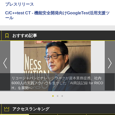
プレスリリース
C/C++test CT - 機能安全開発向けGoogleTest活用支援ツ
ール
おすすめ記事
リコージャパンとナレッジワークが資本業務提携、社内
6000人の実践ノウハウを生かした「AI商談記録 for RICO
H」を展開へ
●
●
●
アクセスランキング