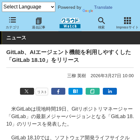
Powered by
Translate
クラウド Watch
サービス・ソフト
ソフトウェア
開発関連
カテゴリ
過去記事
検索
Impressサイト
ニュース
GitLab、AIエージェント機能を利用しやすくした
「GitLab 18.10」をリリース
三柳 英樹
2026年3月27日 10:00
リスト
米GitLabは現地時間19日、Gitリポジトリマネージャー
「GitLab」の最新メジャーバージョンとなる「GitLab 18.
10」のリリースを発表した。
GitLab 18.10では、ソフトウェア開発ライフサイクル