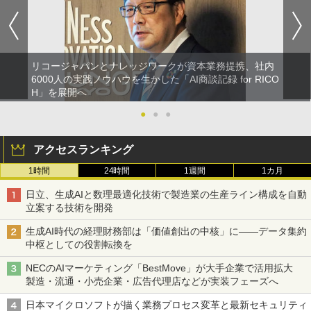
リコージャパンとナレッジワークが資本業務提携、社内
6000人の実践ノウハウを生かした「AI商談記録 for RICO
H」を展開へ
●
●
●
アクセスランキング
1時間
24時間
1週間
1カ月
日立、生成AIと数理最適化技術で製造業の生産ライン構成を自動
立案する技術を開発
生成AI時代の経理財務部は「価値創出の中核」に――データ集約
中枢としての役割転換を
NECのAIマーケティング「BestMove」が大手企業で活用拡大
製造・流通・小売企業・広告代理店などが実装フェーズへ
日本マイクロソフトが描く業務プロセス変革と最新セキュリティ