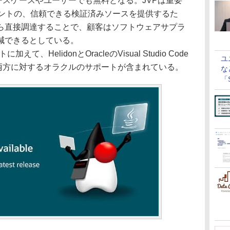
ースケースやユーザーでも無料となる。JVPは重要
ネントの、信頼できる検証済みソースを提供するた
ら直接調達することで、顧客はソフトウェアサプラ
減できるとしている。
て、HelidonとOracleのVisual Studio Code
ユ
ensionの両方に対するオラクルのサポートが含まれている。
な
「S
に