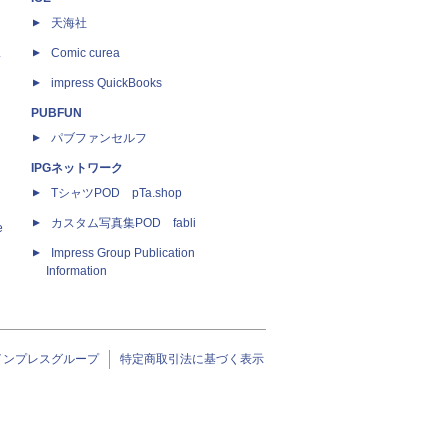
天海社
ス
Comic curea
impress QuickBooks
PUBFUN
パブファンセルフ
IPGネットワーク
TシャツPOD pTa.shop
カスタム写真集POD fabli
e
Impress Group Publication
Information
インプレスグループ
特定商取引法に基づく表示