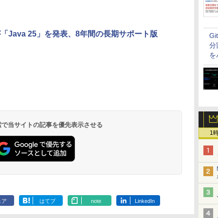
eが「Java 25」を発表、8年間の長期サポート版
G
分
を
 検索で当サイトの記事を優先表示させる
1
ェア
はてブ
note
LinkedIn