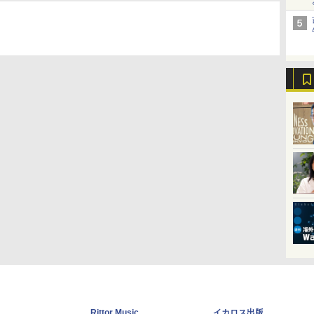
Rittor Music
イカロス出版