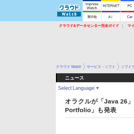
クラウド&データセンター完全ガイド
マ
サービス
セキュリティ
ネットワーク
スイッチ
ルータ
導入事例
イベ
クラウド Watch
サービス・ソフト
ソフト
ニュース
Select Language
▼
オラクルが「Java 26」を
Portfolio」も発表