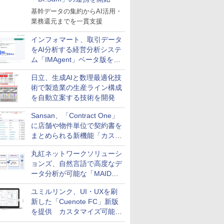
基幹データの集約からAI活用・
業務還元までを一貫支援
インフォマート、取引データ
をAI分析する経営分析システ
ム「IMAgent」ベータ版を提
供
日立、生成AIと数理最適化技
術で製造業の生産ライン構成
を自動立案する技術を開発
Sansan、「Contract One」
に店舗や物件単位で契約書を
まとめられる新機能「カスタ
ム契約ツリー」を追加
丸紅ネットワークソリューシ
ョンズ、自然言語で高度なデ
ータ分析が可能な「MAIDOA
AI ASSIST」を9月より提供
ユミルリンク、UI・UXを刷
新した「Cuenote FC」新版
を提供 カスタマイズ可能な
ダッシュボード画面を搭載