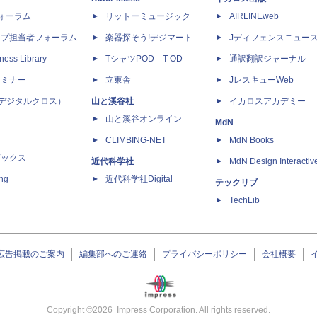
dフォーラム
リットーミュージック
AIRLINEweb
ップ担当者フォーラム
楽器探そう!デジマート
Jディフェンスニュー
ness Library
TシャツPOD T-OD
通訳翻訳ジャーナル
セミナー
立東舎
JレスキューWeb
 X（デジタルクロス）
山と溪谷社
イカロスアカデミー
山と溪谷オンライン
MdN
CLIMBING-NET
MdN Books
ブックス
近代科学社
MdN Design Interactiv
ing
近代科学社Digital
テックリブ
TechLib
広告掲載のご案内
編集部へのご連絡
プライバシーポリシー
会社概要
Copyright ©
2026
Impress Corporation. All rights reserved.