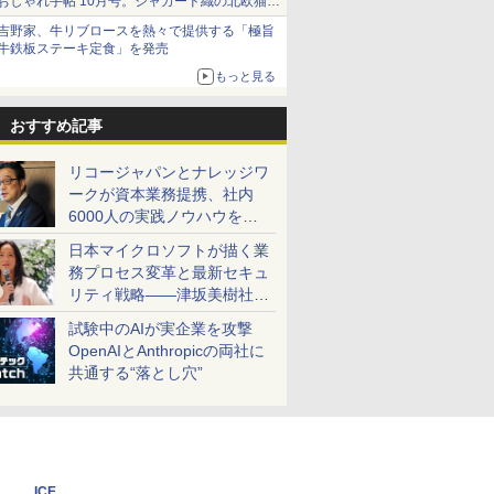
おしゃれ手帖 10月号。ジャカード織の北欧猫デ
ザイン
吉野家、牛リブロースを熱々で提供する「極旨
牛鉄板ステーキ定食」を発売
もっと見る
おすすめ記事
リコージャパンとナレッジワ
ークが資本業務提携、社内
6000人の実践ノウハウを生
かした「AI商談記録 for
日本マイクロソフトが描く業
RICOH」を展開へ
務プロセス変革と最新セキュ
リティ戦略――津坂美樹社長
が2027年度戦略を説明
試験中のAIが実企業を攻撃
OpenAIとAnthropicの両社に
共通する“落とし穴”
ICE