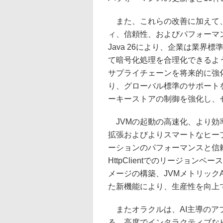
また、これらの改善に加えて、J
ィ、信頼性、およびパフォーマ
Java 26により、企業は業界
て暗号化処理を合理化できるよ
サプライチェーンを将来的に強化し、U
り、グローバル標準のサポート
ーキーストアの制御を強化し、
JVMの起動の高速化、より効率
拡張およびよりスマートなヒー
ーションのパフォーマンスと信
HttpClientでのリージョ
メージの構築、JVMメトリックA
た新機能により、生産性を向上
またオラクルは、AI主導のア
る、高度でインタラクティブな