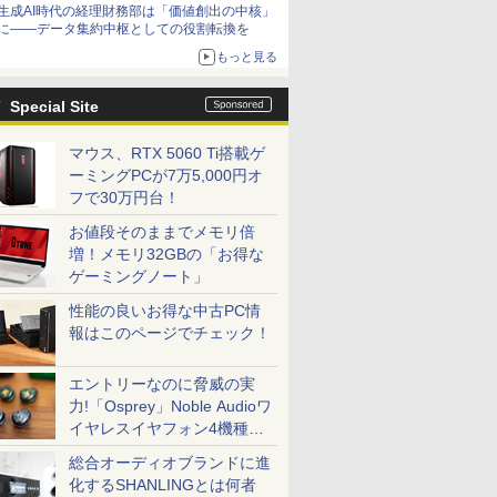
生成AI時代の経理財務部は「価値創出の中核」
に――データ集約中枢としての役割転換を
もっと見る
Special Site
マウス、RTX 5060 Ti搭載ゲ
ーミングPCが7万5,000円オ
フで30万円台！
お値段そのままでメモリ倍
増！メモリ32GBの「お得な
ゲーミングノート」
性能の良いお得な中古PC情
報はこのページでチェック！
エントリーなのに脅威の実
力!「Osprey」Noble Audioワ
イヤレスイヤフォン4機種を
一気に聴く
総合オーディオブランドに進
化するSHANLINGとは何者