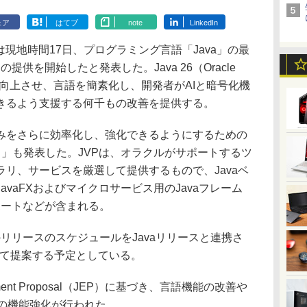
ェア
はてブ
note
LinkedIn
は現地時間17日、プログラミング言語「Java」の最
の提供を開始したと発表した。Java 26（Oracle
性を向上させ、言語を簡素化し、開発者がAIと暗号化機
きるよう支援する何千もの改善を提供する。
をさらに効率化し、強化できるようにするための
olio（JVP）」も発表した。JVPは、オラクルがサポートするツ
リ、サービスを厳選して提供するもので、Javaベ
avaFXおよびマイクロサービス用のJavaフレーム
サポートなどが含まれる。
のリリースのスケジュールをJavaリリースと連携さ
として提案する予定としている。
ement Proposal（JEP）に基づき、言語機能の改善や
件の機能強化が行われた。