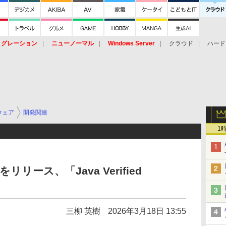
イグレーション
ニューノーマル
Windows Server
クラウド
ハード
トピック
ストレージ（HW）
オープンソース
SaaS
標的型
ント
ウェア
開発関連
1
リリース、「Java Verified
三柳 英樹
2026年3月18日 13:55