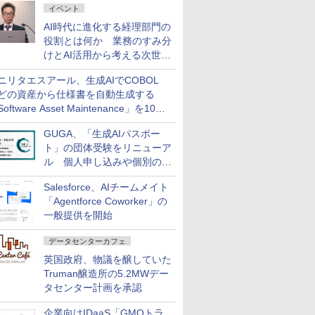
イベント
AI時代に進化する経理部門の
役割とは何か 業務のすみ分
けとAI活用から考える次世代
ファイナンス戦略
ニリタエスアール、生成AIでCOBOL
どの資産から仕様書を自動生成する
oftware Asset Maintenance」を10月
発売
GUGA、「生成AIパスポー
ト」の団体受験をリニューア
ル 個人申し込みや個別の支
払いなどに対応
Salesforce、AIチームメイト
「Agentforce Coworker」の
一般提供を開始
データセンターカフェ
英国政府、物議を醸していた
Truman醸造所の5.2MWデー
タセンター計画を承認
企業向けIDaaS「GMOトラ