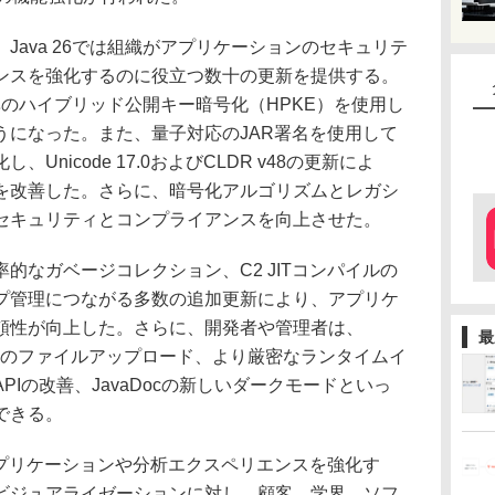
ava 26では組織がアプリケーションのセキュリテ
ンスを強化するのに役立つ数十の更新を提供する。
標準のハイブリッド公開キー暗号化（HPKE）を使用し
うになった。また、量子対応のJAR署名を使用して
nicode 17.0およびCLDR v48の更新によ
を改善した。さらに、暗号化アルゴリズムとレガシ
セキュリティとコンプライアンスを向上させた。
的なガベージコレクション、C2 JITコンパイルの
プ管理につながる多数の追加更新により、アプリケ
頼性が向上した。さらに、開発者や管理者は、
最
ンベースのファイルアップロード、より厳密なランタイムイ
PIの改善、JavaDocの新しいダークモードといっ
できる。
プリケーションや分析エクスペリエンスを強化す
ビジュアライゼーションに対し、顧客、学界、ソフ