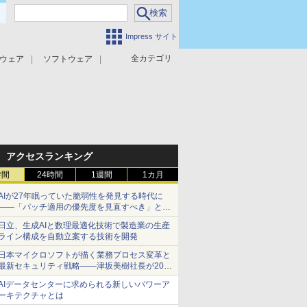
Impress サイト
全カテゴリ
ウェア
ソフトウェア
攻撃対策
マルウェア対策
アクセスランキング
時間
24時間
1週間
1カ月
AIが27年眠っていた脆弱性を発見する時代に
――「パッチ適用の優先度を見直すべき」とセ
キュリティ専門家
日立、生成AIと数理最適化技術で製造業の生産
ライン構成を自動立案する技術を開発
日本マイクロソフトが描く業務プロセス変革と
最新セキュリティ戦略――津坂美樹社長が2027
年度戦略を説明
AIデータセンターに求められる新しいパワーア
ーキテクチャとは