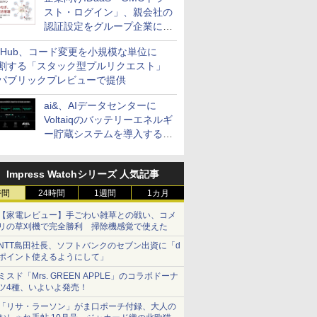
スト・ログイン」、親会社の
認証設定をグループ企業に展
開できる新機能を提供
itHub、コード変更を小規模な単位に
割する「スタック型プルリクエスト」
パブリックプレビューで提供
ai&、AIデータセンターに
Voltaiqのバッテリーエネルギ
ー貯蔵システムを導入する計
画を発表
Impress Watchシリーズ 人気記事
時間
24時間
1週間
1カ月
【家電レビュー】手ごわい雑草との戦い、コメ
リの草刈機で完全勝利 掃除機感覚で使えた
NTT島田社長、ソフトバンクのセブン出資に「d
ポイント使えるようにして」
ミスド「Mrs. GREEN APPLE」のコラボドーナ
ツ4種、いよいよ発売！
「リサ・ラーソン」がま口ポーチ付録、大人の