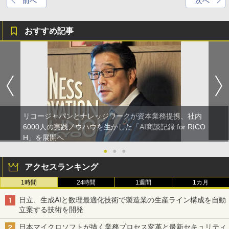
前へ
次へ
おすすめ記事
リコージャパンとナレッジワークが資本業務提携、社内
6000人の実践ノウハウを生かした「AI商談記録 for RICO
H」を展開へ
●
●
●
アクセスランキング
1時間
24時間
1週間
1カ月
日立、生成AIと数理最適化技術で製造業の生産ライン構成を自動
立案する技術を開発
日本マイクロソフトが描く業務プロセス変革と最新セキュリティ