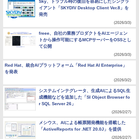
Sky、トラブル時の復旧を容易にしたシンクラ
イアント「SKYDIV Desktop Client Ver.8」を
発売
(2026/3/3)
freee、自社の業務プロダクトをAIエージェン
トから操作可能にするMCPサーバーをOSSとし
て公開
(2026/3/3)
Red Hat、統合AIプラットフォーム「Red Hat AI Enterprise」
を発表
(2026/3/2)
システムインテグレータ、生成AIによるSQL生
成機能などを追加した「SI Object Browser fo
r SQL Server 26」
(2026/2/27)
メシウス、AIによる帳票開発機能を搭載した
「ActiveReports for .NET 20.0J」を提供
(2026/2/27)