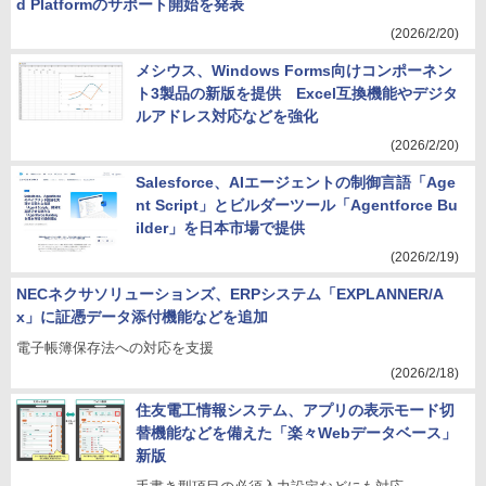
d Platformのサポート開始を発表
(2026/2/20)
メシウス、Windows Forms向けコンポーネン
ト3製品の新版を提供 Excel互換機能やデジタ
ルアドレス対応などを強化
(2026/2/20)
Salesforce、AIエージェントの制御言語「Age
nt Script」とビルダーツール「Agentforce Bu
ilder」を日本市場で提供
(2026/2/19)
NECネクサソリューションズ、ERPシステム「EXPLANNER/A
x」に証憑データ添付機能などを追加
電子帳簿保存法への対応を支援
(2026/2/18)
住友電工情報システム、アプリの表示モード切
替機能などを備えた「楽々Webデータベース」
新版