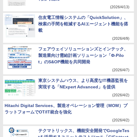
(2026/4/13)
住友電工情報システムの「QuickSolution」、
検索の手間を軽減するAIエージェント機能を搭
載
(2026/4/9)
フェアウェイソリューションズとインテック、
製造業向け需給計画ソリューション「Φ-Pilo
t」のS&OP機能を共同開発
(2026/4/7)
東京システムハウス、より高度なIT機器監視を
実現する「NExpert Advanced」を提供
(2026/4/2)
Hitachi Digital Services、製造オペレーション管理（MOM）プ
ラットフォームでOT/IT統合を強化
(2026/4/2)
テクマトリックス、機能安全開発でGoogleTes