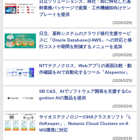
日立ソリューションズ、商社・卸に特化した基
幹業務パッケージで産業・工作機械卸向けテン
プレートを提供
(2026/3/26)
日立、基幹システムのクラウド移行支援サービ
スに「Oracle Database@AWS」への対応と移
行コストや期間を削減するメニューを追加
(2026/3/26)
NTTテクノクロス、Webアプリの画面比較・動
作確認をAIで自動化するツール「AIspector」
(2026/3/25)
SB C&S、AIでソフトウェア開発を支援するCo
gnition AIの製品を提供
(2026/3/24)
サイオステクノロジーのHAクラスタソフト「L
ifeKeeper」、Nutanix Cloud Clusters on A
WS環境に対応
(2026/3/19)