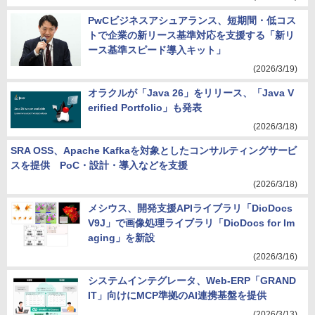
PwCビジネスアシュアランス、短期間・低コス
トで企業の新リース基準対応を支援する「新リ
ース基準スピード導入キット」
(2026/3/19)
オラクルが「Java 26」をリリース、「Java V
erified Portfolio」も発表
(2026/3/18)
SRA OSS、Apache Kafkaを対象としたコンサルティングサービ
スを提供 PoC・設計・導入などを支援
(2026/3/18)
メシウス、開発支援APIライブラリ「DioDocs
V9J」で画像処理ライブラリ「DioDocs for Im
aging」を新設
(2026/3/16)
システムインテグレータ、Web-ERP「GRAND
IT」向けにMCP準拠のAI連携基盤を提供
(2026/3/13)