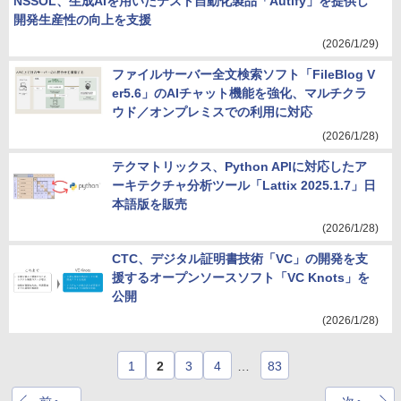
NSSOL、生成AIを用いたテスト自動化製品「Autify」を提供し
開発生産性の向上を支援
(2026/1/29)
ファイルサーバー全文検索ソフト「FileBlog V
er5.6」のAIチャット機能を強化、マルチクラ
ウド／オンプレミスでの利用に対応
(2026/1/28)
テクマトリックス、Python APIに対応したア
ーキテクチャ分析ツール「Lattix 2025.1.7」日
本語版を販売
(2026/1/28)
CTC、デジタル証明書技術「VC」の開発を支
援するオープンソースソフト「VC Knots」を
公開
(2026/1/28)
1
2
3
4
…
83