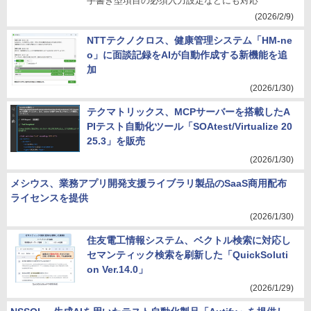
手書き型項目の必須入力設定などにも対応
(2026/2/9)
NTTテクノクロス、健康管理システム「HM-ne
o」に面談記録をAIが自動作成する新機能を追
加
(2026/1/30)
テクマトリックス、MCPサーバーを搭載したA
PIテスト自動化ツール「SOAtest/Virtualize 20
25.3」を販売
(2026/1/30)
メシウス、業務アプリ開発支援ライブラリ製品のSaaS商用配布
ライセンスを提供
(2026/1/30)
住友電工情報システム、ベクトル検索に対応し
セマンティック検索を刷新した「QuickSoluti
on Ver.14.0」
(2026/1/29)