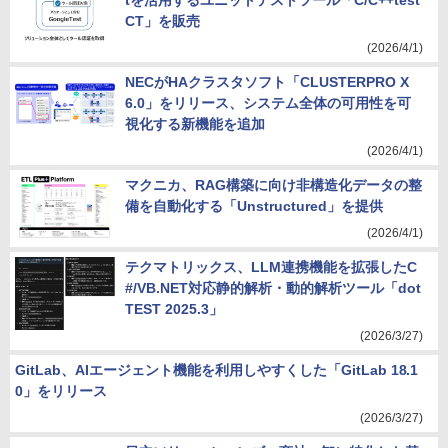
tを活用するユニットテストツール「C/C++test
CT」を販売
(2026/4/1)
NECがHAクラスタソフト「CLUSTERPRO X
6.0」をリリース、システム全体の可用性を可
視化する新機能を追加
(2026/4/1)
マクニカ、RAG構築に向け非構造化データの整
備を自動化する「Unstructured」を提供
(2026/4/1)
テクマトリックス、LLM連携機能を拡張したC
#/VB.NET対応静的解析・動的解析ツール「dot
TEST 2025.3」
(2026/3/27)
GitLab、AIエージェント機能を利用しやすくした「GitLab 18.1
0」をリリース
(2026/3/27)