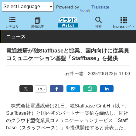
Powered by
Translate
クラウド Watch
トピック
協業・提携
国内
カテゴリ
過去記事
検索
Impressサイト
ニュース
電通総研が独Staffbaseと協業、国内向けに従業員
コミュニケーション基盤「Staffbase」を提供
石井 一志
2025年8月22日 11:00
リスト
株式会社電通総研は21日、独Staffbase GmbH（以下、
Staffbase社）と国内初のパートナー契約を締結し、同社
のクラウド型従業員コミュニケーションサービス「Staff
base（スタッフベース）」を提供開始すると発表した。