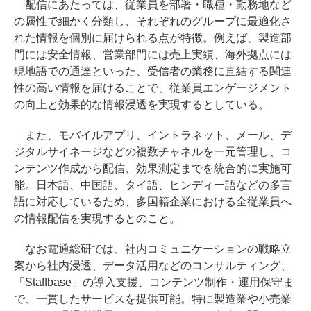
配信にあたっては、従業員を部署・職種・勤務地など
の属性で細かく分類し、それぞれのグループに最適化さ
れた情報を個別に届けられる点が特徴。例えば、製造部
門には安全情報、営業部門には売上実績、海外拠点には
現地語での通達といった、受信者の業務に直結する関連
性の高い情報を届けることで、従業員エンゲージメント
の向上と効果的な情報浸透を実現するとしている。
また、モバイルアプリ、イントラネット、メール、デ
ジタルサイネージなどの複数チャネルを一元管理し、コ
ンテンツ作成から配信、効果測定までを統合的に実施可
能。日本語、中国語、タイ語、ヒンディー語などの多言
語に対応しているため、多国籍企業における全従業員へ
の情報配信を実現するとのこと。
なお電通総研では、社内コミュニケーションの戦略立
案から社内浸透、データ活用などのコンサルティング、
「Staffbase」の導入支援、コンテンツ制作・運用保守ま
で、一貫したサービスを提供可能。特に製造業や小売業