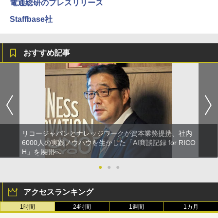
電通総研のプレスリリース
Staffbase社
おすすめ記事
リコージャパンとナレッジワークが資本業務提携、社内
6000人の実践ノウハウを生かした「AI商談記録 for RICO
H」を展開へ
●
●
●
アクセスランキング
1時間
24時間
1週間
1カ月