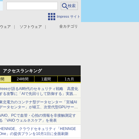
Impress サイト
全カテゴリ
ウェア
ソフトウェア
攻撃対策
マルウェア対策
アクセスランキング
時間
24時間
1週間
1カ月
freeeが語るAI時代のセキュリティ戦略 高度化
する攻撃に「AIで先回りして防御する」実践ア
プローチとは？
東北電力のコンテナ型データセンター「宮城AI
データセンター」が竣工、次世代型GPUサーバ
ーのハウジングサービスを提供
VAIO、PCで血管・心拍の情報を非接触測定す
る「VAIO ウェルネスケア」を発表
HENNGE、クラウドセキュリティ「HENNGE
One」の提供プランを10月1日に全面刷新