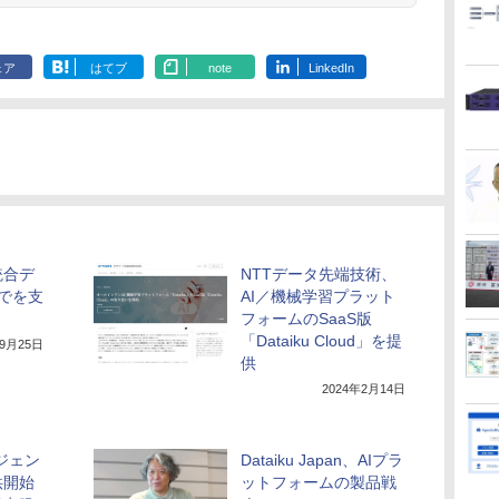
ェア
はてブ
note
LinkedIn
統合デ
NTTデータ先端技術、
でを支
AI／機械学習プラット
フォームのSaaS版
「Dataiku Cloud」を提
年9月25日
供
2024年2月14日
ージェン
Dataiku Japan、AIプラ
供開始
ットフォームの製品戦