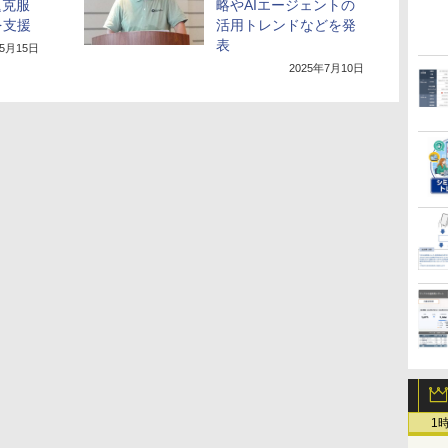
題克服
略やAIエージェントの
を支援
活用トレンドなどを発
表
年5月15日
2025年7月10日
1