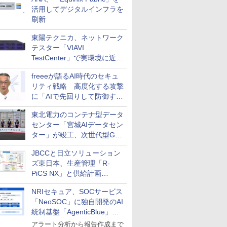
活用してデジタルインフラを
刷新
東陽テクニカ、ネットワーク
テスター「VIAVI
TestCenter」で実環境に近い
AIトラフィックをテストでき
freeeが語るAI時代のセキュ
る追加機能を提供
リティ戦略 高度化する攻撃
に「AIで先回りして防御す
る」実践アプローチとは？
東北電力のコンテナ型データ
センター「宮城AIデータセン
ター」が竣工、次世代型GPU
サーバーのハウジングサービ
JBCCと日立ソリューション
スを提供
ズ東日本、生産管理「R-
PiCS NX」と供給計画
「scSQUARE ISP」の連携サ
NRIセキュア、SOCサービス
ービスを提供開始
「NeoSOC」に独自開発のAI
統制基盤「AgenticBlue」を
導入
アラート分析から報告作成まで