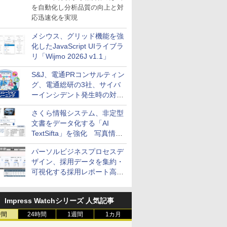
を自動化し分析品質の向上と対
応迅速化を実現
メシウス、グリッド機能を強
化したJavaScript UIライブラ
リ「Wijmo 2026J v1.1」
S&J、電通PRコンサルティン
グ、電通総研の3社、サイバ
ーインシデント発生時の対応
と危機管理広報を一体的に訓
さくら情報システム、非定型
練するプログラムを提供
文書をデータ化する「AI
TextSifta」を強化 写真情報
のデータ化などに対応
パーソルビジネスプロセスデ
ザイン、採用データを集約・
可視化する採用レポート高速
化サービスを提供
Impress Watchシリーズ 人気記事
時間
24時間
1週間
1カ月