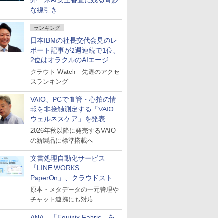
外 米AI安全審査に残る奇妙
な線引き
ランキング
日本IBMの社長交代会見のレ
ポート記事が2週連続で1位、
2位はオラクルのAIエージェ
ント
クラウド Watch 先週のアクセ
スランキング
VAIO、PCで血管・心拍の情
報を非接触測定する「VAIO
ウェルネスケア」を発表
2026年秋以降に発売するVAIO
の新製品に標準搭載へ
文書処理自動化サービス
「LINE WORKS
PaperOn」、クラウドストレ
ージ機能「PaperOn Drive」
原本・メタデータの一元管理や
を提供開始
チャット連携にも対応
ANA、「Equinix Fabric」を