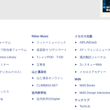
Rittor Music
イカロス出版
dフォーラム
リットーミュージック
AIRLINEweb
ップ担当者フォーラム
楽器探そう!デジマート
Jディフェンスニュー
ness Library
TシャツPOD T-OD
通訳翻訳ジャーナル
セミナー
立東舎
JレスキューWeb
 X（デジタルクロス）
山と溪谷社
イカロスアカデミー
山と溪谷オンライン
MdN
CLIMBING-NET
MdN Books
ブックス
近代科学社
MdN Design Interactiv
ing
近代科学社Digital
テックリブ
TechLib