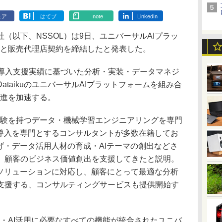
ェア
はてブ
note
LinkedIn
以下、NSSOL）は9日、ユニバーサルAIプラッ
ikuと販売代理店契約を締結したと発表した。
AI導入支援実績に基づいた分析・実装・データマネジ
taikuのユニバーサルAIプラットフォームを組み合
推進を加速する。
経験を持つデータ・機械学習エンジニアリングを専門
ス導入を専門とするコンサルタントが多数在籍してお
げ・データ活用人材の育成・AIテーマの創出などさ
、顧客のビジネス価値創出を支援してきたと説明。
Iソリューションに対応し、顧客にとって最適な分析
支援する、コンサルティングサービスも提供開始す
分析・AI活用に必要なすべての機能が統合されたユニバ