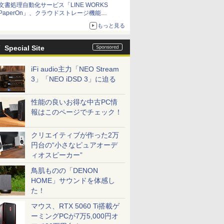
文書処理自動化サービス「LINE WORKS
PaperOn」、クラウドストレージ機能
「PaperOn Drive」を提供開始
もっと見る
Special Site
iFi audio主力「NEO Stream
3」「NEO iDSD 3」に迫る
性能の良いお得な中古PC情
報はこのページでチェック！
クリエイティブが作った2万
円台の“小さなピュアオーデ
ィオスピーカー”
鳥肌ものの「DENON
HOME」サウンドを体感し
た！
マウス、RTX 5060 Ti搭載ゲ
ーミングPCが7万5,000円オ