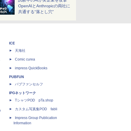
試験中のAIが実企業を攻撃
OpenAIとAnthropicの両社に
共通する“落とし穴”
ICE
天海社
ス
Comic curea
impress QuickBooks
PUBFUN
パブファンセルフ
IPGネットワーク
TシャツPOD pTa.shop
カスタム写真集POD fabli
e
Impress Group Publication
Information