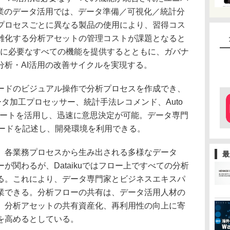
企業のデータ活用では、データ準備／可視化／統計分
プロセスごとに異なる製品の使用により、習得コス
雑化する分析アセットの管理コストが課題となると
ロセスに必要なすべての機能を提供するとともに、ガバナ
分析・AI活用の改善サイクルを実現する。
ドのビジュアル操作で分析プロセスを作成でき、
ータ加工プロセッサー、統計手法レコメンド、Auto
レートを活用し、迅速に意思決定が可能。データ専門
でコードを記述し、開発環境を利用できる。
各業務プロセスから生み出される多様なデータ
最
が関わるが、Dataikuではフロー上ですべての分析
る。これにより、データ専門家とビジネスエキスパ
業できる。分析フローの共有は、データ活用人材の
、分析アセットの共有資産化、再利用性の向上に寄
を高めるとしている。