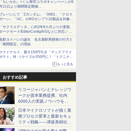
「ちいかわ」×くら寿司コラボキャンペーンが8
月21日より期間限定開催
オリジナルの湯呑みや寿司皿が景品に登場！
プレバンにて「Zガンダム」「0083」「クロス
ボーン」「UC」のRGガンプラ10製品を対象に
した抽選販売が8月10日11時より実施！
「サクラエディタ」に約3年8カ月ぶりの更新、
ダークモード/EditorConfig/IVSなどに対応／複
数の脆弱性に対処したセキュリティアップデー
名駅ヨドバシの誕生 名古屋駅再開発の行方と
ト
「期間限定」の理由
マクドナルド、最大150円引き「マックフライ
ポテト」M・Lサイズが250円に！「トクニナル
ド」キャンペーン
もっと見る
おすすめ記事
リコージャパンとナレッジワ
ークが資本業務提携、社内
6000人の実践ノウハウを生
かした「AI商談記録 for
日本マイクロソフトが描く業
RICOH」を展開へ
務プロセス変革と最新セキュ
リティ戦略――津坂美樹社長
が2027年度戦略を説明