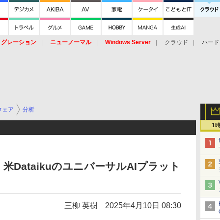
イグレーション
ニューノーマル
Windows Server
クラウド
ハード
トピック
ストレージ（HW）
オープンソース
SaaS
標的型
ント
ウェア
分析
1
DataikuのユニバーサルAIプラット
三柳 英樹
2025年4月10日 08:30