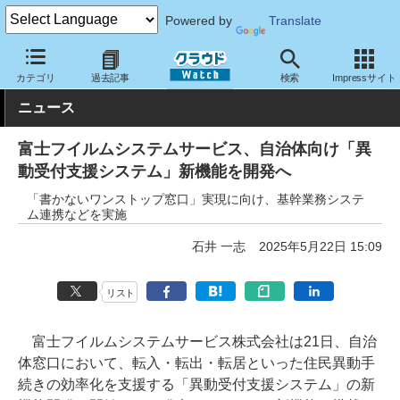
Powered by
Translate
クラウド Watch
サービス・ソフト
ソフトウェア
基幹業務
カテゴリ
過去記事
検索
Impressサイト
ニュース
富士フイルムシステムサービス、自治体向け「異
動受付支援システム」新機能を開発へ
「書かないワンストップ窓口」実現に向け、基幹業務システ
ム連携などを実施
石井 一志
2025年5月22日 15:09
リスト
富士フイルムシステムサービス株式会社は21日、自治
体窓口において、転入・転出・転居といった住民異動手
続きの効率化を支援する「異動受付支援システム」の新