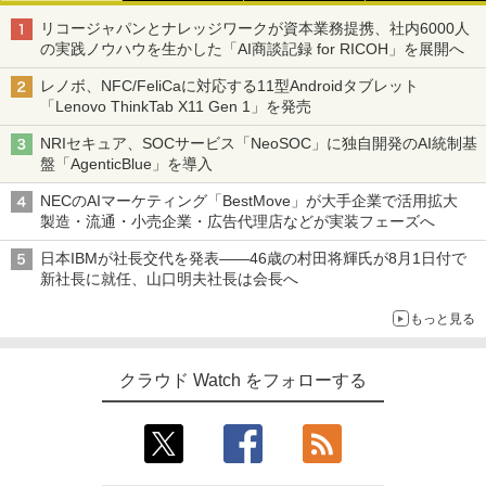
リコージャパンとナレッジワークが資本業務提携、社内6000人
の実践ノウハウを生かした「AI商談記録 for RICOH」を展開へ
レノボ、NFC/FeliCaに対応する11型Androidタブレット
「Lenovo ThinkTab X11 Gen 1」を発売
NRIセキュア、SOCサービス「NeoSOC」に独自開発のAI統制基
盤「AgenticBlue」を導入
NECのAIマーケティング「BestMove」が大手企業で活用拡大
製造・流通・小売企業・広告代理店などが実装フェーズへ
日本IBMが社長交代を発表――46歳の村田将輝氏が8月1日付で
新社長に就任、山口明夫社長は会長へ
もっと見る
クラウド Watch をフォローする