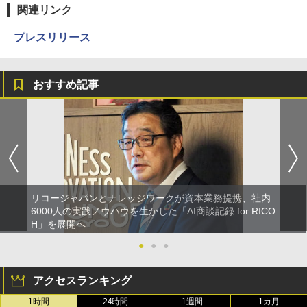
関連リンク
プレスリリース
おすすめ記事
リコージャパンとナレッジワークが資本業務提携、社内
6000人の実践ノウハウを生かした「AI商談記録 for RICO
H」を展開へ
●
●
●
アクセスランキング
1時間
24時間
1週間
1カ月