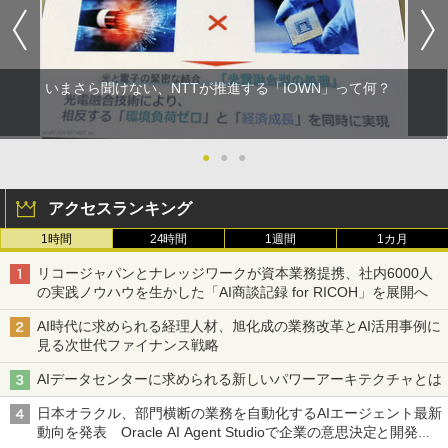
いまさら聞けない、NTTが推進する「IOWN」って何？
●
●
●
アクセスランキング
1時間
24時間
1週間
1カ月
リコージャパンとナレッジワークが資本業務提携、社内6000人
の実践ノウハウを生かした「AI商談記録 for RICOH」を展開へ
AI時代に求められる経理人材、旭化成の業務改革とAI活用事例に
見る次世代ファイナンス戦略
AIデータセンターに求められる新しいパワーアーキテクチャとは
日本オラクル、部門横断の業務を自動化するAIエージェント最新
動向を発表 Oracle AI Agent Studioで企業の意思決定と開発を