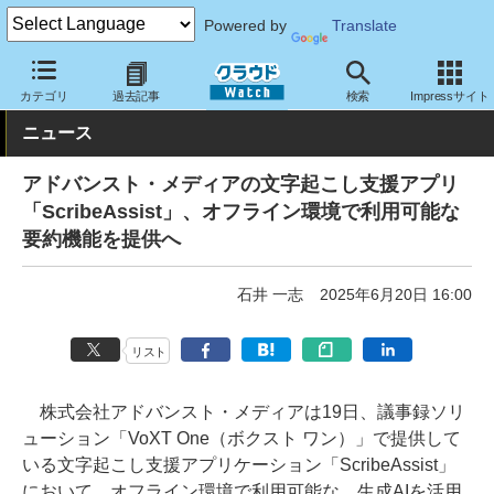
Powered by
Translate
クラウド Watch
サービス・ソフト
ソフトウェア
アプリケーシ
カテゴリ
過去記事
検索
Impressサイト
ニュース
アドバンスト・メディアの文字起こし支援アプリ
「ScribeAssist」、オフライン環境で利用可能な
要約機能を提供へ
石井 一志
2025年6月20日 16:00
リスト
株式会社アドバンスト・メディアは19日、議事録ソリ
ューション「VoXT One（ボクスト ワン）」で提供して
いる文字起こし支援アプリケーション「ScribeAssist」
において、オフライン環境で利用可能な、生成AIを活用