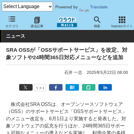
Powered by
Translate
クラウド Watch
サービス・ソフト
サービス
サポート・保守
カテゴリ
過去記事
検索
Impressサイト
ニュース
SRA OSSが「OSSサポートサービス」を改定、対
象ソフトや24時間365日対応メニューなどを追加
石井 一志
2025年5月22日 08:00
リスト
株式会社SRA OSSは、オープンソースソフトウェア
（OSS）のサポートサービス「OSSサポートサービス」
のメニュー改定を、6月1日より実施すると発表した。対
象ソフトウェアの拡充を行うほか、24時間365日サポー
ト可能なメニューの導入などを実施し、利用企業の多様