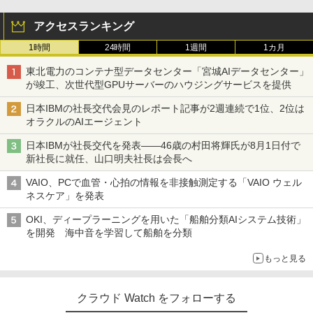
アクセスランキング
1時間
24時間
1週間
1カ月
東北電力のコンテナ型データセンター「宮城AIデータセンター」
が竣工、次世代型GPUサーバーのハウジングサービスを提供
日本IBMの社長交代会見のレポート記事が2週連続で1位、2位は
オラクルのAIエージェント
日本IBMが社長交代を発表――46歳の村田将輝氏が8月1日付で
新社長に就任、山口明夫社長は会長へ
VAIO、PCで血管・心拍の情報を非接触測定する「VAIO ウェル
ネスケア」を発表
OKI、ディープラーニングを用いた「船舶分類AIシステム技術」
を開発 海中音を学習して船舶を分類
もっと見る
クラウド Watch をフォローする