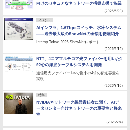
向けのセキュアなネットワーク構築支援で協業
(2026/6/29)
イベント
AIインフラ、1.6Tbpsスイッチ、水冷システム
――過去最大級のShowNetの全貌を徹底紹介
Interop Tokyo 2026 ShowNetレポート
(2026/6/12)
NTT、4コアマルチコア光ファイバーを用いた1
92心の海底ケーブルシステムを開発
通信用光ファイバー1本で従来の4倍の伝送容量を
実現
(2026/3/16)
特集
NVIDIAネットワーク製品責任者に聞く、AIデ
ータセンター向けネットワークの重要性と将来
性
(2026/2/4)