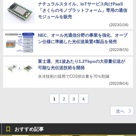
ナチュラルスタイル、IoTサービス向けPaaS
「さくらのモノプラットフォーム」専用の通信
モジュールを販売
(2023/1/16)
NEC、オール光通信分野の事業を強化、オープ
ン仕様に準拠した光伝送装置4製品を発売
(2022/9/15)
富士通、光1波あたり1.2Tbpsの大容量伝送が
可能な光伝送技術を開発
水冷技術の採用でCO2排出量を70％削減
(2022/9/14)
1
2
3
4
次へ
おすすめ記事