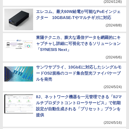
(2024/12/6)
エレコム、最大60W給電が可能なPoEインジェ
クター 10GBASE-Tやマルチギガに対応
(2024/8/8)
東陽テクニカ、膨大な通信データを網羅的にキ
ャプチャし詳細に可視化できるソリューション
「SYNESIS Next」
(2024/6/6)
サンワサプライ、10GbEに対応したシングルモ
ードOS2規格のコード集合型光ファイバケーブ
ルを発売
(2024/5/24)
IIJ、ネットワーク機器を一元管理できる「IIJマ
ルチプロダクトコントローラサービス」で初期
設定が自動生成される「プリセット」プランを
提供
(2024/5/16)