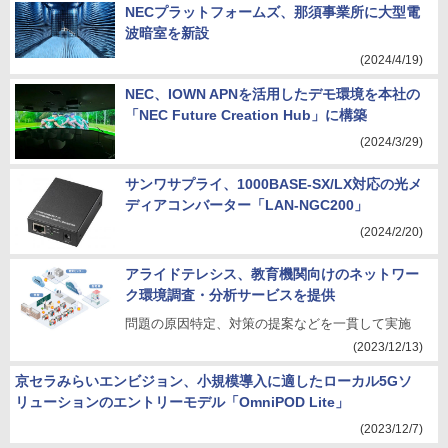
NECプラットフォームズ、那須事業所に大型電
波暗室を新設
(2024/4/19)
NEC、IOWN APNを活用したデモ環境を本社の
「NEC Future Creation Hub」に構築
(2024/3/29)
サンワサプライ、1000BASE-SX/LX対応の光メ
ディアコンバーター「LAN-NGC200」
(2024/2/20)
アライドテレシス、教育機関向けのネットワー
ク環境調査・分析サービスを提供
問題の原因特定、対策の提案などを一貫して実施
(2023/12/13)
京セラみらいエンビジョン、小規模導入に適したローカル5Gソ
リューションのエントリーモデル「OmniPOD Lite」
(2023/12/7)