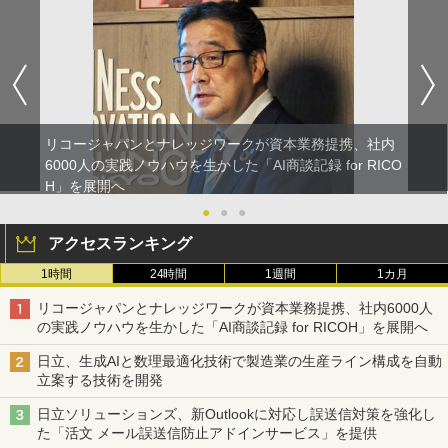
リコージャパンとナレッジワークが資本業務提携、社内
6000人の実践ノウハウを生かした「AI商談記録 for RICO
H」を展開へ
●
●
●
アクセスランキング
1時間
24時間
1週間
1カ月
リコージャパンとナレッジワークが資本業務提携、社内6000人
の実践ノウハウを生かした「AI商談記録 for RICOH」を展開へ
日立、生成AIと数理最適化技術で製造業の生産ライン構成を自動
立案する技術を開発
日立ソリューションズ、新Outlookに対応し誤送信対策を強化し
た「活文 メール誤送信防止アドインサービス」を提供