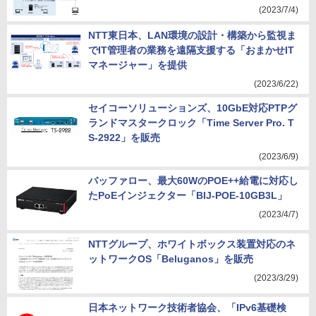
(2023/7/4)
NTT東日本、LAN環境の設計・構築から監視ま
でIT管理者の業務を遠隔支援する「おまかせIT
マネージャー」を提供
(2023/6/22)
セイコーソリューションズ、10GbE対応PTPグ
ランドマスタークロック「Time Server Pro. T
S-2922」を販売
(2023/6/9)
バッファロー、最大60WのPOE++給電に対応し
たPoEインジェクター「BIJ-POE-10GB3L」
(2023/4/7)
NTTグループ、ホワイトボックス装置対応のネ
ットワークOS「Beluganos」を販売
(2023/3/29)
日本ネットワーク技術者協会、「IPv6基礎検