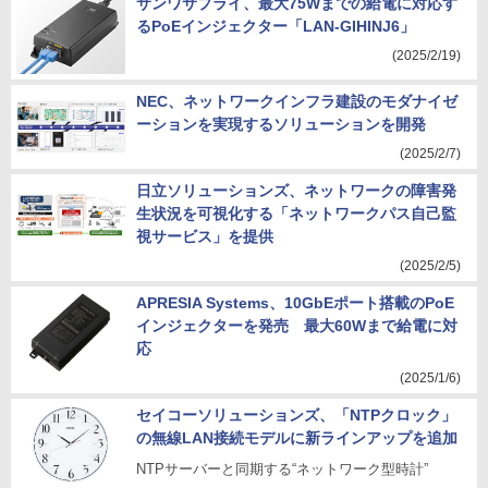
サンワサプライ、最大75Wまでの給電に対応す
るPoEインジェクター「LAN-GIHINJ6」
(2025/2/19)
NEC、ネットワークインフラ建設のモダナイゼ
ーションを実現するソリューションを開発
(2025/2/7)
日立ソリューションズ、ネットワークの障害発
生状況を可視化する「ネットワークパス自己監
視サービス」を提供
(2025/2/5)
APRESIA Systems、10GbEポート搭載のPoE
インジェクターを発売 最大60Wまで給電に対
応
(2025/1/6)
セイコーソリューションズ、「NTPクロック」
の無線LAN接続モデルに新ラインアップを追加
NTPサーバーと同期する“ネットワーク型時計”