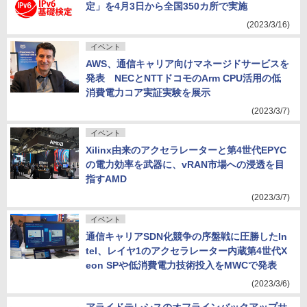
定」を4月3日から全国350カ所で実施
(2023/3/16)
イベント
AWS、通信キャリア向けマネージドサービスを
発表 NECとNTTドコモのArm CPU活用の低
消費電力コア実証実験を展示
(2023/3/7)
イベント
Xilinx由来のアクセラレーターと第4世代EPYC
の電力効率を武器に、vRAN市場への浸透を目
指すAMD
(2023/3/7)
イベント
通信キャリアSDN化競争の序盤戦に圧勝したIn
tel、レイヤ1のアクセラレーター内蔵第4世代X
eon SPや低消費電力技術投入をMWCで発表
(2023/3/6)