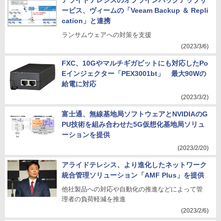
アライドテレシスのオフラインバックアップサ
ービス、ヴィームの「Veeam Backup ＆ Repli
cation」と連携
ランサムウェアへの対策を支援
(2023/3/6)
FXC、10Gやマルチギガビットにも対応したPo
Eインジェクター「PEX3001bt」 最大90Wの
給電に対応
(2023/3/2)
富士通、無線基地局ソフトウェアとNVIDIAのG
PU技術を組み合わせた5G仮想化基地局ソリュ
ーションを提供
(2023/2/20)
アライドテレシス、より進化したネットワーク
統合管理ソリューション「AMF Plus」を提供
他社製品への対応や自動化の推進などによって管
理者の負荷軽減を推進
(2023/2/6)