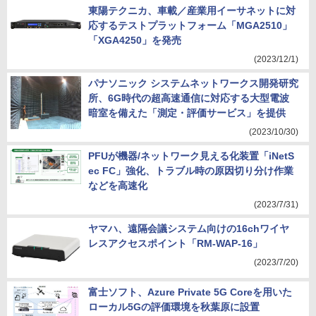
東陽テクニカ、車載／産業用イーサネットに対
応するテストプラットフォーム「MGA2510」
「XGA4250」を発売
(2023/12/1)
パナソニック システムネットワークス開発研究
所、6G時代の超高速通信に対応する大型電波
暗室を備えた「測定・評価サービス」を提供
(2023/10/30)
PFUが機器/ネットワーク見える化装置「iNetS
ec FC」強化、トラブル時の原因切り分け作業
などを高速化
(2023/7/31)
ヤマハ、遠隔会議システム向けの16chワイヤ
レスアクセスポイント「RM-WAP-16」
(2023/7/20)
富士ソフト、Azure Private 5G Coreを用いた
ローカル5Gの評価環境を秋葉原に設置