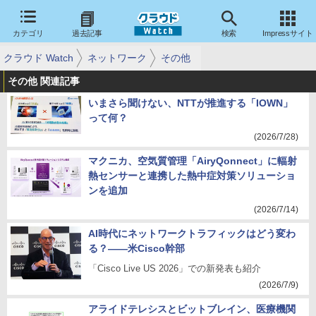
カテゴリ
過去記事
検索
Impressサイト
クラウド Watch
ネットワーク
その他
その他 関連記事
いまさら聞けない、NTTが推進する「IOWN」
って何？
(2026/7/28)
マクニカ、空気質管理「AiryQonnect」に輻射
熱センサーと連携した熱中症対策ソリューショ
ンを追加
(2026/7/14)
AI時代にネットワークトラフィックはどう変わ
る？――米Cisco幹部
「Cisco Live US 2026」での新発表も紹介
(2026/7/9)
アライドテレシスとビットブレイン、医療機関