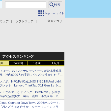
Impress サイト
全カテゴリ
ウェア
ソフトウェア
攻撃対策
マルウェア対策
アクセスランキング
時間
24時間
1週間
1カ月
リコージャパンとナレッジワークが資本業務提
携、社内6000人の実践ノウハウを生かした「AI
商談記録 for RICOH」を展開へ
レノボ、NFC/FeliCaに対応する11型Androidタ
ブレット「Lenovo ThinkTab X11 Gen 1」を発
売
NECのAIマーケティング「BestMove」が大手
企業で活用拡大 製造・流通・小売企業・広告
代理店などが実装フェーズへ
Cloud Operator Days Tokyo 2026がスタート、
「AIとどう向き合うか」をテーマにインフラ運
用の知見を集約