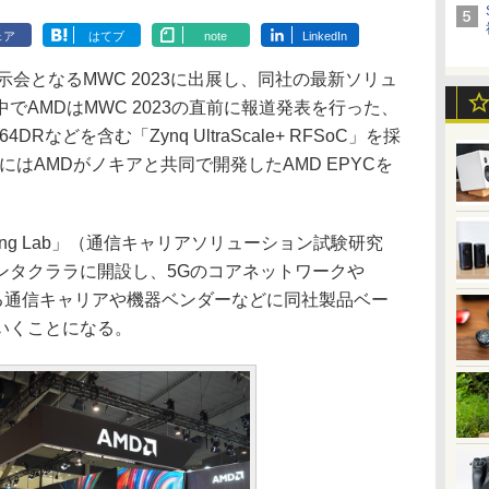
ェア
はてブ
note
LinkedIn
会となるMWC 2023に出展し、同社の最新ソリュ
でAMDはMWC 2023の直前に報道発表を行った、
Rなどを含む「Zynq UltraScale+ RFSoC」を採
はAMDがノキアと共同で開発したAMD EPYCを
。
 Testing Lab」（通信キャリアソリューション試験研究
ンタクララに開設し、5Gのコアネットワークや
なる通信キャリアや機器ベンダーなどに同社製品ベー
いくことになる。