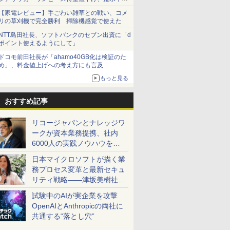
ショーツは1990円に
【家電レビュー】手ごわい雑草との戦い、コメ
リの草刈機で完全勝利 掃除機感覚で使えた
NTT島田社長、ソフトバンクのセブン出資に「d
ポイント使えるようにして」
ドコモ前田社長が「ahamo40GB化は検証のた
め」、料金値上げへの考え方にも言及
もっと見る
おすすめ記事
リコージャパンとナレッジワ
ークが資本業務提携、社内
6000人の実践ノウハウを生
かした「AI商談記録 for
日本マイクロソフトが描く業
RICOH」を展開へ
務プロセス変革と最新セキュ
リティ戦略――津坂美樹社長
が2027年度戦略を説明
試験中のAIが実企業を攻撃
OpenAIとAnthropicの両社に
共通する“落とし穴”