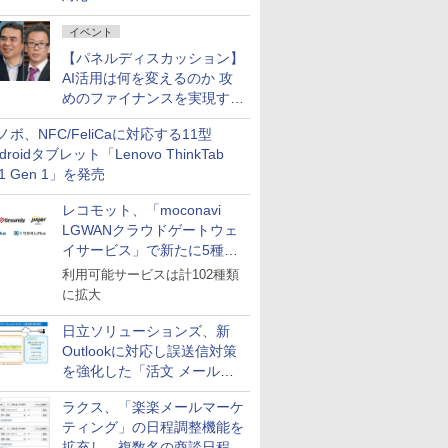
イベント
【パネルディスカッション】
AI活用は何を変えるのか 攻
めのファイナンスを実現する
業務設計とマインドセット変
ノボ、NFC/FeliCaに対応する11型
革
droidタブレット「Lenovo ThinkTab
11 Gen 1」を発売
レコモット、「moconavi
LGWANクラウドゲートウェ
イサービス」で新たに5種類
のサービスと連携開始
利用可能サービスは計102種類
に拡大
日立ソリューションズ、新
Outlookに対応し誤送信対策
を強化した「活文 メール誤
送信防止アドインサービス」
ラクス、「楽楽メールマーケ
を提供
ティング」の日程調整機能を
拡充し、複数名の商談日程調