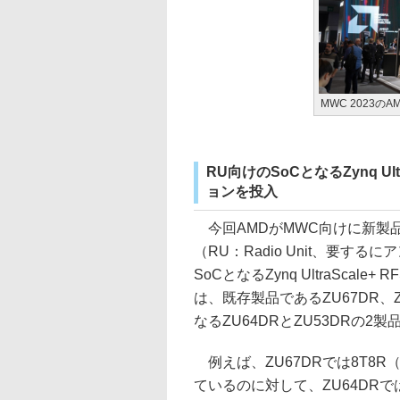
MWC 2023の
RU向けのSoCとなるZynq Ul
ョンを投入
今回AMDがMWC向けに新製
（RU：Radio Unit、要
SoCとなるZynq UltraSca
は、既存製品であるZU67DR、
なるZU64DRとZU53DRの2製
例えば、ZU67DRでは8T8R（
ているのに対して、ZU64DRで