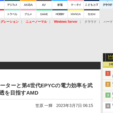
イグレーション
ニューノーマル
Windows Server
クラウド
ハード
トピック
ストレージ（HW）
オープンソース
SaaS
標的型
ント
1
ラレーターと第4世代EPYCの電力効率を武
透を目指すAMD
笠原 一輝
2023年3月7日 06:15