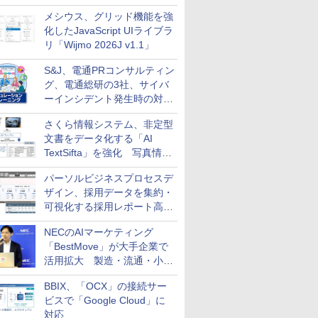
メシウス、グリッド機能を強
化したJavaScript UIライブラ
リ「Wijmo 2026J v1.1」
S&J、電通PRコンサルティン
グ、電通総研の3社、サイバ
ーインシデント発生時の対応
と危機管理広報を一体的に訓
さくら情報システム、非定型
練するプログラムを提供
文書をデータ化する「AI
TextSifta」を強化 写真情報
のデータ化などに対応
パーソルビジネスプロセスデ
ザイン、採用データを集約・
可視化する採用レポート高速
化サービスを提供
NECのAIマーケティング
「BestMove」が大手企業で
活用拡大 製造・流通・小売
企業・広告代理店などが実装
BBIX、「OCX」の接続サー
フェーズへ
ビスで「Google Cloud」に
対応