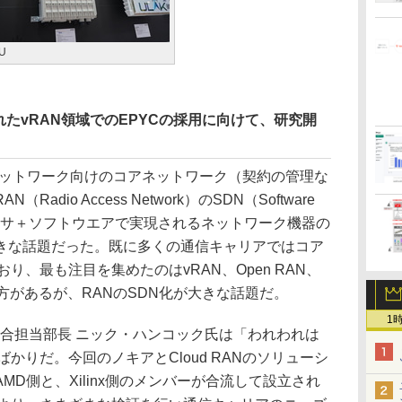
U
たvRAN領域でのEPYCの採用に向けて、研究開
Gネットワーク向けのコアネットワーク（契約の管理な
dio Access Network）のSDN（Software
用プロセッサ＋ソフトウエアで実現されるネットワーク機器の
きな話題だった。既に多くの通信キャリアではコア
り、最も注目を集めたのはvRAN、Open RAN、
呼び方があるが、RANのSDN化が大きな話題だ。
1
統合担当部長 ニック・ハンコック氏は「われわれは
かりだ。今回のノキアとCloud RANのソリューシ
D側と、Xilinx側のメンバーが合流して設立され