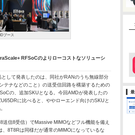
AMDブース
traScale+ RFSoCのよりローコストなソリューシ
品として発表したのは、同社がRANのうち無線部分
するにアンテナなどのこと）の送受信回路を構築するための
最
le+ RFSoCの、追加SKUとなる。今回AMDが発表したの
ZU65DRに比べると、ややローエンド向けのSKUと
品。
8送信8受信）でMassive MIMOなどフル機能を備え
は、8T8Rは同様だが通常のMIMOになっているな