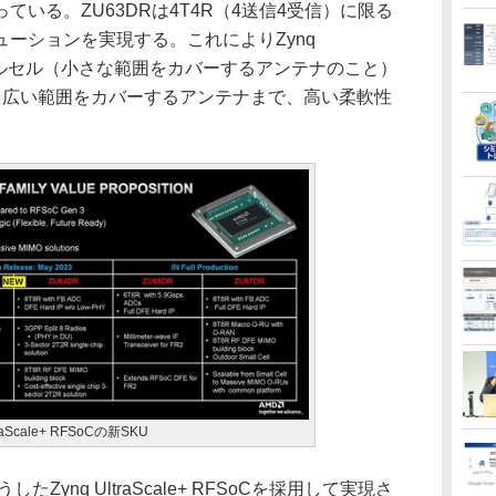
いる。ZU63DRは4T4R（4送信4受信）に限る
ーションを実現する。これによりZynq
で、スモールセル（小さな範囲をカバーするアンテナのこと）
う、より広い範囲をカバーするアンテナまで、高い柔軟性
aScale+ RFSoCの新SKU
ynq UltraScale+ RFSoCを採用して実現さ