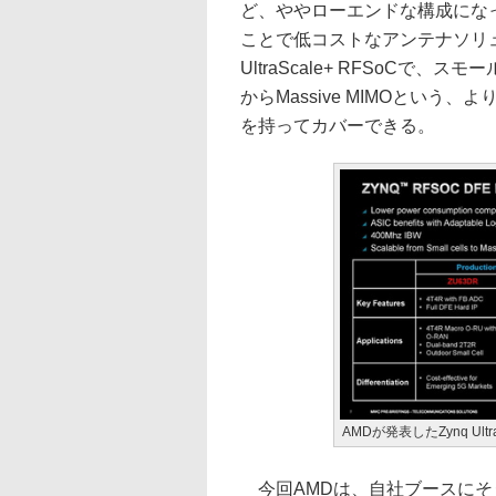
ど、ややローエンドな構成になって
ことで低コストなアンテナソリュ
UltraScale+ RFSoC
からMassive MIMOとい
を持ってカバーできる。
AMDが発表したZynq Ultr
今回AMDは、自社ブースにそうしたZ