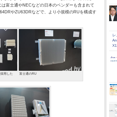
には富士通やNECなどの日本のベンダーも含まれて
4DRやZU63DRなどで、より小規模のRUを構成す
レ
An
X
などを採用した
富士通のRU