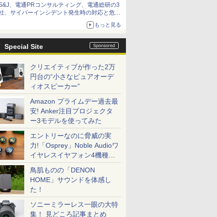
S&J、電通PRコンサルティング、電通総研の3
社、サイバーインシデント発生時の対応と危機
管理広報を一体的に訓練するプログラムを提供
もっと見る
Special Site
クリエイティブが作った2万
円台の“小さなピュアオーデ
ィオスピーカー”
Amazon プライムデー過去最
安! Anker注目プロジェクタ
ー3モデルを使ってみた
エントリーなのに脅威の実
力!「Osprey」Noble Audioワ
イヤレスイヤフォン4機種を
一気に聴く
鳥肌ものの「DENON
HOME」サウンドを体感し
た！
ソニーミラーレス一眼の大特
集！ 見どころ記事まとめ