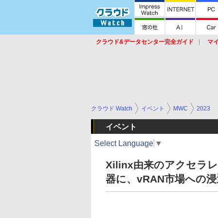
クラウド&データセンター完全ガイド
マ
サービス
セキュリティ
ネットワーク
スイッチ
ルータ
導入事例
イベ
クラウド Watch
イベント
MWC
2023
イベント
Select Language
▼
Xilinx由来のアクセ
器に、vRAN市場への浸