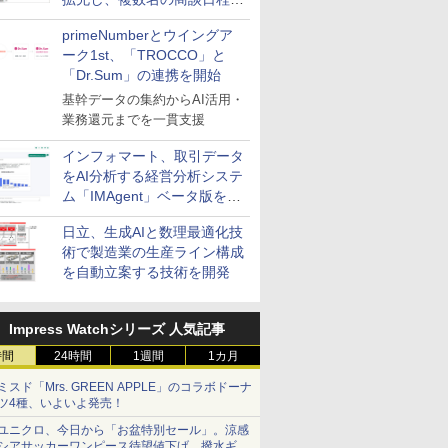
整を効率化
primeNumberとウイングア
ーク1st、「TROCCO」と
「Dr.Sum」の連携を開始
基幹データの集約からAI活用・
業務還元までを一貫支援
インフォマート、取引データ
をAI分析する経営分析システ
ム「IMAgent」ベータ版を提
供
日立、生成AIと数理最適化技
術で製造業の生産ライン構成
を自動立案する技術を開発
Impress Watchシリーズ 人気記事
時間
24時間
1週間
1カ月
ミスド「Mrs. GREEN APPLE」のコラボドーナ
ツ4種、いよいよ発売！
ユニクロ、今日から「お盆特別セール」。涼感
シアサッカーワンピース待望値下げ、撥水ギア