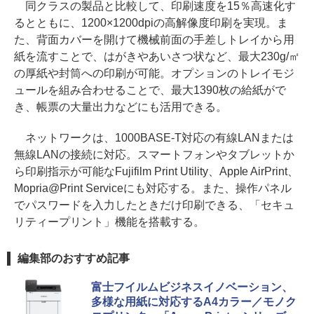
同クラスの製品と比較して、印刷速度を15％高速化す
るとともに、1200×1200dpiの高解像度印刷を実現。ま
た、背面カバーを開けて機械前面の手差しトレイから用
紙を流すことで、はがきやあいさつ状など、最大230g/㎡
の厚紙や封筒への印刷が可能。オプションのトレイモジ
ュールを組み合わせることで、最大1390枚の給紙がで
き、帳票の大量出力などにも活用できる。
ネットワークは、1000BASE-T対応の有線LANまたは
無線LANの接続に対応。スマートフォンやタブレットか
ら印刷指示が可能なFujifilm Print Utility、Apple AirPrint、
Mopria@Print Serviceにも対応する。また、操作パネル
でパスワードを入力したときだけ印刷できる、「セキュ
リティープリント」機能を搭載する。
編集部のおすすめ記事
富士フイルムビジネスイノベーション、
多様な用紙に対応するA4カラー／モノク