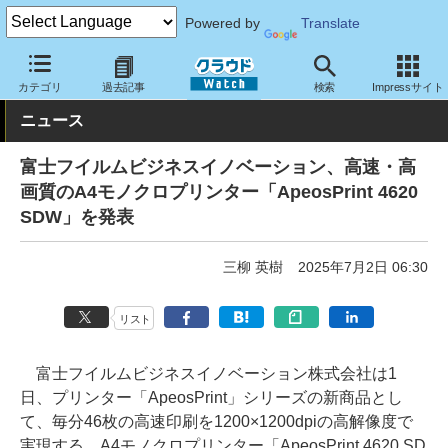
Powered by
Translate
クラウド Watch
ハード・インフラ
ハードウェア
周辺機器
カテゴリ
過去記事
検索
Impressサイト
ニュース
富士フイルムビジネスイノベーション、高速・高
画質のA4モノクロプリンター「ApeosPrint 4620
SDW」を発表
三柳 英樹
2025年7月2日 06:30
リスト
富士フイルムビジネスイノベーション株式会社は1
日、プリンター「ApeosPrint」シリーズの新商品とし
て、毎分46枚の高速印刷を1200×1200dpiの高解像度で
実現する、A4モノクロプリンター「ApeosPrint 4620 SD