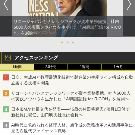
リコージャパンとナレッジワークが資本業務提携、社内
6000人の実践ノウハウを生かした「AI商談記録 for RICO
H」を展開へ
●
●
●
アクセスランキング
1時間
24時間
1週間
1カ月
日立、生成AIと数理最適化技術で製造業の生産ライン構成を自動
立案する技術を開発
リコージャパンとナレッジワークが資本業務提携、社内6000人
の実践ノウハウを生かした「AI商談記録 for RICOH」を展開へ
日本IBMが社長交代を発表――46歳の村田将輝氏が8月1日付で
新社長に就任、山口明夫社長は会長へ
AI時代に求められる経理人材、旭化成の業務改革とAI活用事例に
見る次世代ファイナンス戦略