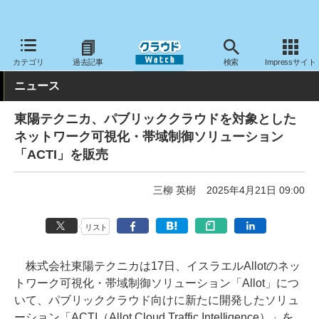
クラウド Watch
ネットワーク
その他
カテゴリ
過去記事
検索
Impressサイト
ニュース
東陽テクニカ、パブリッククラウドを対象とした
ネットワーク可視化・帯域制御ソリューション
「ACTI」を販売
三柳 英樹
2025年4月21日 09:00
リスト
株式会社東陽テクニカは17日、イスラエルAllotのネッ
トワーク可視化・帯域制御ソリューション「Allot」につ
いて、パブリッククラウド向けに新たに開発したソリュ
ーション「ACTI（Allot Cloud Traffic Intelligence）」を