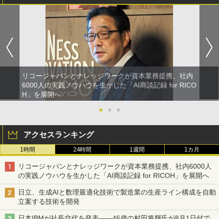
リコージャパンとナレッジワークが資本業務提携、社内
6000人の実践ノウハウを生かした「AI商談記録 for RICO
H」を展開へ
●
●
●
アクセスランキング
1時間
24時間
1週間
1カ月
リコージャパンとナレッジワークが資本業務提携、社内6000人
の実践ノウハウを生かした「AI商談記録 for RICOH」を展開へ
日立、生成AIと数理最適化技術で製造業の生産ライン構成を自動
立案する技術を開発
日本IBMが社長交代を発表――46歳の村田将輝氏が8月1日付で