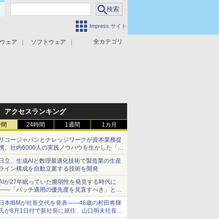
Impress サイト
全カテゴリ
ウェア
ソフトウェア
攻撃対策
マルウェア対策
アクセスランキング
時間
24時間
1週間
1カ月
リコージャパンとナレッジワークが資本業務提
携、社内6000人の実践ノウハウを生かした「AI
商談記録 for RICOH」を展開へ
日立、生成AIと数理最適化技術で製造業の生産
ライン構成を自動立案する技術を開発
AIが27年眠っていた脆弱性を発見する時代に
――「パッチ適用の優先度を見直すべき」とセ
キュリティ専門家
日本IBMが社長交代を発表――46歳の村田将輝
氏が8月1日付で新社長に就任、山口明夫社長は
会長へ