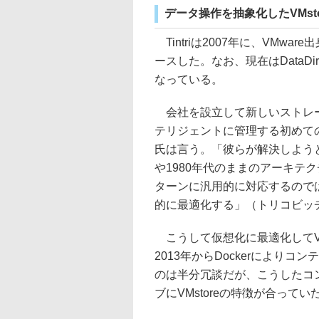
データ操作を抽象化したVMs
Tintriは2007年に、VMw
ースした。なお、現在はDataDir
なっている。
会社を設立して新しいストレー
テリジェントに管理する初めて
氏は言う。「彼らが解決しようとし
や1980年代のままのアーキテ
ターンに汎用的に対応するので
的に最適化する」（トリコビッ
こうして仮想化に最適化してVM
2013年からDockerにより
のは半分冗談だが、こうしたコ
ブにVMstoreの特徴が合って