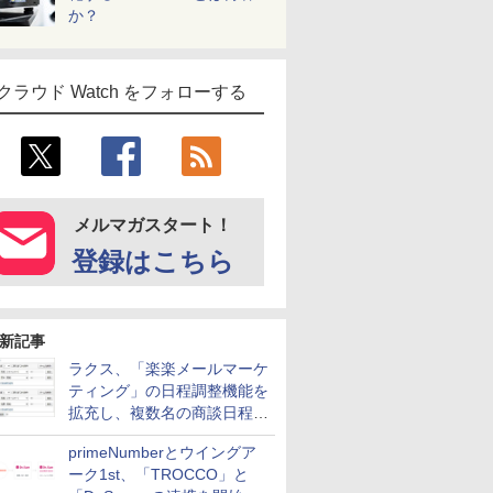
か？
クラウド Watch をフォローする
メルマガスタート！
登録はこちら
新記事
ラクス、「楽楽メールマーケ
ティング」の日程調整機能を
拡充し、複数名の商談日程調
整を効率化
primeNumberとウイングア
ーク1st、「TROCCO」と