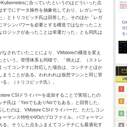
Kubernetesに合っていたというのはどういった点
はすでにデータ操作を抽象化しており、レガシーな
た」とトリコビッチ氏は回答した。そのほか「レガ
G
にマシンパワーを必要とする構造ではなかったこと
分
なロジックがあったことは幸運だった」とも同氏は
を
されていたことにより、VMstoreの構造を変え
たという。管理体系も同様で、「例えば、（ストレ
よってコンテナに対応した場合は、コンテナとほか
しまうことがある。われわれは仮想マシンと同じ管
1
いる」（トリコビッチ氏）。
ore CSIドライバーを追加することで実現したの
チ氏は「YesでもありNoでもある」と回答した。
に対応したのは、VMstore CSIドライバーだ。ただしコン
ーマンス特性やI/Oのプロファイル、パフォーマン
ある。そうした点をふまえてコンテナにも最適化す