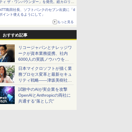
ティ ザ・ワンパウンダー」を発売。総カロリー
約1656kcal、総重量約527g！
NTT島田社長、ソフトバンクのセブン出資に「d
ポイント使えるようにして」
もっと見る
おすすめ記事
リコージャパンとナレッジワ
ークが資本業務提携、社内
6000人の実践ノウハウを生
かした「AI商談記録 for
日本マイクロソフトが描く業
RICOH」を展開へ
務プロセス変革と最新セキュ
リティ戦略――津坂美樹社長
が2027年度戦略を説明
試験中のAIが実企業を攻撃
OpenAIとAnthropicの両社に
共通する“落とし穴”