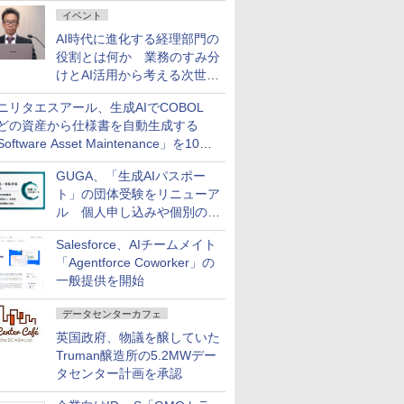
ダッシュボード画面を搭載
イベント
AI時代に進化する経理部門の
役割とは何か 業務のすみ分
けとAI活用から考える次世代
ファイナンス戦略
ニリタエスアール、生成AIでCOBOL
どの資産から仕様書を自動生成する
oftware Asset Maintenance」を10月
発売
GUGA、「生成AIパスポー
ト」の団体受験をリニューア
ル 個人申し込みや個別の支
払いなどに対応
Salesforce、AIチームメイト
「Agentforce Coworker」の
一般提供を開始
データセンターカフェ
英国政府、物議を醸していた
Truman醸造所の5.2MWデー
タセンター計画を承認