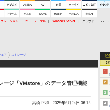
イグレーション
ニューノーマル
Windows Server
クラウド
ハード
トピック
ストレージ（HW）
オープンソース
SaaS
標的型
ント
ウェア
ストレージ
1
トレージ「VMstore」のデータ管理機能
高橋 正和
2025年6月24日 06:15