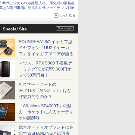
AI時代に求められる経理人材、旭化成の業務改
革とAI活用事例に見る次世代ファイナンス戦略
もっと見る
Special Site
SOUNDPEATSのイヤカフ型
イヤフォン「UU2イヤーカ
フ」をイヤカフマニアが語る
マウス、RTX 5060 Ti搭載ゲ
ーミングPCが7万5,000円オ
フで30万円台！
AIスマートノートの
iFLYTEK「AINOTE 2」はな
ぜ魅力的なのか？
「A&ultima SP4000T」の魅
力！ポケットに入るオーディ
オの醍醐味
総合オーディオブランドに進
化するSHANLINGとは何者