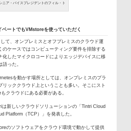
 DDNのシニア・バイスプレジデントのフィル・ト
ベートでもVMstoreを使っていただく
して、オンプレミスとオフプレミスのクラウド運
くのケースではコンピューティング要件を排除する
ナ化したマイクロコードによりエッジデバイスに移
は語った。
rnetesを動かす場所としては、オンプレミスのプラ
ブリッククラウド上ということも多い。そこにスト
reもクラウドにある必要がある。
iは新しいクラウドソリューションの「Tintri Cloud
loud Platform（TCP）」を発表した。
toreのソフトウェアをクラウド環境で動かして提供