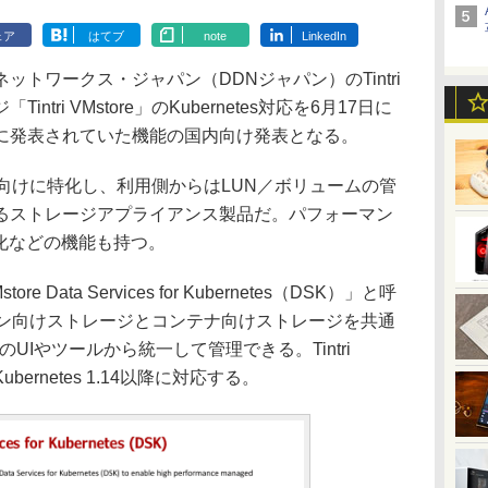
ェア
はてブ
note
LinkedIn
トワークス・ジャパン（DDNジャパン）のTintri
tri VMstore」のKubernetes対応を6月17日に
に発表されていた機能の国内向け発表となる。
想マシン向けに特化し、利用側からはLUN／ボリュームの管
るストレージアプライアンス製品だ。パフォーマン
化などの機能も持つ。
e Data Services for Kubernetes（DSK）」と呼
シン向けストレージとコンテナ向けストレージを共通
reのUIやツールから統一して管理できる。Tintri
ubernetes 1.14以降に対応する。