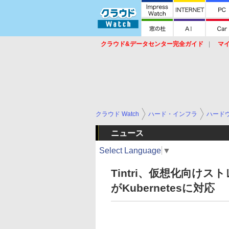
クラウド&データセンター完全ガイド
マ
サービス
セキュリティ
ネットワーク
スイッチ
ルータ
導入事例
イベ
クラウド Watch
ハード・インフラ
ハード
ニュース
Select Language
▼
Tintri、仮想化向けス
がKubernetesに対応