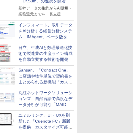
「Dr.Sum」の連携を開始
基幹データの集約からAI活用・
業務還元までを一貫支援
インフォマート、取引データ
をAI分析する経営分析システ
ム「IMAgent」ベータ版を提
供
日立、生成AIと数理最適化技
術で製造業の生産ライン構成
を自動立案する技術を開発
Sansan、「Contract One」
に店舗や物件単位で契約書を
まとめられる新機能「カスタ
ム契約ツリー」を追加
丸紅ネットワークソリューシ
ョンズ、自然言語で高度なデ
ータ分析が可能な「MAIDOA
AI ASSIST」を9月より提供
ユミルリンク、UI・UXを刷
新した「Cuenote FC」新版
を提供 カスタマイズ可能な