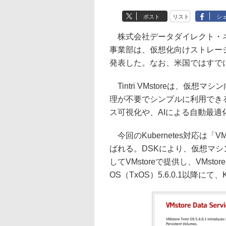
ポスト
リスト
シ
株式会社データダイレクト・ネッ
事業部は、仮想化向けストレージ「Tin
発表した。なお、米国ではすで
Tintri VMstoreは、仮
理が不要でシンプルに利用でき
ス可視化や、AIによる自動最適
今回のKubernetes対応は「VMstor
ばれる。DSKにより、仮想マ
してVMstoreで提供し、VMsto
OS（TxOS）5.6.0.1以降にて、K