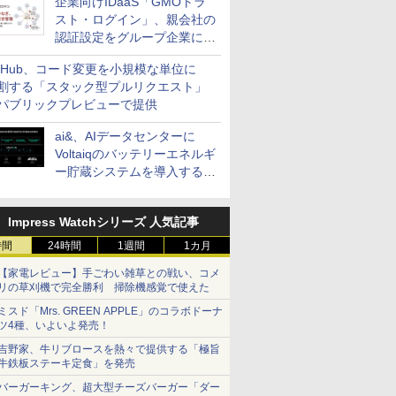
企業向けIDaaS「GMOトラ
スト・ログイン」、親会社の
認証設定をグループ企業に展
開できる新機能を提供
itHub、コード変更を小規模な単位に
割する「スタック型プルリクエスト」
パブリックプレビューで提供
ai&、AIデータセンターに
Voltaiqのバッテリーエネルギ
ー貯蔵システムを導入する計
画を発表
Impress Watchシリーズ 人気記事
時間
24時間
1週間
1カ月
【家電レビュー】手ごわい雑草との戦い、コメ
リの草刈機で完全勝利 掃除機感覚で使えた
ミスド「Mrs. GREEN APPLE」のコラボドーナ
ツ4種、いよいよ発売！
吉野家、牛リブロースを熱々で提供する「極旨
牛鉄板ステーキ定食」を発売
バーガーキング、超大型チーズバーガー「ダー