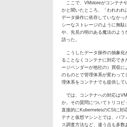
ここで、VMstoreがコンテナや
かと聞いたところ、「われわれ
データ操作に依存していなかっ
シーなストレージのように無駄
や、先見の明のある魔法のよう
語った。
こうしたデータ操作の抽象化がな
ることなくコンテナに対応でき
ージベンダーが他社の）買収に
のものとで管理体系が変わって
理体系をコンテナでも提供して
では、コンテナへの対応はVMst
か。その質問についてトリコビッ
直接的にKubernetesのCSI
テナと仮想マシンとでは、パフォ
ス調査方法など、違う点も多数