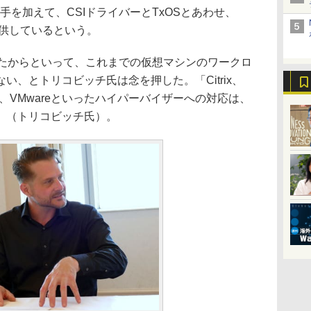
）にも手を加えて、CSIドライバーとTxOSとあわせ、
を提供しているという。
対応したからといって、これまでの仮想マシンのワークロ
い、とトリコビッチ氏は念を押した。「Citrix、
yper-V、VMwareといったハイパーバイザーへの対応は、
」（トリコビッチ氏）。