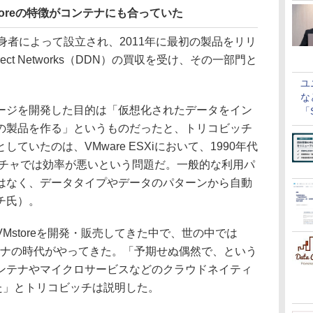
toreの特徴がコンテナにも合っていた
are出身者によって設立され、2011年に最初の製品をリリ
ect Networks（DDN）の買収を受け、その一部門と
ユ
な
ジを開発した目的は「仮想化されたデータをイン
「S
に
の製品を作る」というものだったと、トリコビッチ
ていたのは、VMware ESXiにおいて、1990年代
クチャでは効率が悪いという問題だ。一般的な利用パ
はなく、データタイプやデータのパターンから自動
チ氏）。
storeを開発・販売してきた中で、世の中では
コンテナの時代がやってきた。「予期せぬ偶然で、という
ンテナやマイクロサービスなどのクラウドネイティ
いた」とトリコビッチは説明した。