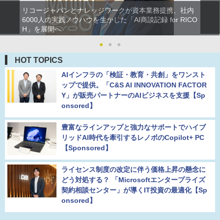
リコージャパンとナレッジワークが資本業務提携、社内
6000人の実践ノウハウを生かした「AI商談記録 for RICO
H」を展開へ
●
●
●
HOT TOPICS
AIインフラの「検証・教育・共創」をワンスト
ップで提供。「C&S AI INNOVATION FACTOR
Y」が販売パートナーのAIビジネスを支援【Sp
onsored】
豊富なラインアップと強力なサポートでハイブ
リッドAI時代を牽引するレノボのCopilot+ PC
【Sponsored】
ライセンス制度の改定に伴う価格上昇の懸念に
どう対処する？ 「Microsoftエンタープライズ
契約相談センター」が導くIT投資の最適化【Sp
onsored】