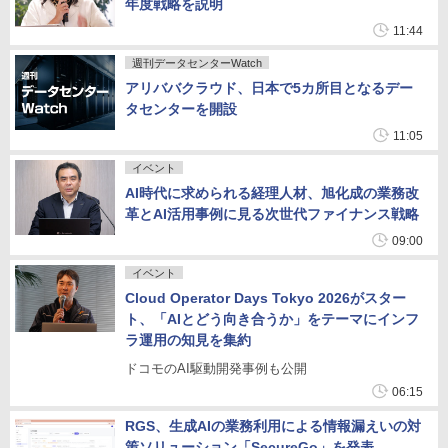
年度戦略を説明
11:44
週刊データセンターWatch
アリババクラウド、日本で5カ所目となるデー
タセンターを開設
11:05
イベント
AI時代に求められる経理人材、旭化成の業務改
革とAI活用事例に見る次世代ファイナンス戦略
09:00
イベント
Cloud Operator Days Tokyo 2026がスター
ト、「AIとどう向き合うか」をテーマにインフ
ラ運用の知見を集約
ドコモのAI駆動開発事例も公開
06:15
RGS、生成AIの業務利用による情報漏えいの対
策ソリューション「SecureGo」を発表