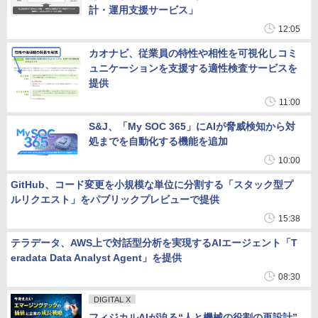
計・運用支援サービス」
12:05
カオナビ、従業員の特性や相性を可視化しコミ
ュニケーションを支援する適性検査サービスを
提供
11:00
S&J、「My SOC 365」にAIが脅威検知から対
処までを自動化する機能を追加
10:00
GitHub、コード変更を小規模な単位に分割する「スタック型プ
ルリクエスト」をパブリックプレビューで提供
15:38
テラデータ、AWS上で対話型分析を実現するAIエージェント「T
eradata Data Analyst Agent」を提供
08:30
DIGITAL X
フィジカルAIが迫る“人と機械の役割の再設計”