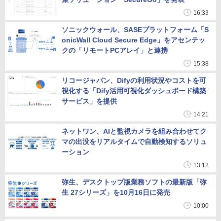
16:33
ソニックウォール、SASEプラットフォーム「S
onicWall Cloud Secure Edge」をアセンテッ
クの「リモートPCアレイ」と連携
15:38
リコージャパン、Difyの利用状況やコストを可
視化する「Dify活用可視化ダッシュボード構築
サービス」を提供
14:21
ネットワン、AIと監視カメラを組み合わせてク
マの出没をリアルタイムで自動検知するソリュ
ーション
13:12
弥生、デスクトップ版業務ソフトの最新版「弥
生 27シリーズ」を10月16日に発売
10:00