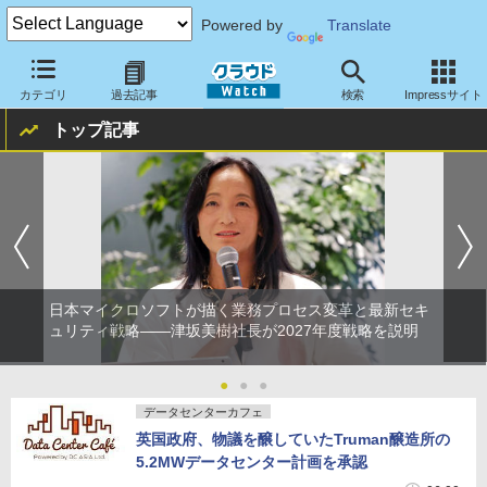
Powered by
Translate
クラウド Watch
8月6日(木) 14:16 更新
カテゴリ
過去記事
検索
Impressサイト
トップ記事
日本マイクロソフトが描く業務プロセス変革と最新セキ
ュリティ戦略――津坂美樹社長が2027年度戦略を説明
●
●
●
データセンターカフェ
英国政府、物議を醸していたTruman醸造所の
5.2MWデータセンター計画を承認