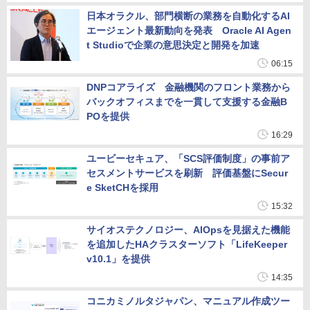
日本オラクル、部門横断の業務を自動化するAI
エージェント最新動向を発表 Oracle AI Agen
t Studioで企業の意思決定と開発を加速
06:15
DNPコアライズ 金融機関のフロント業務から
バックオフィスまでを一貫して支援する金融B
POを提供
16:29
ユービーセキュア、「SCS評価制度」の事前ア
セスメントサービスを刷新 評価基盤にSecur
e SketCHを採用
15:32
サイオステクノロジー、AIOpsを見据えた機能
を追加したHAクラスターソフト「LifeKeeper
v10.1」を提供
14:35
コニカミノルタジャパン、マニュアル作成ツー