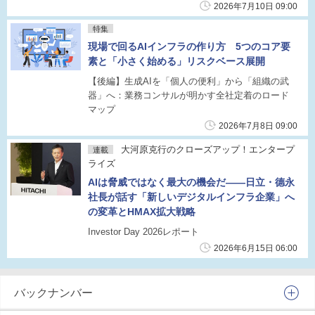
2026年7月10日 09:00
特集
現場で回るAIインフラの作り方 5つのコア要
素と「小さく始める」リスクベース展開
【後編】生成AIを「個人の便利」から「組織の武
器」へ：業務コンサルが明かす全社定着のロード
マップ
2026年7月8日 09:00
大河原克行のクローズアップ！エンタープ
連載
ライズ
AIは脅威ではなく最大の機会だ――日立・德永
社長が話す「新しいデジタルインフラ企業」へ
の変革とHMAX拡大戦略
Investor Day 2026レポート
2026年6月15日 06:00
バックナンバー