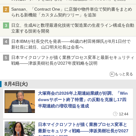
Sansan、「Contract One」に店舗や物件単位で契約書をまとめ
られる新機能「カスタム契約ツリー」を追加
日立、生成AIと数理最適化技術で製造業の生産ライン構成を自動
立案する技術を開発
日本IBMが社長交代を発表――46歳の村田将輝氏が8月1日付で
新社長に就任、山口明夫社長は会長へ
日本マイクロソフトが描く業務プロセス変革と最新セキュリティ
戦略――津坂美樹社長が2027年度戦略を説明
もっと見る
8月4日(火)
大塚商会の2026年上期連結業績が好調、「Win
dowsサポート終了特需」の反動を克服し17四
半期連続の増収増益を達成
12:44
日本マイクロソフトが描く業務プロセス変革と
最新セキュリティ戦略――津坂美樹社長が2027