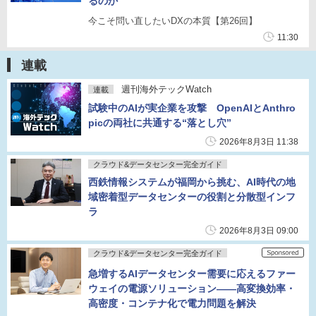
るのか
今こそ問い直したいDXの本質【第26回】
11:30
連載
週刊海外テックWatch
連載
試験中のAIが実企業を攻撃 OpenAIとAnthro
picの両社に共通する“落とし穴”
2026年8月3日 11:38
クラウド&データセンター完全ガイド
西鉄情報システムが福岡から挑む、AI時代の地
域密着型データセンターの役割と分散型インフ
ラ
2026年8月3日 09:00
クラウド&データセンター完全ガイド
急増するAIデータセンター需要に応えるファー
ウェイの電源ソリューション――高変換効率・
高密度・コンテナ化で電力問題を解決