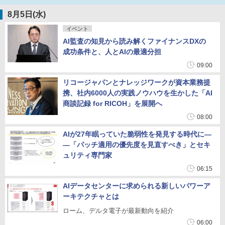
8月5日(水)
イベント
AI監査の知見から読み解くファイナンスDXの
成功条件と、人とAIの最適分担
09:00
リコージャパンとナレッジワークが資本業務提
携、社内6000人の実践ノウハウを生かした「AI
商談記録 for RICOH」を展開へ
08:00
AIが27年眠っていた脆弱性を発見する時代に―
―「パッチ適用の優先度を見直すべき」とセキ
ュリティ専門家
06:15
AIデータセンターに求められる新しいパワーア
ーキテクチャとは
ローム、デルタ電子が最新動向を紹介
06:00