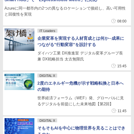
Azureに同一都市内の2つの異なるロケーションで接続し、高い可用性
と回復性を実現
08:00
IT Leaders
企業変革を実現する人材育成とは何か─成果に
つながる”行動変容”を設計する
ダイハツ工業 DX推進室 デジタル変革グループ長
兼 DX戦略担当 太古無限氏
15:45
DIGITAL X
2度のエネルギー危機が示す戦略転換と日本へ
の期待
世界経済フォーラム（WEF）発、グローバルに見
るデジタルを前提にした未来地図【第2回】
11:45
DIGITAL X
そもそもAIを中心に物理世界を見ることはでき