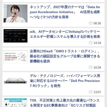
ネットアップ、2027年度のテーマは「Data Im
pact Acceleration Initiative」 AI活用を成果
へつなぐ3つの方針を発表
06:30
ai&、AIデータセンターにVoltaiqのバッテリー
エネルギー貯蔵システムを導入する計画を発表
14:18
企業向けIDaaS「GMOトラスト・ログイン」、
親会社の認証設定をグループ企業に展開できる
新機能を提供
16:28
デル・テクノロジーズ、ハイパフォーマンス用
途に対応する1Uサーバー「Dell Pro Precision
7 R1ラック」を発売
13:07
TISI、不正対策と売上最大化の最適なバランス
を実現するEC事業者向け「ECリスク対策設