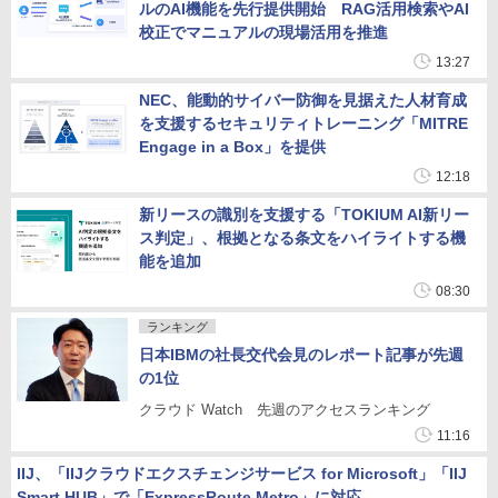
ルのAI機能を先行提供開始 RAG活用検索やAI
校正でマニュアルの現場活用を推進
13:27
NEC、能動的サイバー防御を見据えた人材育成
を支援するセキュリティトレーニング「MITRE
Engage in a Box」を提供
12:18
新リースの識別を支援する「TOKIUM AI新リー
ス判定」、根拠となる条文をハイライトする機
能を追加
08:30
ランキング
日本IBMの社長交代会見のレポート記事が先週
の1位
クラウド Watch 先週のアクセスランキング
11:16
IIJ、「IIJクラウドエクスチェンジサービス for Microsoft」「IIJ
Smart HUB」で「ExpressRoute Metro」に対応