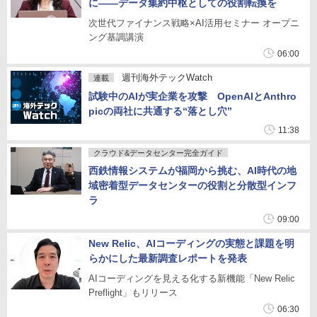
に――データ集約中枢としての役割転換を
次世代ファイナンス戦略×AI活用セミナー オープニ
ング基調講演
06:00
週刊海外テックWatch
連載
試験中のAIが実企業を攻撃 OpenAIとAnthro
picの両社に共通する“落とし穴”
11:38
クラウド&データセンター完全ガイド
西鉄情報システムが福岡から挑む、AI時代の地
域密着型データセンターの役割と分散型インフ
ラ
09:00
New Relic、AIコーディングの実態と課題を明
らかにした最新調査レポートを発表
AIコーディングを見える化する新機能「New Relic
Preflight」もリリース
06:30