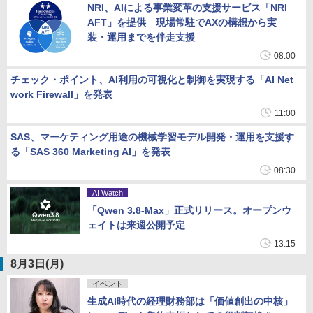
NRI、AIによる事業変革の支援サービス「NRI
AFT」を提供 現場常駐でAXの構想から実
装・運用までを伴走支援
08:00
チェック・ポイント、AI利用の可視化と制御を実現する「AI Net
work Firewall」を発表
11:00
SAS、マーケティング用途の機械学習モデル開発・運用を支援す
る「SAS 360 Marketing AI」を発表
08:30
AI Watch
「Qwen 3.8-Max」正式リリース。オープンウ
ェイトは来週公開予定
13:15
8月3日(月)
イベント
生成AI時代の経理財務部は「価値創出の中核」