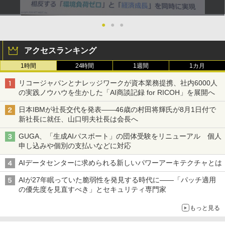
●
●
●
アクセスランキング
1時間
24時間
1週間
1カ月
リコージャパンとナレッジワークが資本業務提携、社内6000人
の実践ノウハウを生かした「AI商談記録 for RICOH」を展開へ
日本IBMが社長交代を発表――46歳の村田将輝氏が8月1日付で
新社長に就任、山口明夫社長は会長へ
GUGA、「生成AIパスポート」の団体受験をリニューアル 個人
申し込みや個別の支払いなどに対応
AIデータセンターに求められる新しいパワーアーキテクチャとは
AIが27年眠っていた脆弱性を発見する時代に――「パッチ適用
の優先度を見直すべき」とセキュリティ専門家
もっと見る