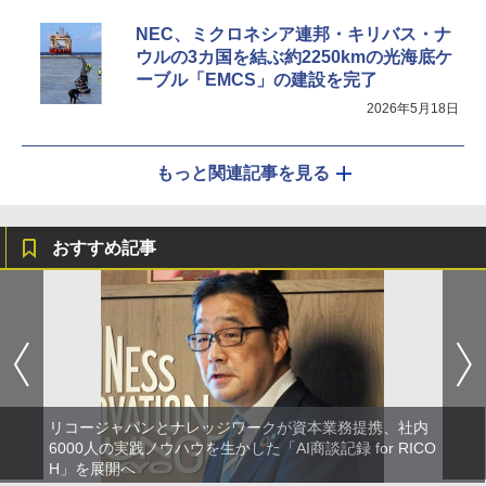
NEC、ミクロネシア連邦・キリバス・ナ
ウルの3カ国を結ぶ約2250kmの光海底ケ
ーブル「EMCS」の建設を完了
2026年5月18日
もっと関連記事を見る
おすすめ記事
リコージャパンとナレッジワークが資本業務提携、社内
6000人の実践ノウハウを生かした「AI商談記録 for RICO
H」を展開へ