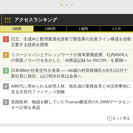
●
●
●
アクセスランキング
1時間
24時間
1週間
1カ月
日立、生成AIと数理最適化技術で製造業の生産ライン構成を自動
立案する技術を開発
リコージャパンとナレッジワークが資本業務提携、社内6000人
の実践ノウハウを生かした「AI商談記録 for RICOH」を展開へ
日本IBMが社長交代を発表――46歳の村田将輝氏が8月1日付で
新社長に就任、山口明夫社長は会長へ
AI時代に求められる経理人材、旭化成の業務改革とAI活用事例に
見る次世代ファイナンス戦略
英国政府、物議を醸していたTruman醸造所の5.2MWデータセン
ター計画を承認
もっと見る