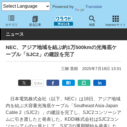
Powered by
Translate
クラウド Watch
ネットワーク
通信インフラ
カテゴリ
過去記事
検索
Impressサイト
ニュース
NEC、アジア地域を結ぶ約1万500kmの光海底ケ
ーブル「SJC2」の建設を完了
三柳 英樹
2025年7月18日 13:01
リスト
日本電気株式会社（以下、NEC）は18日、アジア地域
内を結ぶ大容量光海底ケーブル「Southeast Asia-Japan
Cable 2（SJC2）」の建設を完了し、SJC2コンソーシア
ムに引き渡したと発表した。KDDI株式会社はSJC2コン
ソーシアムの一員として、SJC2の運用開始を発表した。