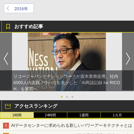
2016年
おすすめ記事
リコージャパンとナレッジワークが資本業務提携、社内
6000人の実践ノウハウを生かした「AI商談記録 for RICO
H」を展開へ
●
●
●
アクセスランキング
1時間
24時間
1週間
1カ月
AIデータセンターに求められる新しいパワーアーキテクチャとは