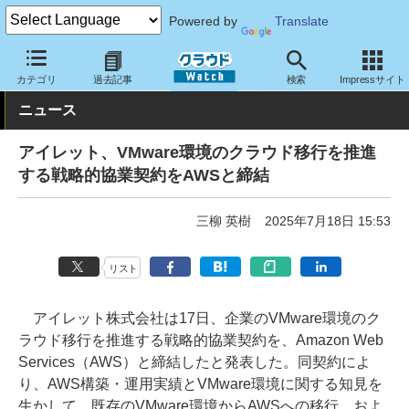
Powered by
Translate
クラウド Watch
トピック
協業・提携
カテゴリ
過去記事
検索
Impressサイト
ニュース
アイレット、VMware環境のクラウド移行を推進
する戦略的協業契約をAWSと締結
三柳 英樹
2025年7月18日 15:53
リスト
アイレット株式会社は17日、企業のVMware環境のク
ラウド移行を推進する戦略的協業契約を、Amazon Web
Services（AWS）と締結したと発表した。同契約によ
り、AWS構築・運用実績とVMware環境に関する知見を
生かして、既存のVMware環境からAWSへの移行、およ