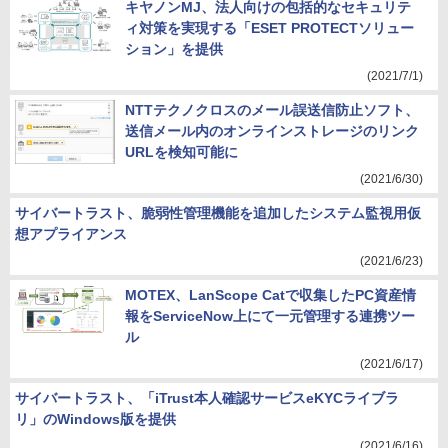
キヤノンMJ、法人向けの包括的なセキュリテ
ィ対策を実現する「ESET PROTECTソリュー
ション」を提供
(2021/7/1)
NTTテクノクロスのメール誤送信防止ソフト、
送信メール内のオンラインストレージのリンク
URLを検知可能に
(2021/6/30)
サイバートラスト、脆弱性管理機能を追加したシステム監視用仮
想アプライアンス
(2021/6/23)
MOTEX、LanScope Catで収集したPC資産情
報をServiceNow上にて一元管理する連携ツー
ル
(2021/6/17)
サイバートラスト、「iTrust本人確認サービスeKYCライブラ
リ」のWindows版を提供
(2021/6/16)