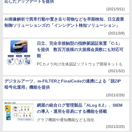
応したアップデートを提供
(2021/3/11)
AI画像解析で異常行動や置き去り荷物などを早期検知、日立産業
制御ソリューションズの「インシデント検知ソリューション」
(2021/3/9)
日立、完全非接触型の指静脈認証装置「C-1」
を提供 数百万規模の大規模会員数にも対応可
能
PCカメラ向け生体認証ソフトウェア開発キットも
(2021/3/2)
デジタルアーツ、m-FILTERとFinalCodeの連携による「脱ZIP
暗号化運用」機能を提供
(2021/2/26)
網屋の統合ログ管理製品「ALog 8.2」、SIEM
の導入・運用を容易にする機能を搭載
グラフ機能や通知機能なども強化
(2021/2/25)