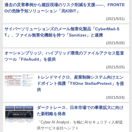
過去の災害事例から建設現場のリスク削減を支援――、FRONTE
Oの危険予知ソリューション「兆KIBIT」
(2021/5/31)
サイバーソリューションズのメール無害化製品「CyberMail-S
T」、ファイル無害化機能を持つ「Sanitizer」と連携
(2021/5/26)
オーシャンブリッジ、ハイブリッド環境のファイルアクセス監査
ツール「FileAudit」を提供
(2021/5/25)
トレンドマイクロ、産業制御システム向けエン
ドポイント保護「TXOne StellarProtect」を提
供
(2021/5/24)
ダークトレース、日本市場での事業拡大に向け
た新戦略を発表
「Cyber AI Analyst」を軸にAIセキュリティ人材提
供サービス会社へシフト