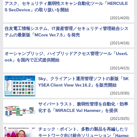
アスク、セキュリティ脆弱性スキャン自動化ツール「HERCULE
S SecDevice」の取り扱いを開始
(2021/4/20)
住友電工情報システム、IT資産管理／セキュリティ管理統合シス
テムの最新版「MCore Ver.7.5」を発売
(2021/4/16)
オーシャンブリッジ、ハイブリッドアクセス管理ツール「UserL
ock」を国内で正式提供開始
(2021/4/15)
Sky、クライアント運用管理ソフトの新版「SK
YSEA Client View Ver.16.2」を販売開始
(2021/3/30)
サイバートラスト、脆弱性管理を自動化・効率
化する「MIRACLE Vul Hammer」を提供
(2021/3/25)
チェック・ポイント、多数の製品を再編したリ
モートワーク向け統合ソリューション「Harmo