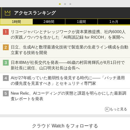
●
●
●
アクセスランキング
1時間
24時間
1週間
1カ月
リコージャパンとナレッジワークが資本業務提携、社内6000人
の実践ノウハウを生かした「AI商談記録 for RICOH」を展開へ
日立、生成AIと数理最適化技術で製造業の生産ライン構成を自動
立案する技術を開発
日本IBMが社長交代を発表――46歳の村田将輝氏が8月1日付で
新社長に就任、山口明夫社長は会長へ
AIが27年眠っていた脆弱性を発見する時代に――「パッチ適用
の優先度を見直すべき」とセキュリティ専門家
New Relic、AIコーディングの実態と課題を明らかにした最新調
査レポートを発表
もっと見る
クラウド Watch をフォローする