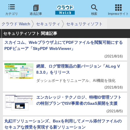
カテゴリ
過去記事
検索
Impressサイト
クラウド Watch
セキュリティ
セキュリティソフト
セキュリティソフト 関連記事
スカイコム、Webブラウザ上にてPDFファイルを閲覧可能にする
PDFビューア「SkyPDF WebViewer」
(2021/8/16)
網屋、ログ管理製品の新バージョン「ALog V
8.3.0」をリリース
ダッシュボードをリニューアル、AI機能を強化
(2021/8/16)
エンカレッジ・テクノロジ、特権ID管理ソフト
の特別プランでISV事業者のSaaS展開を支援
(2021/8/5)
丸紅ITソリューションズ、Boxを利用してメール添付ファイルの
セキュアな授受を実現する新ソリューション