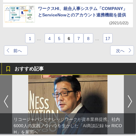
ワークスHI、統合人事システム「COMPANY」
とServiceNowとのアカウント連携機能を提供
(2021/1/22)
1
…
4
5
6
7
8
…
17
前へ
次へ
おすすめ記事
リコージャパンとナレッジワークが資本業務提携、社内
6000人の実践ノウハウを生かした「AI商談記録 for RICO
H」を展開へ