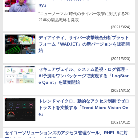
ny」
“ニューノーマル”時代のサイバー攻撃に対抗する20
21年の製品戦略も発表
(2021/3/24)
ディアイティ、サイバー攻撃統合分析プラット
フォーム「WADJET」の新バージョンを販売開
始
(2021/3/23)
セキュアヴェイル、システム監視・ログ管理・
AI予測をワンパッケージで実現する「LogStar
e Quint」を販売開始
(2021/3/15)
トレンドマイクロ、動的なアクセス制御でゼロ
トラストを支援する「Trend Micro Vision On
e」
(2021/3/12)
セイコーソリューションズのアクセス管理ツール、RHEL 8に対