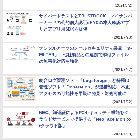
(2021/8/2)
サイバートラストとTRUSTDOCK、マイナンバ
ーカードの公的個人認証eKYCの本人確認アプ
リとアプリ用SDKを提供
(2021/7/28)
デジタルアーツのメールセキュリティ製品「m-
FILTER」、他社製品との連携で添付ファイル
の無害化対応を強化
(2021/7/27)
統合ログ管理ソフト「Logstorage」と特権ID
管理ソフト「iDoperation」が連携対応 不正
アクセスの可能性を早期に発見・対処可能に
(2021/7/22)
NEC、顔認証によるPCセキュリティ機能をク
ラウドサービスで提供する「NeoFace Monito
rクラウド版」
(2021/7/20)