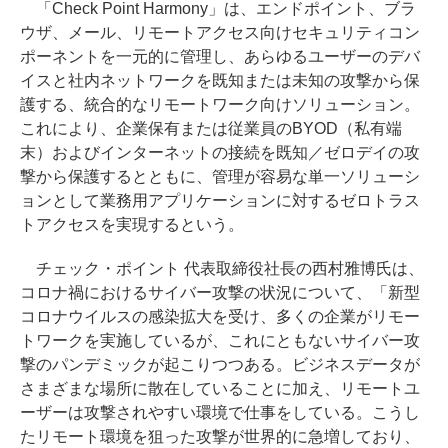
「Check Point Harmony」は、エンドポイント、ブラ
ウザ、メール、リモートアクセス向けセキュリティコン
ポーネントを一元的に管理し、あらゆるユーザーのデバ
イスと社内ネットワークを既知または未知の攻撃から保
護する、統合的なリモートワーク向けソリューション。
これにより、企業保有または従業員のBYOD（私有端
末）およびインターネットの接続を既知／ゼロデイの攻
撃から保護するとともに、管理が容易な単一ソリューシ
ョンとして業務用アプリケーションに対するゼロトラス
トアクセスを実現するという。
チェック・ポイント 代表取締役社長の西村雅博氏は、
コロナ禍におけるサイバー攻撃の状況について、「新型
コロナウイルスの感染拡大を受け、多くの企業がリモー
トワークを実施しているが、これにともないサイバー攻
撃のパンデミックが起こりつつある。ビジネスデータが
さまざまな場所に散在していることに加え、リモートユ
ーザーは攻撃されやすい環境で仕事をしている。こうし
たリモート環境を狙った攻撃が世界的に急増しており、