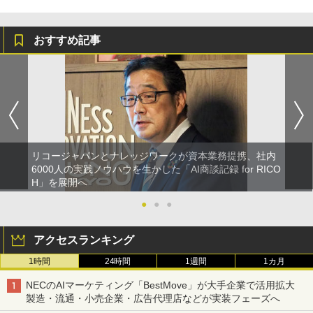
おすすめ記事
リコージャパンとナレッジワークが資本業務提携、社内
6000人の実践ノウハウを生かした「AI商談記録 for RICO
H」を展開へ
●
●
●
アクセスランキング
1時間
24時間
1週間
1カ月
NECのAIマーケティング「BestMove」が大手企業で活用拡大
製造・流通・小売企業・広告代理店などが実装フェーズへ