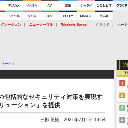
イグレーション
ニューノーマル
Windows Server
クラウド
ハード
トピック
ストレージ（HW）
オープンソース
SaaS
標的型
ント
ィサービス
1
けの包括的なセキュリティ対策を実現す
Tソリューション」を提供
三柳 英樹
2021年7月1日 13:54