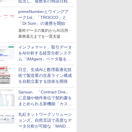
拡充し、複数名の商談日程調
整を効率化
primeNumberとウイングア
ーク1st、「TROCCO」と
「Dr.Sum」の連携を開始
基幹データの集約からAI活用・
業務還元までを一貫支援
インフォマート、取引データ
をAI分析する経営分析システ
ム「IMAgent」ベータ版を提
供
日立、生成AIと数理最適化技
術で製造業の生産ライン構成
を自動立案する技術を開発
Sansan、「Contract One」
に店舗や物件単位で契約書を
まとめられる新機能「カスタ
ム契約ツリー」を追加
丸紅ネットワークソリューシ
ョンズ、自然言語で高度なデ
ータ分析が可能な「MAIDOA