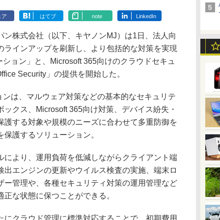
ェア
はてブ
note
LinkedIn
ン株式会社（以下、キヤノンMJ）は1日、法人向
のラインアップを刷新し、より包括的な対策を実現
ーション」と、Microsoft 365向けのクラウドセキュ
ffice Security」の提供を開始した。
ーションは、マルウェア対策などの基本的なセキュリテ
ス、Microsoft 365向け対策、デバイス紛失・
保護する対象や規模のニーズに合わせて多重防御を
を保護するソリューション。
により、運用負荷を低減しながらクライアント端
検出エンジンの更新やウイルス検査の実施、端末ロ
ザー管理や、各種セキュリティ対策の運用管理など
適正な状態に保つことができる。
にクラウド管理に標準対応することで、初期費用