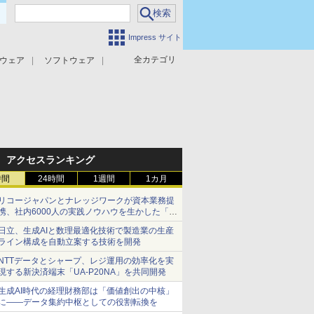
Impress サイト
全カテゴリ
ウェア
ソフトウェア
攻撃対策
マルウェア対策
アクセスランキング
時間
24時間
1週間
1カ月
リコージャパンとナレッジワークが資本業務提
携、社内6000人の実践ノウハウを生かした「AI
商談記録 for RICOH」を展開へ
日立、生成AIと数理最適化技術で製造業の生産
ライン構成を自動立案する技術を開発
NTTデータとシャープ、レジ運用の効率化を実
現する新決済端末「UA-P20NA」を共同開発
生成AI時代の経理財務部は「価値創出の中核」
に――データ集約中枢としての役割転換を