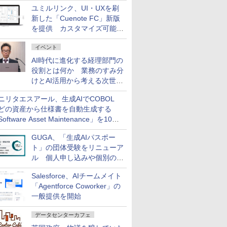
AI ASSIST」を9月より提供
ユミルリンク、UI・UXを刷
新した「Cuenote FC」新版
を提供 カスタマイズ可能な
ダッシュボード画面を搭載
イベント
AI時代に進化する経理部門の
役割とは何か 業務のすみ分
けとAI活用から考える次世代
ファイナンス戦略
ニリタエスアール、生成AIでCOBOL
どの資産から仕様書を自動生成する
oftware Asset Maintenance」を10月
発売
GUGA、「生成AIパスポー
ト」の団体受験をリニューア
ル 個人申し込みや個別の支
払いなどに対応
Salesforce、AIチームメイト
「Agentforce Coworker」の
一般提供を開始
データセンターカフェ