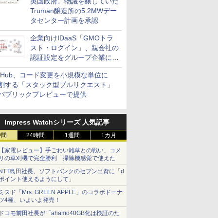
英国政府、物議を醸していた
Truman醸造所の5.2MWデー
タセンター計画を承認
企業向けIDaaS「GMOトラ
スト・ログイン」、親会社の
認証設定をグループ企業に展
開できる新機能を提供
itHub、コード変更を小規模な単位に
割する「スタック型プルリクエスト」
パブリックプレビューで提供
Impress Watchシリーズ 人気記事
時間
24時間
1週間
1カ月
【家電レビュー】手ごわい雑草との戦い、コメ
リの草刈機で完全勝利 掃除機感覚で使えた
NTT島田社長、ソフトバンクのセブン出資に「d
ポイント使えるようにして」
ミスド「Mrs. GREEN APPLE」のコラボドーナ
ツ4種、いよいよ発売！
ドコモ前田社長が「ahamo40GB化は検証のた