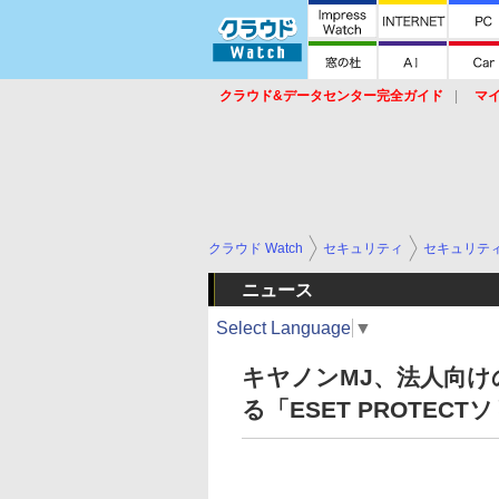
クラウド&データセンター完全ガイド
マ
サービス
セキュリティ
ネットワーク
スイッチ
ルータ
導入事例
イベ
クラウド Watch
セキュリティ
セキュリテ
ニュース
Select Language
▼
キヤノンMJ、法人向
る「ESET PROTEC