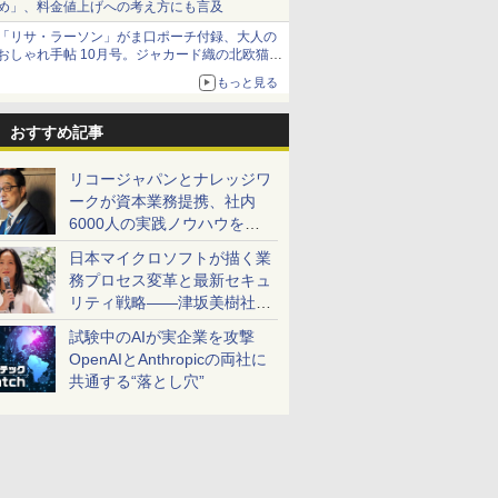
め」、料金値上げへの考え方にも言及
「リサ・ラーソン」がま口ポーチ付録、大人の
おしゃれ手帖 10月号。ジャカード織の北欧猫デ
ザイン
もっと見る
おすすめ記事
リコージャパンとナレッジワ
ークが資本業務提携、社内
6000人の実践ノウハウを生
かした「AI商談記録 for
日本マイクロソフトが描く業
RICOH」を展開へ
務プロセス変革と最新セキュ
リティ戦略――津坂美樹社長
が2027年度戦略を説明
試験中のAIが実企業を攻撃
OpenAIとAnthropicの両社に
共通する“落とし穴”