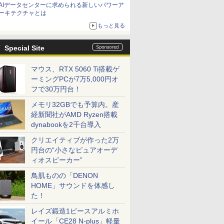
AIデータセンターに求められる新しいパワーア
ーキテクチャとは
もっと見る
Special Site
マウス、RTX 5060 Ti搭載ゲ
ーミングPCが7万5,000円オ
フで30万円台！
メモリ32GBでも予算内。産
経新聞社がAMD Ryzen搭載
dynabookを2千台導入
クリエイティブが作った2万
円台の“小さなピュアオーデ
ィオスピーカー”
鳥肌ものの「DENON
HOME」サウンドを体感し
た！
レイズ鍛造1ピースアルミホ
イール「CE28 N-plus」軽量