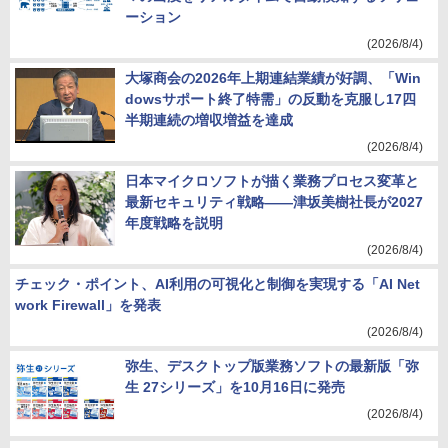
ーション
(2026/8/4)
大塚商会の2026年上期連結業績が好調、「Win
dowsサポート終了特需」の反動を克服し17四
半期連続の増収増益を達成
(2026/8/4)
日本マイクロソフトが描く業務プロセス変革と
最新セキュリティ戦略――津坂美樹社長が2027
年度戦略を説明
(2026/8/4)
チェック・ポイント、AI利用の可視化と制御を実現する「AI Net
work Firewall」を発表
(2026/8/4)
弥生、デスクトップ版業務ソフトの最新版「弥
生 27シリーズ」を10月16日に発売
(2026/8/4)