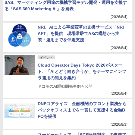
SAS、マーケティング用途の機械学習モデル開発・運用を支援す
る「SAS 360 Marketing AI」を発表
(2026/8/4)
NRI、AIによる事業変革の支援サービス「NRI
AFT」を提供 現場常駐でAXの構想から実
装・運用までを伴走支援
(2026/8/4)
イベント
Cloud Operator Days Tokyo 2026がスター
ト、「AIとどう向き合うか」をテーマにインフ
ラ運用の知見を集約
ドコモのAI駆動開発事例も公開
(2026/8/4)
DNPコアライズ 金融機関のフロント業務から
バックオフィスまでを一貫して支援する金融B
POを提供
(2026/8/3)
ユービーセキュア、「SCS評価制度」の事前ア