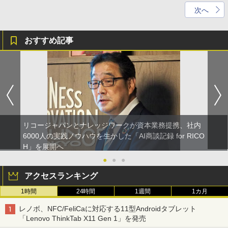
次へ
おすすめ記事
リコージャパンとナレッジワークが資本業務提携、社内
6000人の実践ノウハウを生かした「AI商談記録 for RICO
H」を展開へ
●
●
●
アクセスランキング
1時間
24時間
1週間
1カ月
レノボ、NFC/FeliCaに対応する11型Androidタブレット
「Lenovo ThinkTab X11 Gen 1」を発売