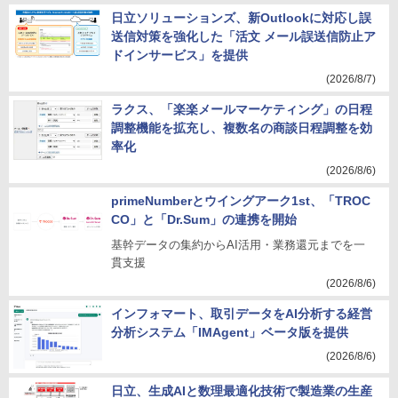
日立ソリューションズ、新Outlookに対応し誤
送信対策を強化した「活文 メール誤送信防止ア
ドインサービス」を提供
(2026/8/7)
ラクス、「楽楽メールマーケティング」の日程
調整機能を拡充し、複数名の商談日程調整を効
率化
(2026/8/6)
primeNumberとウイングアーク1st、「TROC
CO」と「Dr.Sum」の連携を開始
基幹データの集約からAI活用・業務還元までを一
貫支援
(2026/8/6)
インフォマート、取引データをAI分析する経営
分析システム「IMAgent」ベータ版を提供
(2026/8/6)
日立、生成AIと数理最適化技術で製造業の生産