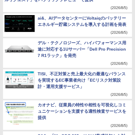
(2026/8/5)
ai&、AIデータセンターにVoltaiqのバッテリー
エネルギー貯蔵システムを導入する計画を発表
(2026/8/5)
デル・テクノロジーズ、ハイパフォーマンス用
途に対応する1Uサーバー「Dell Pro Precision
7 R1ラック」を発売
(2026/8/5)
TISI、不正対策と売上最大化の最適なバランス
を実現するEC事業者向け「ECリスク対策設
計・運用支援サービス」
(2026/8/5)
カオナビ、従業員の特性や相性を可視化しコミ
ュニケーションを支援する適性検査サービスを
提供
(2026/8/5)