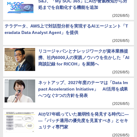
S&J、「My SOC 365」にAIが脅威検知から対
処までを自動化する機能を追加
(2026/8/5)
テラデータ、AWS上で対話型分析を実現するAIエージェント「T
eradata Data Analyst Agent」を提供
(2026/8/5)
リコージャパンとナレッジワークが資本業務提
携、社内6000人の実践ノウハウを生かした「AI
商談記録 for RICOH」を展開へ
(2026/8/5)
ネットアップ、2027年度のテーマは「Data Im
pact Acceleration Initiative」 AI活用を成果
へつなぐ3つの方針を発表
(2026/8/5)
AIが27年眠っていた脆弱性を発見する時代に―
―「パッチ適用の優先度を見直すべき」とセキ
ュリティ専門家
(2026/8/5)