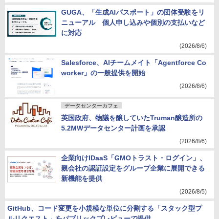
GUGA、「生成AIパスポート」の団体受験をリ
ニューアル 個人申し込みや個別の支払いなど
に対応
(2026/8/6)
Salesforce、AIチームメイト「Agentforce Co
worker」の一般提供を開始
(2026/8/6)
データセンターカフェ
英国政府、物議を醸していたTruman醸造所の
5.2MWデータセンター計画を承認
(2026/8/6)
企業向けIDaaS「GMOトラスト・ログイン」、
親会社の認証設定をグループ企業に展開できる
新機能を提供
(2026/8/5)
GitHub、コード変更を小規模な単位に分割する「スタック型プ
ルリクエスト」をパブリックプレビューで提供