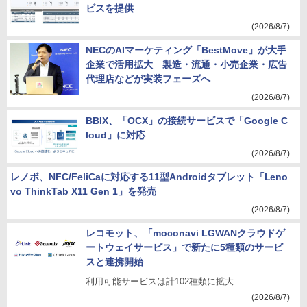
ビスを提供
(2026/8/7)
NECのAIマーケティング「BestMove」が大手
企業で活用拡大 製造・流通・小売企業・広告
代理店などが実装フェーズへ
(2026/8/7)
BBIX、「OCX」の接続サービスで「Google C
loud」に対応
(2026/8/7)
レノボ、NFC/FeliCaに対応する11型Androidタブレット「Leno
vo ThinkTab X11 Gen 1」を発売
(2026/8/7)
レコモット、「moconavi LGWANクラウドゲ
ートウェイサービス」で新たに5種類のサービ
スと連携開始
利用可能サービスは計102種類に拡大
(2026/8/7)