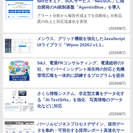
NRIセキュア、SOCサービス「NeoSOC」に独
自開発のAI統制基盤「AgenticBlue」を導入
アラート分析から報告作成までを自動化し分析品
質の向上と対応迅速化を実現
(2026/8/7)
メシウス、グリッド機能を強化したJavaScript
UIライブラリ「Wijmo 2026J v1.1」
(2026/8/7)
S&J、電通PRコンサルティング、電通総研の3
社、サイバーインシデント発生時の対応と危機
管理広報を一体的に訓練するプログラムを提供
(2026/8/7)
さくら情報システム、非定型文書をデータ化す
る「AI TextSifta」を強化 写真情報のデータ
化などに対応
(2026/8/7)
パーソルビジネスプロセスデザイン、採用デー
タを集約・可視化する採用レポート高速化サー