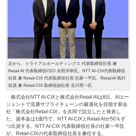
左から、トライアルホールティングス 代表取締役社長 兼
Retail AI 代表取締役CEO 永田洋幸氏、NTT AI-CIX代表取締役
社長 兼 Retail-CIX 代表取締役社長 社家一平氏、Retail AI 執行
役員 兼 Retail-CIX 取締役副社長 北川亮一氏
株式会社NTT AI-CIXと株式会社Retail AIは8日、AIエー
ジェントで流通サプライチェーンの最適化を目指す新会
社「株式会社Retail-CIX」を共同で設立したと発表し
た。資本金は1億円で、NTT AI-CIXとRetail AIが50％ず
つ出資する。NTT AI-CIX 代表取締役社長の社家一平氏
が、Retail-CIXの代表取締役社長を兼任する。