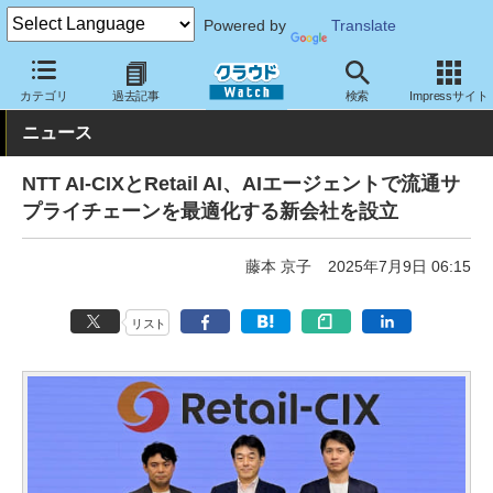
Powered by
Translate
クラウド Watch
トピック
事業戦略
国内
カテゴリ
過去記事
検索
Impressサイト
ニュース
NTT AI-CIXとRetail AI、AIエージェントで流通サ
プライチェーンを最適化する新会社を設立
藤本 京子
2025年7月9日 06:15
リスト