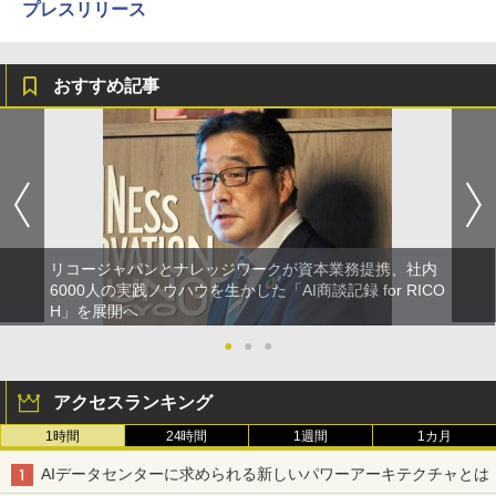
プレスリリース
おすすめ記事
リコージャパンとナレッジワークが資本業務提携、社内
6000人の実践ノウハウを生かした「AI商談記録 for RICO
H」を展開へ
●
●
●
アクセスランキング
1時間
24時間
1週間
1カ月
AIデータセンターに求められる新しいパワーアーキテクチャとは