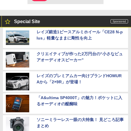
Special Site
レイズ鍛造1ピースアルミホイール「CE28 N-p
lus」軽量なままに剛性を向上
クリエイティブが作った2万円台の“小さなピュ
アオーディオスピーカー”
レイズのプレミアムカー向けブランドHOMUR
Aから「2×9R」が登場！
「A&ultima SP4000T」の魅力！ポケットに入
るオーディオの醍醐味
ソニーミラーレス一眼の大特集！ 見どころ記事
まとめ