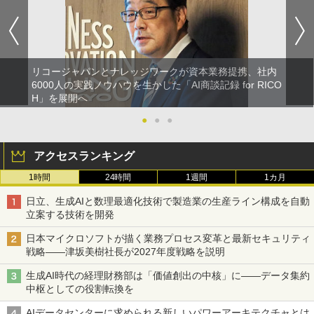
リコージャパンとナレッジワークが資本業務提携、社内
6000人の実践ノウハウを生かした「AI商談記録 for RICO
H」を展開へ
●
●
●
アクセスランキング
1時間
24時間
1週間
1カ月
日立、生成AIと数理最適化技術で製造業の生産ライン構成を自動
立案する技術を開発
日本マイクロソフトが描く業務プロセス変革と最新セキュリティ
戦略――津坂美樹社長が2027年度戦略を説明
生成AI時代の経理財務部は「価値創出の中核」に――データ集約
中枢としての役割転換を
AIデータセンターに求められる新しいパワーアーキテクチャとは