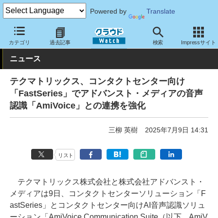
Powered by
Translate
クラウド Watch
サービス・ソフト
サービス
コミュニケーショ
カテゴリ
過去記事
検索
Impressサイト
ニュース
テクマトリックス、コンタクトセンター向け
「FastSeries」でアドバンスト・メディアの音声
認識「AmiVoice」との連携を強化
三柳 英樹
2025年7月9日 14:31
リスト
テクマトリックス株式会社と株式会社アドバンスト・
メディアは9日、コンタクトセンターソリューション「F
astSeries」とコンタクトセンター向けAI音声認識ソリュ
ーション「AmiVoice Communication Suite（以下、AmiV