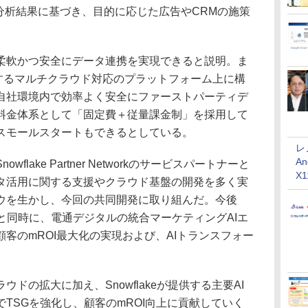
tion」は、分析結果に基づき、目的に応じた広告やCRMの施策
。
軟かつ安全にデータ連携を実現できると説明。ま
が提供するマルチクラウド対応のプラットフォーム上に構
自社環境内で効率よく安全にファーストパーティデ
料金体系として「固定費＋従量課金制」を採用して
スモールスタートもできるとしている。
レ
An
ake Partner Networkのサービスパートナーと
X
タ活用に関する支援やクラウド基盤の開発を多く実
ウを生かし、今回の共同開発に取り組んだ。今後
と同時に、電通デジタルの統合マーケティングAIエ
客のmROI最大化の実現および、AIトランスフォー
の拡大に加え、Snowflakeが提供する主要AI
TSGを強化し、顧客のmROI向上に貢献していく