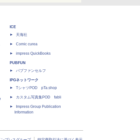
ICE
天海社
ス
Comic curea
impress QuickBooks
PUBFUN
パブファンセルフ
IPGネットワーク
TシャツPOD pTa.shop
カスタム写真集POD fabli
e
Impress Group Publication
Information
インプレスグループ
特定商取引法に基づく表示