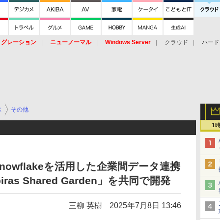
イグレーション
ニューノーマル
Windows Server
クラウド
ハード
トピック
ストレージ（HW）
オープンソース
SaaS
標的型
ント
ス
その他
1
owflakeを活用した企業間データ連携
as Shared Garden」を共同で開発
三柳 英樹
2025年7月8日 13:46