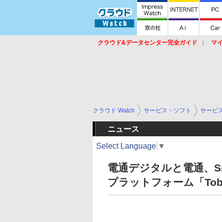
クラウド&データセンター完全ガイド
マ
サービス
セキュリティ
ネットワーク
スイッチ
ルータ
導入事例
イベ
クラウド Watch
サービス・ソフト
サービ
ニュース
Select Language
▼
電通デジタルと電通、Sn
プラットフォーム「Tobir