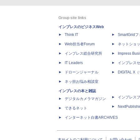
Group site links
インプレスのビジネスWeb
Think IT
SmartGri
Web担当者Forum
ネットショ
インプレス総合研究所
Impress Busi
IT Leaders
インプレス
ドローンジャーナル
DIGITAL
ネッ担お悩み相談室
インプレスの本と雑誌
インプレス
デジタルカメラマガジン
NextPublish
できるネット
インターネット白書ARCHIVES
本サイトのご利用について
お問い合わせ