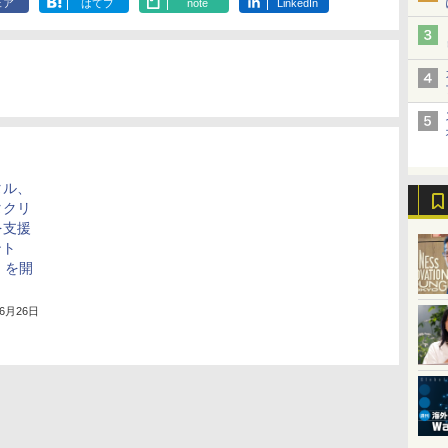
ェア
はてブ
note
LinkedIn
タル、
タクリ
を支援
ント
t」を開
年6月26日