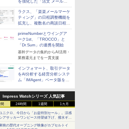
を強化した「活文 メール誤
送信防止アドインサービス」
ラクス、「楽楽メールマーケ
を提供
ティング」の日程調整機能を
拡充し、複数名の商談日程調
整を効率化
primeNumberとウイングア
ーク1st、「TROCCO」と
「Dr.Sum」の連携を開始
基幹データの集約からAI活用・
業務還元までを一貫支援
インフォマート、取引データ
をAI分析する経営分析システ
ム「IMAgent」ベータ版を提
供
Impress Watchシリーズ 人気記事
時間
24時間
1週間
1カ月
ユニクロ、今日から「お盆特別セール」。涼感
シアサッカーワンピース待望値下げ、撥水ギア
ショーツは1990円に
東映の歴代オープニング映像がカプセルトイ