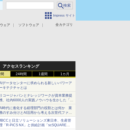
Impress サイト
全カテゴリ
ウェア
ソフトウェア
攻撃対策
マルウェア対策
アクセスランキング
時間
24時間
1週間
1カ月
AIデータセンターに求められる新しいパワーア
ーキテクチャとは
リコージャパンとナレッジワークが資本業務提
携、社内6000人の実践ノウハウを生かした「AI
商談記録 for RICOH」を展開へ
AI時代に進化する経理部門の役割とは何か 業
務のすみ分けとAI活用から考える次世代ファイ
ナンス戦略
JBCCと日立ソリューションズ東日本、生産管
理「R-PiCS NX」と供給計画「scSQUARE
ISP」の連携サービスを提供開始