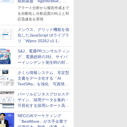
統制基盤「AgenticBlue」を
導入
アラート分析から報告作成まで
を自動化し分析品質の向上と対
応迅速化を実現
メシウス、グリッド機能を強
化したJavaScript UIライブラ
リ「Wijmo 2026J v1.1」
S&J、電通PRコンサルティン
グ、電通総研の3社、サイバ
ーインシデント発生時の対応
と危機管理広報を一体的に訓
さくら情報システム、非定型
練するプログラムを提供
文書をデータ化する「AI
TextSifta」を強化 写真情報
のデータ化などに対応
パーソルビジネスプロセスデ
ザイン、採用データを集約・
可視化する採用レポート高速
化サービスを提供
NECのAIマーケティング
「BestMove」が大手企業で