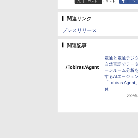
ポスト
リスト
シ
関連リンク
プレスリリース
関連記事
電通と電通デジ
自然言語でデー
ーンルーム分析
するAIエージェ
「Tobiras Agen
発
2026