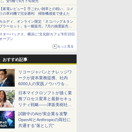
に。全5種で8月下旬発売
【家電レビュー】手ごわい雑草との戦い、コメ
リの草刈機で完全勝利 掃除機感覚で使えた
カルディ、オンライン限定「ネコバッグ＆タン
ブラーセット」を一般販売。7月の抽選販売の
当選無効分
スターバックス、横浜に“文化財カフェ”8月10日
オープン
もっと見る
おすすめ記事
リコージャパンとナレッジワ
ークが資本業務提携、社内
6000人の実践ノウハウを生
かした「AI商談記録 for
日本マイクロソフトが描く業
RICOH」を展開へ
務プロセス変革と最新セキュ
リティ戦略――津坂美樹社長
が2027年度戦略を説明
試験中のAIが実企業を攻撃
OpenAIとAnthropicの両社に
共通する“落とし穴”