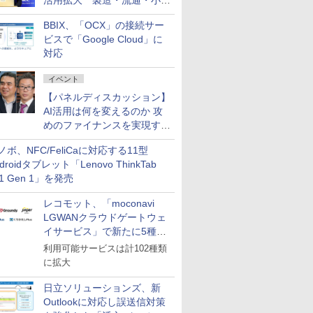
活用拡大 製造・流通・小売
企業・広告代理店などが実装
BBIX、「OCX」の接続サー
フェーズへ
ビスで「Google Cloud」に
対応
イベント
【パネルディスカッション】
AI活用は何を変えるのか 攻
めのファイナンスを実現する
業務設計とマインドセット変
ノボ、NFC/FeliCaに対応する11型
革
droidタブレット「Lenovo ThinkTab
11 Gen 1」を発売
レコモット、「moconavi
LGWANクラウドゲートウェ
イサービス」で新たに5種類
のサービスと連携開始
利用可能サービスは計102種類
に拡大
日立ソリューションズ、新
Outlookに対応し誤送信対策