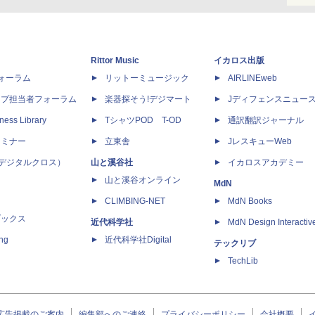
Rittor Music
イカロス出版
dフォーラム
リットーミュージック
AIRLINEweb
ップ担当者フォーラム
楽器探そう!デジマート
Jディフェンスニュー
ness Library
TシャツPOD T-OD
通訳翻訳ジャーナル
セミナー
立東舎
JレスキューWeb
 X（デジタルクロス）
山と溪谷社
イカロスアカデミー
山と溪谷オンライン
MdN
CLIMBING-NET
MdN Books
ブックス
近代科学社
MdN Design Interactiv
ing
近代科学社Digital
テックリブ
TechLib
広告掲載のご案内
編集部へのご連絡
プライバシーポリシー
会社概要