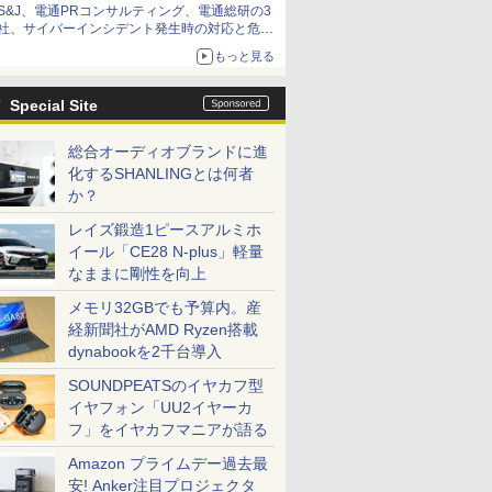
S&J、電通PRコンサルティング、電通総研の3
社、サイバーインシデント発生時の対応と危機
管理広報を一体的に訓練するプログラムを提供
もっと見る
Special Site
総合オーディオブランドに進
化するSHANLINGとは何者
か？
レイズ鍛造1ピースアルミホ
イール「CE28 N-plus」軽量
なままに剛性を向上
メモリ32GBでも予算内。産
経新聞社がAMD Ryzen搭載
dynabookを2千台導入
SOUNDPEATSのイヤカフ型
イヤフォン「UU2イヤーカ
フ」をイヤカフマニアが語る
Amazon プライムデー過去最
安! Anker注目プロジェクタ