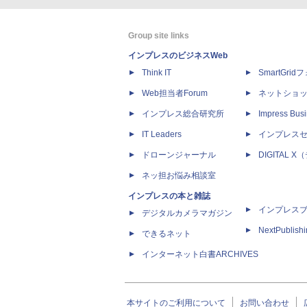
Group site links
インプレスのビジネスWeb
Think IT
SmartGri
Web担当者Forum
ネットショ
インプレス総合研究所
Impress Busi
IT Leaders
インプレス
ドローンジャーナル
DIGITAL
ネッ担お悩み相談室
インプレスの本と雑誌
インプレス
デジタルカメラマガジン
NextPublish
できるネット
インターネット白書ARCHIVES
本サイトのご利用について
お問い合わせ