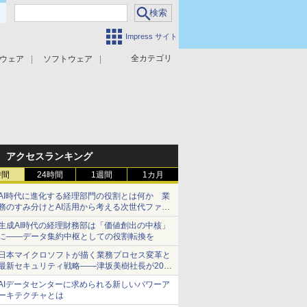
Impress サイト
全カテゴリ
ウェア
ソフトウェア
攻撃対策
マルウェア対策
アクセスランキング
時間
24時間
1週間
1カ月
AI時代に進化する経理部門の役割とは何か 業
務のすみ分けとAI活用から考える次世代ファイ
ナンス戦略
生成AI時代の経理財務部は「価値創出の中核」
に――データ集約中枢としての役割転換を
日本マイクロソフトが描く業務プロセス変革と
最新セキュリティ戦略――津坂美樹社長が2027
年度戦略を説明
AIデータセンターに求められる新しいパワーア
ーキテクチャとは