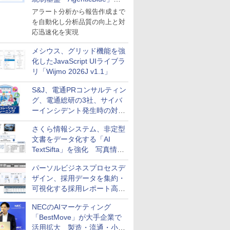
導入
アラート分析から報告作成まで
を自動化し分析品質の向上と対
応迅速化を実現
メシウス、グリッド機能を強
化したJavaScript UIライブラ
リ「Wijmo 2026J v1.1」
S&J、電通PRコンサルティン
グ、電通総研の3社、サイバ
ーインシデント発生時の対応
と危機管理広報を一体的に訓
さくら情報システム、非定型
練するプログラムを提供
文書をデータ化する「AI
TextSifta」を強化 写真情報
のデータ化などに対応
パーソルビジネスプロセスデ
ザイン、採用データを集約・
可視化する採用レポート高速
化サービスを提供
NECのAIマーケティング
「BestMove」が大手企業で
活用拡大 製造・流通・小売