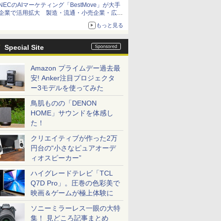
NECのAIマーケティング「BestMove」が大手
企業で活用拡大 製造・流通・小売企業・広告
代理店などが実装フェーズへ
もっと見る
Special Site
Amazon プライムデー過去最
安! Anker注目プロジェクタ
ー3モデルを使ってみた
鳥肌ものの「DENON
HOME」サウンドを体感し
た！
クリエイティブが作った2万
円台の“小さなピュアオーデ
ィオスピーカー”
ハイグレードテレビ「TCL
Q7D Pro」。圧巻の色彩美で
映画＆ゲームが極上体験に
ソニーミラーレス一眼の大特
集！ 見どころ記事まとめ