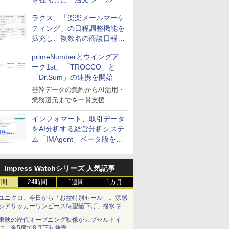
送信防止アドインサービス」
ラクス、「楽楽メールマーケ
を提供
ティング」の日程調整機能を
拡充し、複数名の商談日程調
整を効率化
primeNumberとウイングア
ーク1st、「TROCCO」と
「Dr.Sum」の連携を開始
基幹データの集約からAI活用・
業務還元までを一貫支援
インフォマート、取引データ
をAI分析する経営分析システ
ム「IMAgent」ベータ版を提
供
Impress Watchシリーズ 人気記事
時間
24時間
1週間
1カ月
ユニクロ、今日から「お盆特別セール」。涼感
シアサッカーワンピース待望値下げ、撥水ギア
ショーツは1990円に
東映の歴代オープニング映像がカプセルトイ
に。全5種で8月下旬発売