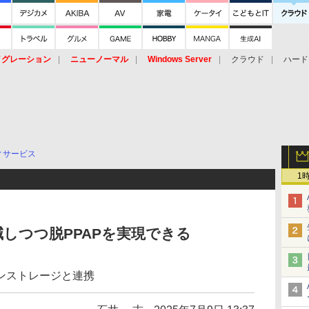
イグレーション
ニューノーマル
Windows Server
クラウド
ハード
トピック
ストレージ（HW）
オープンソース
SaaS
標的型
ント
ィサービス
1
減しつつ脱PPAPを実現できる
ラインストレージと連携