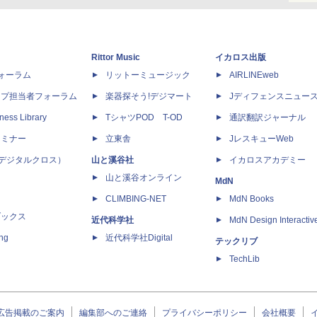
Rittor Music
イカロス出版
dフォーラム
リットーミュージック
AIRLINEweb
ップ担当者フォーラム
楽器探そう!デジマート
Jディフェンスニュー
ness Library
TシャツPOD T-OD
通訳翻訳ジャーナル
セミナー
立東舎
JレスキューWeb
 X（デジタルクロス）
山と溪谷社
イカロスアカデミー
山と溪谷オンライン
MdN
CLIMBING-NET
MdN Books
ブックス
近代科学社
MdN Design Interactiv
ing
近代科学社Digital
テックリブ
TechLib
広告掲載のご案内
編集部へのご連絡
プライバシーポリシー
会社概要