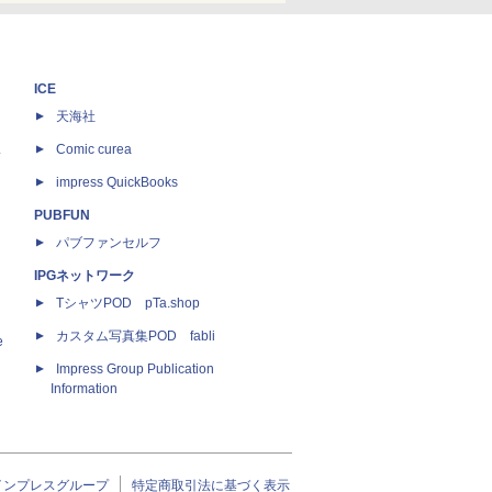
ICE
天海社
ス
Comic curea
impress QuickBooks
PUBFUN
パブファンセルフ
IPGネットワーク
TシャツPOD pTa.shop
カスタム写真集POD fabli
e
Impress Group Publication
Information
インプレスグループ
特定商取引法に基づく表示