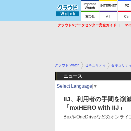
クラウド&データセンター完全ガイド
マ
サービス
セキュリティ
ネットワーク
スイッチ
ルータ
導入事例
イベ
クラウド Watch
セキュリティ
セキュリテ
ニュース
Select Language
▼
IIJ、利用者の手間を削
「mxHERO with IIJ」
BoxやOneDriveなどのオン