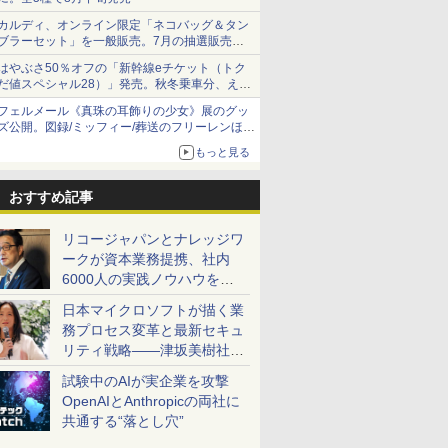
カルディ、オンライン限定「ネコバッグ＆タン
ブラーセット」を一般販売。7月の抽選販売の
当選無効分
はやぶさ50％オフの「新幹線eチケット（トク
だ値スペシャル28）」発売。秋冬乗車分、えき
ねっと限定
フェルメール《真珠の耳飾りの少女》展のグッ
ズ公開。図録/ミッフィー/葬送のフリーレンほ
か、注目ブランドコラボが実現
もっと見る
おすすめ記事
リコージャパンとナレッジワ
ークが資本業務提携、社内
6000人の実践ノウハウを生
かした「AI商談記録 for
日本マイクロソフトが描く業
RICOH」を展開へ
務プロセス変革と最新セキュ
リティ戦略――津坂美樹社長
が2027年度戦略を説明
試験中のAIが実企業を攻撃
OpenAIとAnthropicの両社に
共通する“落とし穴”