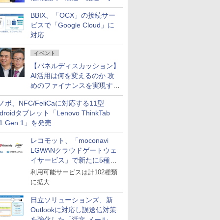
企業・広告代理店などが実装
BBIX、「OCX」の接続サー
フェーズへ
ビスで「Google Cloud」に
対応
イベント
【パネルディスカッション】
AI活用は何を変えるのか 攻
めのファイナンスを実現する
業務設計とマインドセット変
ノボ、NFC/FeliCaに対応する11型
革
droidタブレット「Lenovo ThinkTab
11 Gen 1」を発売
レコモット、「moconavi
LGWANクラウドゲートウェ
イサービス」で新たに5種類
のサービスと連携開始
利用可能サービスは計102種類
に拡大
日立ソリューションズ、新
Outlookに対応し誤送信対策
を強化した「活文 メール誤