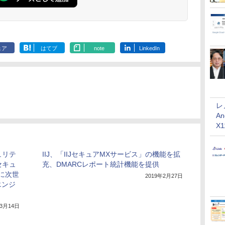
ェア
はてブ
note
LinkedIn
レ
An
X
ュリテ
IIJ、「IIJセキュアMXサービス」の機能を拡
セキュ
充、DMARCレポート統計機能を提供
に次世
2019年2月27日
エンジ
年3月14日