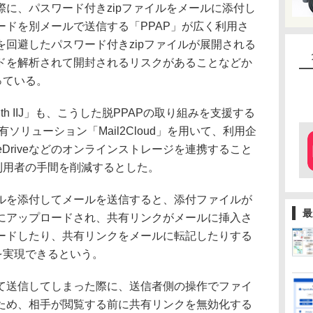
に、パスワード付きzipファイルをメールに添付し
ードを別メールで送信する「PPAP」が広く利用さ
回避したパスワード付きzipファイルが展開される
ドを解析されて開封されるリスクがあることなどか
っている。
th IIJ」も、こうした脱PPAPの取り組みを支援する
有ソリューション「Mail2Cloud」を用いて、利用企
eDriveなどのオンラインストレージを連携すること
利用者の手間を削減するとした。
を添付してメールを送信すると、添付ファイルが
最
にアップロードされ、共有リンクがメールに挿入さ
ードしたり、共有リンクをメールに転記したりする
を実現できるという。
送信してしまった際に、送信者側の操作でファイ
ため、相手が閲覧する前に共有リンクを無効化する