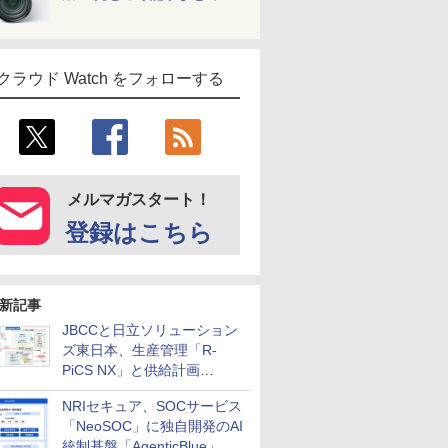
クラウド Watch をフォローする
メルマガスタート！
登録はこちら
新記事
JBCCと日立ソリューション
ズ東日本、生産管理「R-
PiCS NX」と供給計画
「scSQUARE ISP」の連携サ
NRIセキュア、SOCサービス
ービスを提供開始
「NeoSOC」に独自開発のAI
統制基盤「AgenticBlue」を