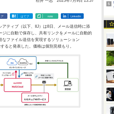
石井 一志
2025年7月9日 13:37
ェア
はてブ
note
LinkedIn
ティブ（以下、IIJ）は8日、メール送信時に添
ージに自動で保存し、共有リンクをメールに自動的
軽なファイル送信を実現するソリューション
を提供開始すると発表した。価格は個別見積もり。