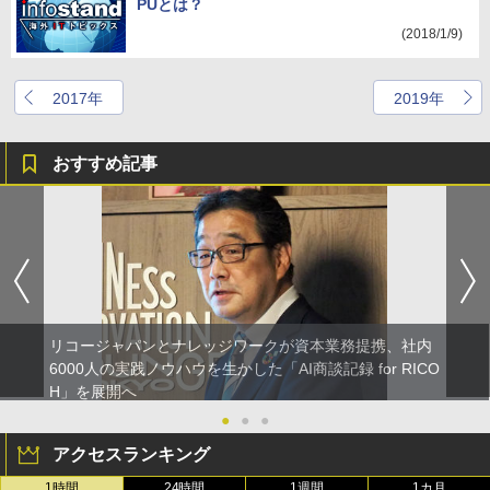
PUとは？
(2018/1/9)
2017年
2019年
おすすめ記事
リコージャパンとナレッジワークが資本業務提携、社内
6000人の実践ノウハウを生かした「AI商談記録 for RICO
H」を展開へ
●
●
●
アクセスランキング
1時間
24時間
1週間
1カ月