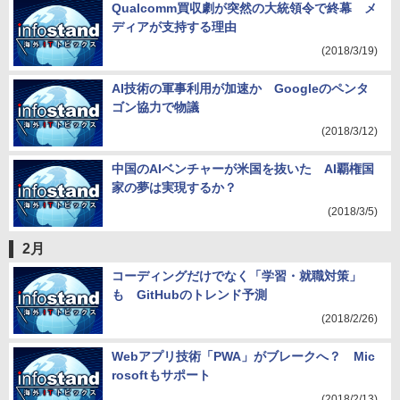
Qualcomm買収劇が突然の大統領令で終幕 メ
ディアが支持する理由
(2018/3/19)
AI技術の軍事利用が加速か Googleのペンタ
ゴン協力で物議
(2018/3/12)
中国のAIベンチャーが米国を抜いた AI覇権国
家の夢は実現するか？
(2018/3/5)
2月
コーディングだけでなく「学習・就職対策」
も GitHubのトレンド予測
(2018/2/26)
Webアプリ技術「PWA」がブレークへ？ Mic
rosoftもサポート
(2018/2/13)