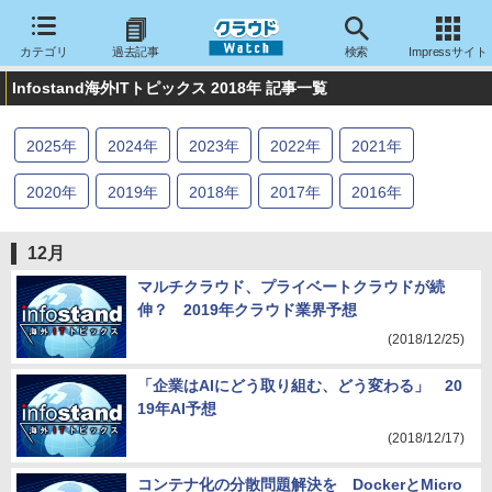
カテゴリ
過去記事
検索
Impressサイト
Infostand海外ITトピックス 2018年 記事一覧
2025
年
2024
年
2023
年
2022
年
2021
年
2020
年
2019
年
2018
年
2017
年
2016
年
2015
年
2014
年
2013
年
2012
年
2011
年
12月
2010
年
2009
年
2008
年
2007
年
2006
年
マルチクラウド、プライベートクラウドが続
伸？ 2019年クラウド業界予想
2005
年
(2018/12/25)
「企業はAIにどう取り組む、どう変わる」 20
19年AI予想
(2018/12/17)
コンテナ化の分散問題解決を DockerとMicro