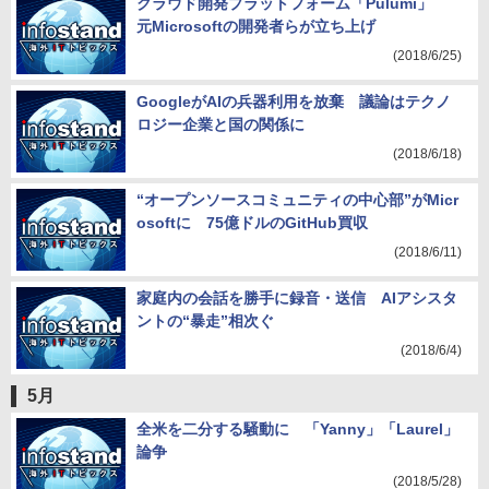
クラウド開発プラットフォーム「Pulumi」
元Microsoftの開発者らが立ち上げ
(2018/6/25)
GoogleがAIの兵器利用を放棄 議論はテクノ
ロジー企業と国の関係に
(2018/6/18)
“オープンソースコミュニティの中心部”がMicr
osoftに 75億ドルのGitHub買収
(2018/6/11)
家庭内の会話を勝手に録音・送信 AIアシスタ
ントの“暴走”相次ぐ
(2018/6/4)
5月
全米を二分する騒動に 「Yanny」「Laurel」
論争
(2018/5/28)