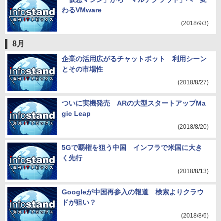
わるVMware
(2018/9/3)
8月
企業の活用広がるチャットボット 利用シーン
とその市場性
(2018/8/27)
ついに実機発売 ARの大型スタートアップMa
gic Leap
(2018/8/20)
5Gで覇権を狙う中国 インフラで米国に大き
く先行
(2018/8/13)
Googleが中国再参入の報道 検索よりクラウ
ドが狙い？
(2018/8/6)