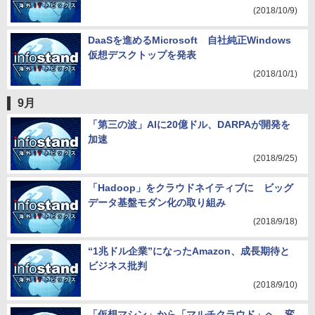
(2018/10/9)
DaaSを進めるMicrosoft 自社純正Windows
仮想デスクトップを発表
(2018/10/1)
9月
「第三の波」AIに20億ドル、DARPAが開発を
加速
(2018/9/25)
「Hadoop」をクラウドネイティブに ビッグ
データ基盤モダン化の取り組み
(2018/9/18)
“1兆ドル企業”になったAmazon、成長期待と
ビジネス批判
(2018/9/10)
「仮想マシン」から「マルチクラウド」へ 変