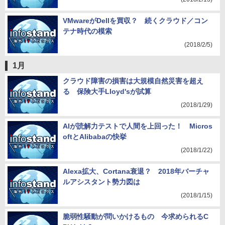
VMwareがDellを買収？ 続くクラウド／コン
テナ時代の模索
(2018/2/5)
1月
クラウド障害の損害は大規模自然災害を超え
る 保険大手Lloyd'sが試算
(2018/1/29)
AIが読解力テストで人間を上回った！ Micros
oftとAlibabaの快挙
(2018/1/22)
Alexa拡大、Cortana衰退？ 2018年バーチャ
ルアシスタント勢力図は
(2018/1/15)
脆弱性騒動が問いかけるもの 今求められるC