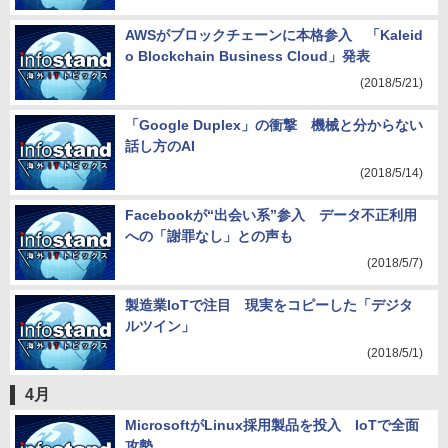
AWSがブロックチェーンに本格参入 「Kaleid
o Blockchain Business Cloud」発表
(2018/5/21)
「Google Duplex」の衝撃 機械と分からない
話し方のAI
(2018/5/14)
Facebookが“出会い系”参入 データ不正利用
への「謝罪なし」との声も
(2018/5/7)
製造業IoTで注目 現実をコピーした「デジタ
ルツイン」
(2018/5/1)
4月
MicrosoftがLinux採用製品を投入 IoTで全面
攻勢