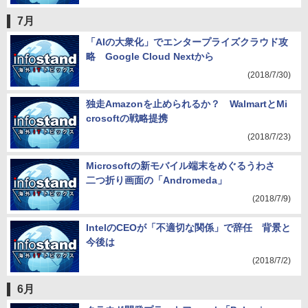
7月
「AIの大衆化」でエンタープライズクラウド攻
略 Google Cloud Nextから
(2018/7/30)
独走Amazonを止められるか？ WalmartとMi
crosoftの戦略提携
(2018/7/23)
Microsoftの新モバイル端末をめぐるうわさ
二つ折り画面の「Andromeda」
(2018/7/9)
IntelのCEOが「不適切な関係」で辞任 背景と
今後は
(2018/7/2)
6月