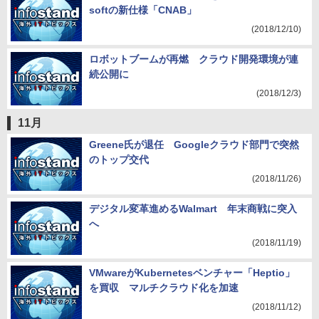
softの新仕様「CNAB」
(2018/12/10)
ロボットブームが再燃 クラウド開発環境が連
続公開に
(2018/12/3)
11月
Greene氏が退任 Googleクラウド部門で突然
のトップ交代
(2018/11/26)
デジタル変革進めるWalmart 年末商戦に突入
へ
(2018/11/19)
VMwareがKubernetesベンチャー「Heptio」
を買収 マルチクラウド化を加速
(2018/11/12)