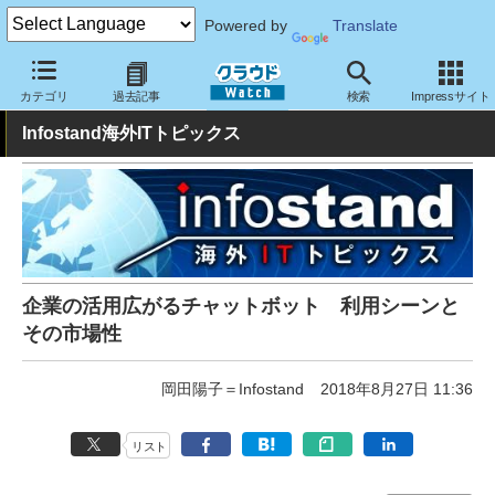
Powered by
Translate
クラウド Watch
トピック
業界動向
カテゴリ
過去記事
検索
Impressサイト
Infostand海外ITトピックス
企業の活用広がるチャットボット 利用シーンと
その市場性
岡田陽子＝Infostand
2018年8月27日 11:36
リスト