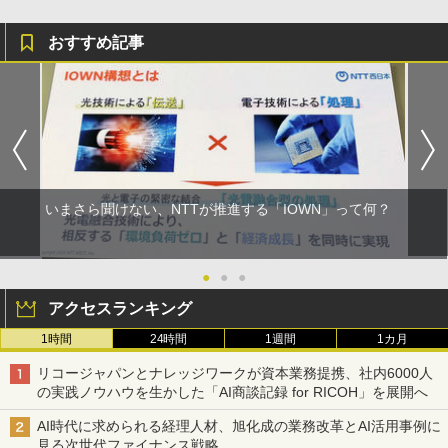
おすすめ記事
いまさら聞けない、NTTが推進する「IOWN」って何？
●
●
●
アクセスランキング
1時間
24時間
1週間
1カ月
リコージャパンとナレッジワークが資本業務提携、社内6000人
の実践ノウハウを生かした「AI商談記録 for RICOH」を展開へ
AI時代に求められる経理人材、旭化成の業務改革とAI活用事例に
見る次世代ファイナンス戦略