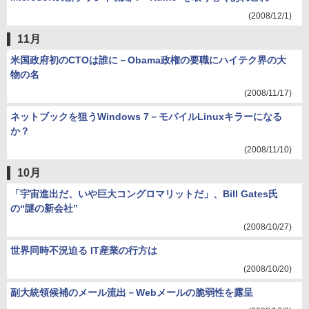
(2008/12/1)
11月
米国政府初のCTOは誰に－Obama政権の要職にハイテク界の大
物の名
(2008/11/17)
ネットブックを狙うWindows 7－モバイルLinuxキラーになる
か？
(2008/11/10)
10月
「宇宙進出だ、いや巨大コングロマリットだ」、Bill Gates氏
の“謎の新会社”
(2008/10/27)
世界同時不況迫る IT産業の行方は
(2008/10/20)
副大統領候補のメール流出－Webメールの脆弱性を露呈