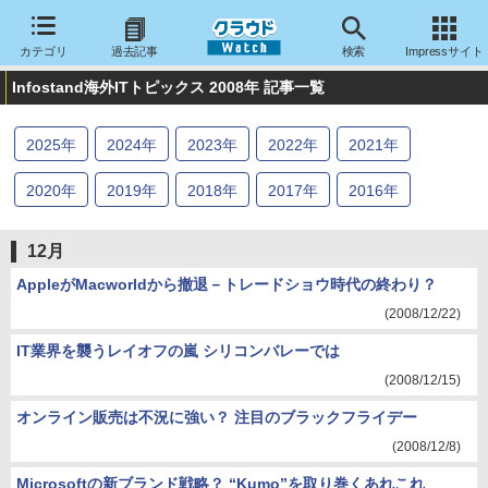
カテゴリ
過去記事
検索
Impressサイト
Infostand海外ITトピックス 2008年 記事一覧
2025
年
2024
年
2023
年
2022
年
2021
年
2020
年
2019
年
2018
年
2017
年
2016
年
2015
年
2014
年
2013
年
2012
年
2011
年
12月
2010
年
2009
年
2008
年
2007
年
2006
年
AppleがMacworldから撤退－トレードショウ時代の終わり？
(2008/12/22)
2005
年
IT業界を襲うレイオフの嵐 シリコンバレーでは
(2008/12/15)
オンライン販売は不況に強い？ 注目のブラックフライデー
(2008/12/8)
Microsoftの新ブランド戦略？ “Kumo”を取り巻くあれこれ