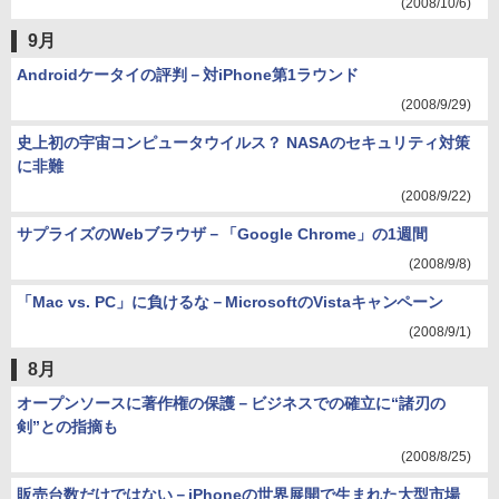
(2008/10/6)
9月
Androidケータイの評判－対iPhone第1ラウンド
(2008/9/29)
史上初の宇宙コンピュータウイルス？ NASAのセキュリティ対策
に非難
(2008/9/22)
サプライズのWebブラウザ－「Google Chrome」の1週間
(2008/9/8)
「Mac vs. PC」に負けるな－MicrosoftのVistaキャンペーン
(2008/9/1)
8月
オープンソースに著作権の保護－ビジネスでの確立に“諸刃の
剣”との指摘も
(2008/8/25)
販売台数だけではない－iPhoneの世界展開で生まれた大型市場