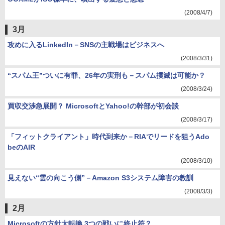
(2008/4/7)
3月
攻めに入るLinkedIn－SNSの主戦場はビジネスへ
(2008/3/31)
“スパム王”ついに有罪、26年の実刑も－スパム撲滅は可能か？
(2008/3/24)
買収交渉急展開？ MicrosoftとYahoo!の幹部が初会談
(2008/3/17)
「フィットクライアント」時代到来か－RIAでリードを狙うAdo
beのAIR
(2008/3/10)
見えない“雲の向こう側”－Amazon S3システム障害の教訓
(2008/3/3)
2月
Microsoftの方針大転換 3つの戦いに終止符？