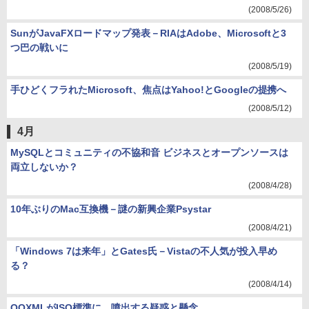
(2008/5/26)
SunがJavaFXロードマップ発表－RIAはAdobe、Microsoftと3
つ巴の戦いに
(2008/5/19)
手ひどくフラれたMicrosoft、焦点はYahoo!とGoogleの提携へ
(2008/5/12)
4月
MySQLとコミュニティの不協和音 ビジネスとオープンソースは
両立しないか？
(2008/4/28)
10年ぶりのMac互換機－謎の新興企業Psystar
(2008/4/21)
「Windows 7は来年」とGates氏－Vistaの不人気が投入早め
る？
(2008/4/14)
OOXMLがISO標準に、噴出する疑惑と懸念