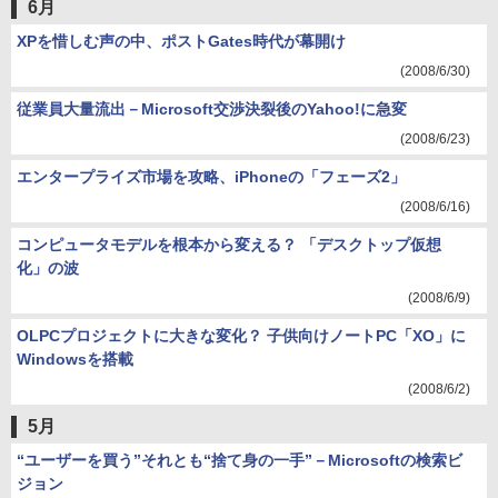
6月
XPを惜しむ声の中、ポストGates時代が幕開け
(2008/6/30)
従業員大量流出－Microsoft交渉決裂後のYahoo!に急変
(2008/6/23)
エンタープライズ市場を攻略、iPhoneの「フェーズ2」
(2008/6/16)
コンピュータモデルを根本から変える？ 「デスクトップ仮想
化」の波
(2008/6/9)
OLPCプロジェクトに大きな変化？ 子供向けノートPC「XO」に
Windowsを搭載
(2008/6/2)
5月
“ユーザーを買う”それとも“捨て身の一手”－Microsoftの検索ビ
ジョン