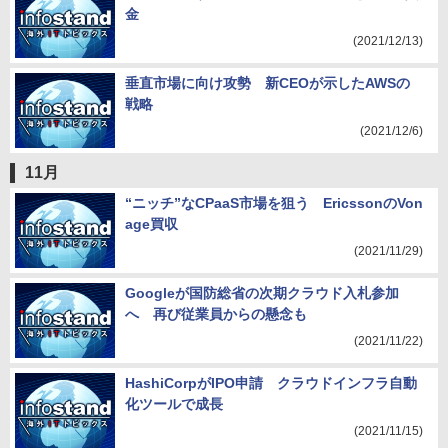
金
(2021/12/13)
垂直市場に向け攻勢 新CEOが示したAWSの
戦略
(2021/12/6)
11月
“ニッチ”なCPaaS市場を狙う EricssonのVon
age買収
(2021/11/29)
Googleが国防総省の次期クラウド入札参加
へ 再び従業員からの懸念も
(2021/11/22)
HashiCorpがIPO申請 クラウドインフラ自動
化ツールで成長
(2021/11/15)