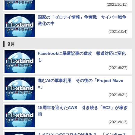
(2021/10/11)
国家の「ゼロデイ情報」争奪戦 サイバー戦争
激化の中
(2021/10/4)
9月
Facebookに暴露記事の猛攻 報道対応に変化
も
(2021/9/27)
進むAIの軍事利用 その後の「Project Mave
n」
(2021/9/21)
15周年を迎えたAWS 引き続き「EC2」が稼ぎ
頭
(2021/9/13)
もうひとつの“コロナ”が迫る？ 「インターネ