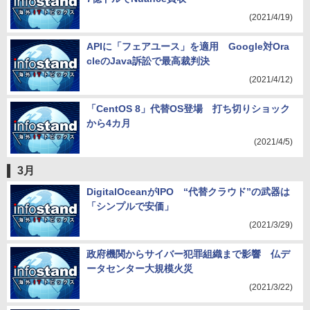
(2021/4/19)
APIに「フェアユース」を適用 Google対Ora
cleのJava訴訟で最高裁判決
(2021/4/12)
「CentOS 8」代替OS登場 打ち切りショック
から4カ月
(2021/4/5)
3月
DigitalOceanがIPO “代替クラウド”の武器は
「シンプルで安価」
(2021/3/29)
政府機関からサイバー犯罪組織まで影響 仏デ
ータセンター大規模火災
(2021/3/22)