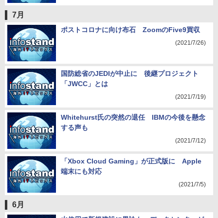
7月
ポストコロナに向け布石 ZoomのFive9買収
(2021/7/26)
国防総省のJEDIが中止に 後継プロジェクト
「JWCC」とは
(2021/7/19)
Whitehurst氏の突然の退任 IBMの今後を懸念
する声も
(2021/7/12)
「Xbox Cloud Gaming」が正式版に Apple
端末にも対応
(2021/7/5)
6月