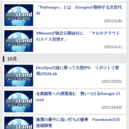
「Pathways」とは Googleが期待する次世代
AI
(2021/11/8)
VMwareが独立公開会社に 「マルチクラウド
のスイス目指す」
(2021/11/1)
10月
DevOpsの波に乗って大型IPO リポジトリ管
理のGitLab
(2021/10/25)
企業顧客への浸透進む 勢いつけるGoogle Cl
oud
(2021/10/18)
激震の最中に追い打ちの惨事 Facebookの大
規模障害