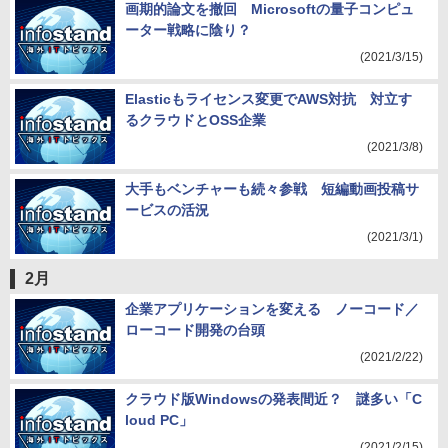
画期的論文を撤回 Microsoftの量子コンピュ
ーター戦略に陰り？
(2021/3/15)
Elasticもライセンス変更でAWS対抗 対立す
るクラウドとOSS企業
(2021/3/8)
大手もベンチャーも続々参戦 短編動画投稿サ
ービスの活況
(2021/3/1)
2月
企業アプリケーションを変える ノーコード／
ローコード開発の台頭
(2021/2/22)
クラウド版Windowsの発表間近？ 謎多い「C
loud PC」
(2021/2/15)