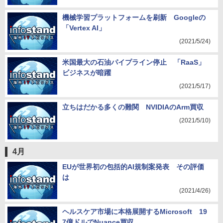
機械学習プラットフォームを刷新 Googleの
「Vertex AI」
(2021/5/24)
米国最大の石油パイプライン停止 「RaaS」
ビジネスが暗躍
(2021/5/17)
立ちはだかる多くの難関 NVIDIAのArm買収
(2021/5/10)
4月
EUが世界初の包括的AI規制案発表 その評価
は
(2021/4/26)
ヘルスケア市場に本格展開するMicrosoft 19
7億ドルでNuance買収