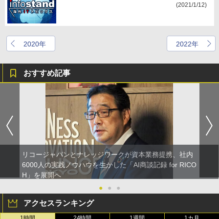
(2021/1/12)
2020年
2022年
おすすめ記事
リコージャパンとナレッジワークが資本業務提携、社内
6000人の実践ノウハウを生かした「AI商談記録 for RICO
H」を展開へ
●
●
●
アクセスランキング
1時間
24時間
1週間
1カ月