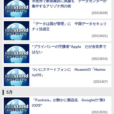
水使用で新規建設に異論も データセンターが
集中するアリゾナ州の街
(2021/6/28)
「データは国が管理」に 中国データセキュリ
ティ法成立
(2021/6/21)
“プライバシーの守護者”Apple だが全世界で
はない
(2021/6/14)
ついにスマートフォンに Huaweiの「Harmo
nyOS」
(2021/6/7)
5月
「Fuchsia」が静かに製品化 Googleの“第3
のOS”
(2021/5/31)