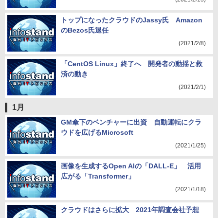
トップになったクラウドのJassy氏 Amazon
のBezos氏退任
(2021/2/8)
「CentOS Linux」終了へ 開発者の動揺と救
済の動き
(2021/2/1)
1月
GM傘下のベンチャーに出資 自動運転にクラ
ウドを広げるMicrosoft
(2021/1/25)
画像を生成するOpen AIの「DALL-E」 活用
広がる「Transformer」
(2021/1/18)
クラウドはさらに拡大 2021年調査会社予想