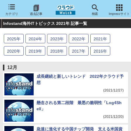
カテゴリ
過去記事
検索
Impressサイト
Infostand海外ITトピックス 2021年 記事一覧
2025
年
2024
年
2023
年
2022
年
2021
年
2020
年
2019
年
2018
年
2017
年
2016
年
2015
年
2014
年
2013
年
2012
年
2011
年
12月
2010
年
2009
年
2008
年
2007
年
2006
年
成長継続と新しいトレンド 2022年クラウド予
想
2005
年
(2021/12/27)
懸念される第二段階 最悪の脆弱性「Log4Sh
ell」
(2021/12/20)
急速に進化する中国チップ開発 支える米国資