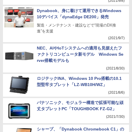
(2021/9/8)
Dynabook、身に着けて運用できるWindows
10デバイス「dynaEdge DE200」発売
製造・メンテナンス・建設などで“現場のDX推
進”を支援
(2021/9/7)
NEC、AIやIoTシステムへの適用も見据えたフ
ァクトリコンピュータ新モデル Windows Se
rver搭載モデルも
(2021/8/30)
ロジテックINA、Windows 10 Pro搭載の10.1
型堅牢タブレット「LZ-WB10H/WZ」
(2021/8/6)
パナソニック、モジュラー構造で拡張可能な頑
丈タブレットPC「TOUGHBOOK FZ-G2」
(2021/7/30)
シャープ、「Dynabook Chromebook C1」の