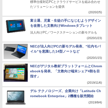
標準仕様対応PCとクラウドサービスを組み合わせ
たソリューションを提供
(2020/2/5)
富士通、児童・生徒の手になじむようデザイン
を改善した文教向けWindowsタブレット
法人向けPC／ワークステーションの新モデルも
(2020/1/23)
NECが法人向けPCの新モデル発表、“社内モバ
イル”を意識した14型ノートなど
(2020/1/15)
NECがデジタル教材プラットフォームとChrom
ebookを発表、「文教向け端末シェア4割を目
指す」
(2019/11/6)
デル テクノロジーズ、企業向け「Latitude Ch
romebook Enterprise」2機種を販売開始
(2019/9/4)