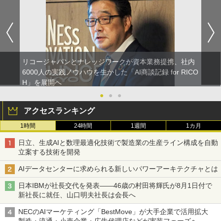
リコージャパンとナレッジワークが資本業務提携、社内
6000人の実践ノウハウを生かした「AI商談記録 for RICO
H」を展開へ
●
●
●
アクセスランキング
1時間
24時間
1週間
1カ月
日立、生成AIと数理最適化技術で製造業の生産ライン構成を自動
立案する技術を開発
AIデータセンターに求められる新しいパワーアーキテクチャとは
日本IBMが社長交代を発表――46歳の村田将輝氏が8月1日付で
新社長に就任、山口明夫社長は会長へ
NECのAIマーケティング「BestMove」が大手企業で活用拡大