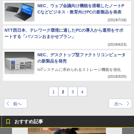
NEC、ウェブ会議向け機能を搭載したノートP
Cなどビジネス・教育向けPCの新製品を発表
(2019/7/18)
NTT西日本、テレワーク環境に適したPCの導入から運用をサポ
ートする「パソコンおまかせプラン」
(2019/4/23)
NEC、デスクトップ型ファクトリコンピュータ
の新製品を発売
IoTシステムに求められるストレージ機能を強化
(2019/3/25)
1
2
3
4
前へ
次へ
おすすめ記事