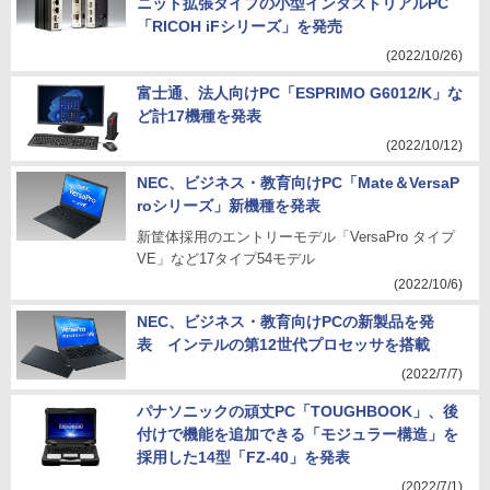
ニット拡張タイプの小型インダストリアルPC
「RICOH iFシリーズ」を発売
(2022/10/26)
富士通、法人向けPC「ESPRIMO G6012/K」な
ど計17機種を発表
(2022/10/12)
NEC、ビジネス・教育向けPC「Mate＆VersaP
roシリーズ」新機種を発表
新筐体採用のエントリーモデル「VersaPro タイプ
VE」など17タイプ54モデル
(2022/10/6)
NEC、ビジネス・教育向けPCの新製品を発
表 インテルの第12世代プロセッサを搭載
(2022/7/7)
パナソニックの頑丈PC「TOUGHBOOK」、後
付けで機能を追加できる「モジュラー構造」を
採用した14型「FZ-40」を発表
(2022/7/1)