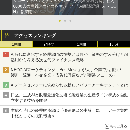
リコージャパンとナレッジワークが資本業務提携、社内
6000人の実践ノウハウを生かした「AI商談記録 for RICO
H」を展開へ
●
●
●
アクセスランキング
1時間
24時間
1週間
1カ月
AI時代に進化する経理部門の役割とは何か 業務のすみ分けとAI
活用から考える次世代ファイナンス戦略
NECのAIマーケティング「BestMove」が大手企業で活用拡大
製造・流通・小売企業・広告代理店などが実装フェーズへ
AIデータセンターに求められる新しいパワーアーキテクチャとは
日立、生成AIと数理最適化技術で製造業の生産ライン構成を自動
立案する技術を開発
生成AI時代の経理財務部は「価値創出の中核」に――データ集約
中枢としての役割転換を
もっと見る