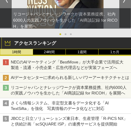
リコージャパンとナレッジワークが資本業務提携、社内
6000人の実践ノウハウを生かした「AI商談記録 for RICO
H」を展開へ
●
●
●
アクセスランキング
1時間
24時間
1週間
1カ月
NECのAIマーケティング「BestMove」が大手企業で活用拡大
製造・流通・小売企業・広告代理店などが実装フェーズへ
AIデータセンターに求められる新しいパワーアーキテクチャとは
リコージャパンとナレッジワークが資本業務提携、社内6000人
の実践ノウハウを生かした「AI商談記録 for RICOH」を展開へ
さくら情報システム、非定型文書をデータ化する「AI
TextSifta」を強化 写真情報のデータ化などに対応
JBCCと日立ソリューションズ東日本、生産管理「R-PiCS NX」
と供給計画「scSQUARE ISP」の連携サービスを提供開始