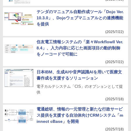
テンダのマニュアル自動作成ツール「Dojo Ver.
10.3.0」、Dojoウェブマニュアルとの連携機能
を提供
(2025/7/22)
住友電工情報システムの「楽々WorkflowII Ver.
8.4」、入力内容に応じた画面項目の動的制御
をノーコードで可能に
(2025/7/22)
日本IBM、生成AIや音声認識AIを用いて医療文
書作成を支援するソリューション
電子カルテシステム「CIS」のオプションとして提
供
(2025/7/18)
電通総研、情報の一元管理と新たな行政サービ
ス提供を支援する自治体向けCRMシステム「m
innect cBase」を開発
(2025/7/18)