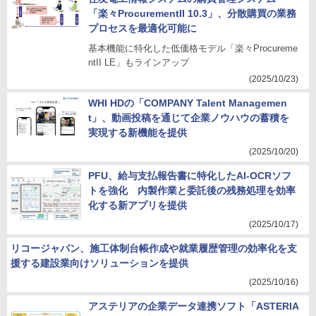
「楽々ProcurementII 10.3」、分散購買の業務
プロセスを最適化可能に
基本機能に特化した低価格モデル「楽々Procureme
ntII LE」もラインアップ
(2025/10/23)
WHI HDの「COMPANY Talent Managemen
t」、動画投稿を通じて企業ノウハウの蓄積を
実現する新機能を提供
(2025/10/20)
PFU、給与支払報告書に特化したAI-OCRソフ
トを強化 内製作業と委託後の残務処理を効率
化する新アプリを提供
(2025/10/17)
リコージャパン、施工体制台帳作成や就業履歴管理の効率化を支
援する建設業向けソリューションを提供
(2025/10/16)
アステリアの企業データ連携ソフト「ASTERIA