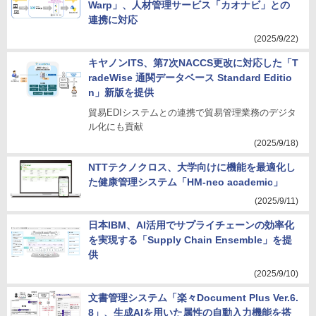
Warp」、人材管理サービス「カオナビ」との
連携に対応
(2025/9/22)
キヤノンITS、第7次NACCS更改に対応した「T
radeWise 通関データベース Standard Editio
n」新版を提供
貿易EDIシステムとの連携で貿易管理業務のデジタ
ル化にも貢献
(2025/9/18)
NTTテクノクロス、大学向けに機能を最適化し
た健康管理システム「HM-neo academic」
(2025/9/11)
日本IBM、AI活用でサプライチェーンの効率化
を実現する「Supply Chain Ensemble」を提
供
(2025/9/10)
文書管理システム「楽々Document Plus Ver.6.
8」、生成AIを用いた属性の自動入力機能を搭