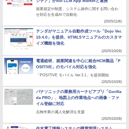
シテア」がAlli LLM App Marketと連携
就業規定や制度、システム操作に関する問い合わ
せ対応を生成AIで自動化
(2025/11/6)
テンダがマニュアル自動作成ツール「Dojo Ver.
10.4.0」を提供、HTML5マニュアルのカスタマ
イズ機能を強化
(2025/10/29)
電通総研、就業関連を中心に統合HCM製品「P
OSITIVE」のモバイル対応を強化
「POSITIVE モバイル Ver.3.1」を提供開始
(2025/10/28)
パナソニックの業務用カーナビアプリ「Gorilla
da PRO」、地図上の作業地点への画像・ファ
イル登録に対応
点検作業の属人化解消を支援
(2025/10/28)
住友電工情報システムの購買管理システム