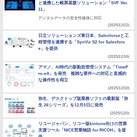
と連携した帳票基盤ソリューション「SVF Ver.
11」
デジタルデータの安全性確保に対応
(2025/12/22)
日立ソリューションズ東日本、Salesforceと工
程管理を連携する「SynViz S2 for Salesforc
e」を提供
(2025/12/16)
アマノ、AI時代の新勤怠管理システム「TimeP
ro-eX」を発売 複雑な要件への対応と直感的
な操作性を両立
(2025/12/10)
弥生、デスクトップ版業務ソフトの最新版「弥
生 26シリーズ」を12月5日に発売
(2025/12/2)
リコージャパン、リコー版kintone向けの営業
支援ツール「NICE営業物語 for RICOH」を提
供