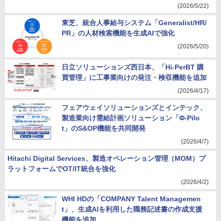
(2026/5/22)
東芝、統合人事給与システム「Generalist/HR/
PR」の人材検索機能を生成AIで強化
(2026/5/20)
日立ソリューションズ西日本、「Hi-PerBT 購
買管理」に工事業向けの発注・検収機能を追加
(2026/4/17)
フェアウェイソリューションズとインテック、
製造業向け需給計画ソリューション「Φ-Pilo
t」のS&OP機能を共同開発
(2026/4/7)
Hitachi Digital Services、製造オペレーション管理（MOM）プ
ラットフォームでOT/IT統合を強化
(2026/4/2)
WHI HDの「COMPANY Talent Managemen
t」、生成AIを利用した職務記述書の作成支援
機能を追加