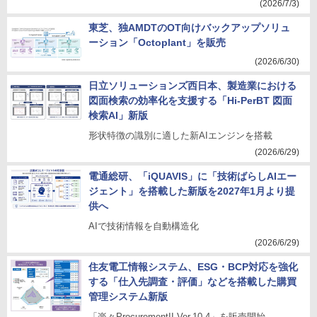
(2026/7/3)
東芝、独AMDTのOT向けバックアップソリュ
ーション「Octoplant」を販売
(2026/6/30)
日立ソリューションズ西日本、製造業における
図面検索の効率化を支援する「Hi-PerBT 図面
検索AI」新版
形状特徴の識別に適した新AIエンジンを搭載
(2026/6/29)
電通総研、「iQUAVIS」に「技術ばらしAIエー
ジェント」を搭載した新版を2027年1月より提
供へ
AIで技術情報を自動構造化
(2026/6/29)
住友電工情報システム、ESG・BCP対応を強化
する「仕入先調査・評価」などを搭載した購買
管理システム新版
「楽々ProcurementII Ver.10.4」を販売開始