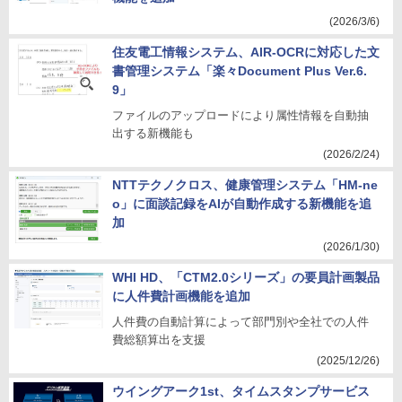
(2026/3/6)
住友電工情報システム、AIR-OCRに対応した文
書管理システム「楽々Document Plus Ver.6.
9」
ファイルのアップロードにより属性情報を自動抽
出する新機能も
(2026/2/24)
NTTテクノクロス、健康管理システム「HM-ne
o」に面談記録をAIが自動作成する新機能を追
加
(2026/1/30)
WHI HD、「CTM2.0シリーズ」の要員計画製品
に人件費計画機能を追加
人件費の自動計算によって部門別や全社での人件
費総額算出を支援
(2025/12/26)
ウイングアーク1st、タイムスタンプサービス