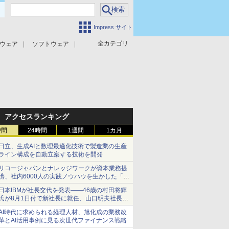
Impress サイト
全カテゴリ
ウェア
ソフトウェア
攻撃対策
マルウェア対策
アクセスランキング
時間
24時間
1週間
1カ月
日立、生成AIと数理最適化技術で製造業の生産
ライン構成を自動立案する技術を開発
リコージャパンとナレッジワークが資本業務提
携、社内6000人の実践ノウハウを生かした「AI
商談記録 for RICOH」を展開へ
日本IBMが社長交代を発表――46歳の村田将輝
氏が8月1日付で新社長に就任、山口明夫社長は
会長へ
AI時代に求められる経理人材、旭化成の業務改
革とAI活用事例に見る次世代ファイナンス戦略