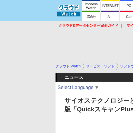
クラウド&データセンター完全ガイド
マ
サービス
セキュリティ
ネットワーク
スイッチ
ルータ
導入事例
イベ
クラウド Watch
サービス・ソフト
ソフト
ニュース
Select Language
▼
サイオステクノロジー
版「QuickスキャンPl