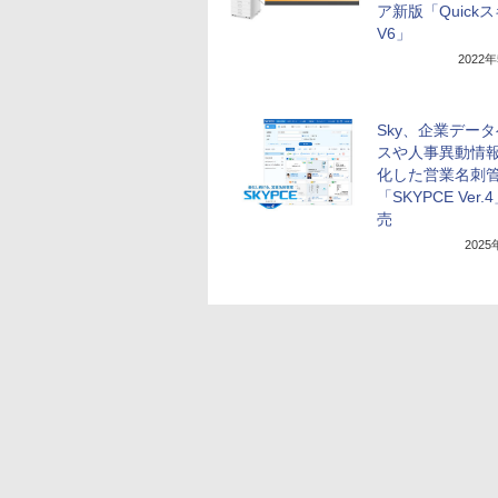
ア新版「Quick
V6」
2022
Sky、企業デー
スや人事異動情
化した営業名刺
「SKYPCE Ver
売
202