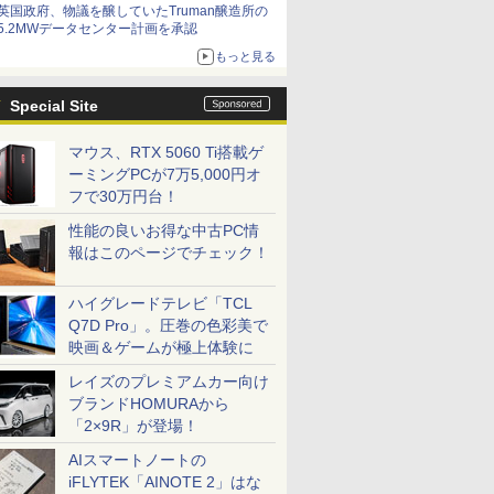
英国政府、物議を醸していたTruman醸造所の
5.2MWデータセンター計画を承認
もっと見る
Special Site
マウス、RTX 5060 Ti搭載ゲ
ーミングPCが7万5,000円オ
フで30万円台！
性能の良いお得な中古PC情
報はこのページでチェック！
ハイグレードテレビ「TCL
Q7D Pro」。圧巻の色彩美で
映画＆ゲームが極上体験に
レイズのプレミアムカー向け
ブランドHOMURAから
「2×9R」が登場！
AIスマートノートの
iFLYTEK「AINOTE 2」はな