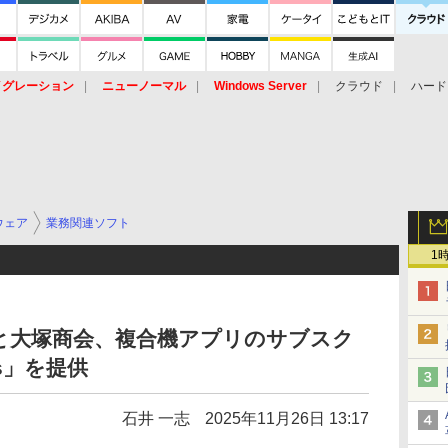
イグレーション
ニューノーマル
Windows Server
クラウド
ハード
トピック
ストレージ（HW）
オープンソース
SaaS
標的型
ント
ウェア
業務関連ソフト
1
と大塚商会、複合機アプリのサブスク
us」を提供
石井 一志
2025年11月26日 13:17