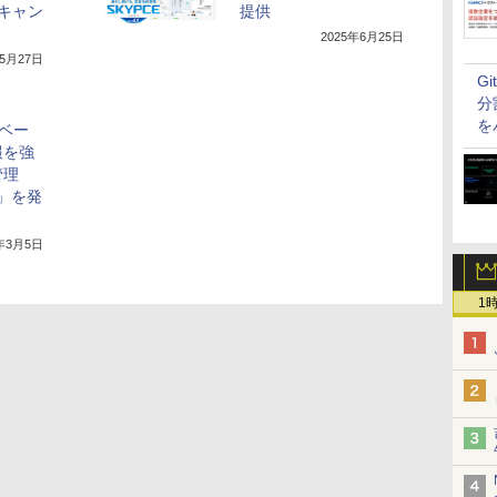
スキャン
提供
2025年6月25日
年5月27日
G
分
を
タベー
報を強
管理
.4」を発
5年3月5日
1