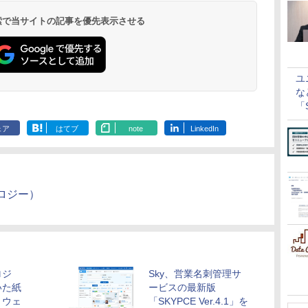
 検索で当サイトの記事を優先表示させる
ユ
な
「S
に
ェア
はてブ
note
LinkedIn
ロジー）
ロジ
Sky、営業名刺管理サ
いた紙
ービスの最新版
トウェ
「SKYPCE Ver.4.1」を