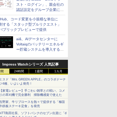
スト・ログイン」、親会社の
認証設定をグループ企業に展
開できる新機能を提供
itHub、コード変更を小規模な単位に
割する「スタック型プルリクエスト」
パブリックプレビューで提供
ai&、AIデータセンターに
Voltaiqのバッテリーエネルギ
ー貯蔵システムを導入する計
画を発表
Impress Watchシリーズ 人気記事
時間
24時間
1週間
1カ月
ミスド「Mrs. GREEN APPLE」のコラボドーナ
ツ4種、いよいよ発売！
【家電レビュー】手ごわい雑草との戦い、コメ
リの草刈機で完全勝利 掃除機感覚で使えた
吉野家、牛リブロースを熱々で提供する「極旨
牛鉄板ステーキ定食」を発売
NTT島田社長、ソフトバンクのセブン出資に「d