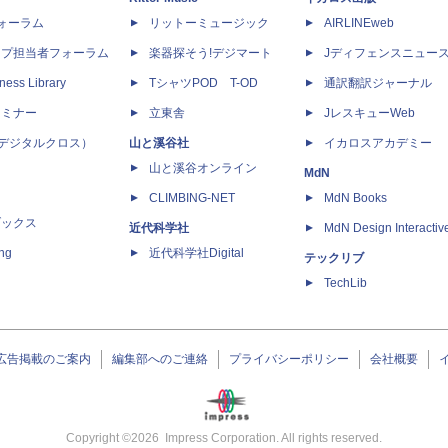
dフォーラム
リットーミュージック
AIRLINEweb
ップ担当者フォーラム
楽器探そう!デジマート
Jディフェンスニュー
ness Library
TシャツPOD T-OD
通訳翻訳ジャーナル
セミナー
立東舎
JレスキューWeb
 X（デジタルクロス）
山と溪谷社
イカロスアカデミー
山と溪谷オンライン
MdN
CLIMBING-NET
MdN Books
ブックス
近代科学社
MdN Design Interactiv
ing
近代科学社Digital
テックリブ
TechLib
広告掲載のご案内
編集部へのご連絡
プライバシーポリシー
会社概要
Copyright ©
2026
Impress Corporation. All rights reserved.