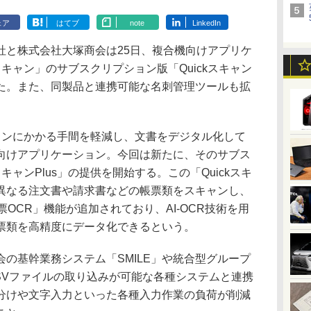
ェア
はてブ
note
LinkedIn
と株式会社大塚商会は25日、複合機向けアプリケ
スキャン」のサブスクリプション版「Quickスキャン
した。また、同製品と連携可能な名刺管理ツールも拡
ャンにかかる手間を軽減し、文書をデジタル化して
向けアプリケーション。今回は新たに、そのサブス
キャンPlus」の提供を開始する。この「Quickスキ
に異なる注文書や請求書などの帳票類をスキャンし、
OCR」機能が追加されており、AI-OCR技術を用
票類を高精度にデータ化できるという。
の基幹業務システム「SMILE」や統合型グループ
、CSVファイルの取り込みが可能な各種システムと連携
分けや文字入力といった各種入力作業の負荷が削減