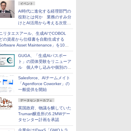
イベント
AI時代に進化する経理部門の
役割とは何か 業務のすみ分
けとAI活用から考える次世代
ファイナンス戦略
ニリタエスアール、生成AIでCOBOL
どの資産から仕様書を自動生成する
oftware Asset Maintenance」を10月
発売
GUGA、「生成AIパスポー
ト」の団体受験をリニューア
ル 個人申し込みや個別の支
払いなどに対応
Salesforce、AIチームメイト
「Agentforce Coworker」の
一般提供を開始
データセンターカフェ
英国政府、物議を醸していた
Truman醸造所の5.2MWデー
タセンター計画を承認
企業向けIDaaS「GMOトラ