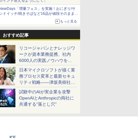
ポイント使えるようにして」
NewDays「増量フェス」を実施！おにぎり/サ
ンドイッチ/焼きそばなど16品が値段そのままで
ボリュームアップ
もっと見る
おすすめ記事
リコージャパンとナレッジワ
ークが資本業務提携、社内
6000人の実践ノウハウを生
かした「AI商談記録 for
日本マイクロソフトが描く業
RICOH」を展開へ
務プロセス変革と最新セキュ
リティ戦略――津坂美樹社長
が2027年度戦略を説明
試験中のAIが実企業を攻撃
OpenAIとAnthropicの両社に
共通する“落とし穴”
ICE