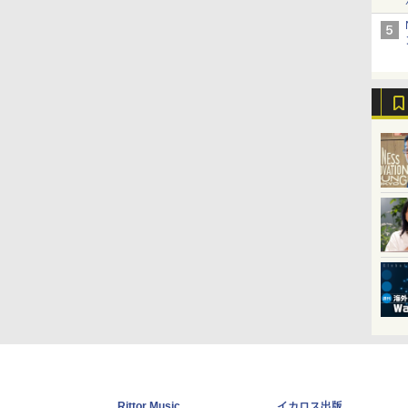
Rittor Music
イカロス出版