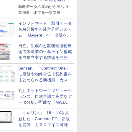
基幹データの集約からAI活用・
業務還元までを一貫支援
インフォマート、取引データ
をAI分析する経営分析システ
ム「IMAgent」ベータ版を提
供
日立、生成AIと数理最適化技
術で製造業の生産ライン構成
を自動立案する技術を開発
Sansan、「Contract One」
に店舗や物件単位で契約書を
まとめられる新機能「カスタ
ム契約ツリー」を追加
丸紅ネットワークソリューシ
ョンズ、自然言語で高度なデ
ータ分析が可能な「MAIDOA
AI ASSIST」を9月より提供
ユミルリンク、UI・UXを刷
新した「Cuenote FC」新版
を提供 カスタマイズ可能な
ダッシュボード画面を搭載