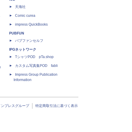
天海社
ス
Comic curea
impress QuickBooks
PUBFUN
パブファンセルフ
IPGネットワーク
TシャツPOD pTa.shop
カスタム写真集POD fabli
e
Impress Group Publication
Information
インプレスグループ
特定商取引法に基づく表示