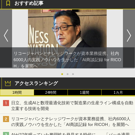
おすすめ記事
リコージャパンとナレッジワークが資本業務提携、社内
6000人の実践ノウハウを生かした「AI商談記録 for RICO
H」を展開へ
●
●
●
アクセスランキング
1時間
24時間
1週間
1カ月
日立、生成AIと数理最適化技術で製造業の生産ライン構成を自動
立案する技術を開発
リコージャパンとナレッジワークが資本業務提携、社内6000人
の実践ノウハウを生かした「AI商談記録 for RICOH」を展開へ
AIが27年眠っていた脆弱性を発見する時代に――「パッチ適用