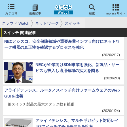
カテゴリ
過去記事
検索
Impressサイト
クラウド Watch
ネットワーク
スイッチ
スイッチ 関連記事
NECとシスコ、安全保障領域や重要産業インフラ向けにネットワ
ーク機器の真正性を確認するプロセスを強化
(2020/2/17)
NECが企業向けSDN事業を強化、新製品・サー
ビスも投入し適用領域の拡大を図る
(2020/2/3)
アライドテレシス、ルータ／スイッチ向けファームウェアのWeb
GUIを改善
一部スイッチ製品の最大スタック数も拡張
(2020/1/24)
アライドテレシス、マルチギガビット対応レイ
ヤ3スイッチのPoEモデルを拡充