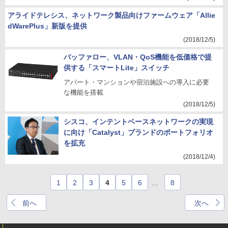
アライドテレシス、ネットワーク製品向けファームウェア「Allie
dWarePlus」新版を提供
(2018/12/5)
バッファロー、VLAN・QoS機能を低価格で提
供する「スマートLite」スイッチ
アパート・マンションや宿泊施設への導入に必要
な機能を搭載
(2018/12/5)
シスコ、インテントベースネットワークの実現
に向け「Catalyst」ブランドのポートフォリオ
を拡充
(2018/12/4)
1
2
3
4
5
6
…
8
前へ
次へ