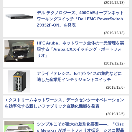
(2019/12/13)
デル テクノロジーズ、400GbEオープンネット
ワーキングスイッチ「Dell EMC PowerSwitch
Z9332F-ON」を発表
(2019/12/13)
HPE Aruba、ネットワーク全体の一元管理を実
現する「Aruba CXスイッチング・ポートフォ
リオ」
(2019/12/12)
アライドテレシス、IoTデバイスの集約などに
適した産業用インテリジェントスイッチ
(2019/12/6)
エクストリームネットワークス、データセンターオペレーション
を効率化する新しいファブリック自動化機能を発表
(2019/12/5)
シンプルこそが最大の差別化要因――、「Cisc
o Meraki」がポートフォリオ拡充 シスコ製品