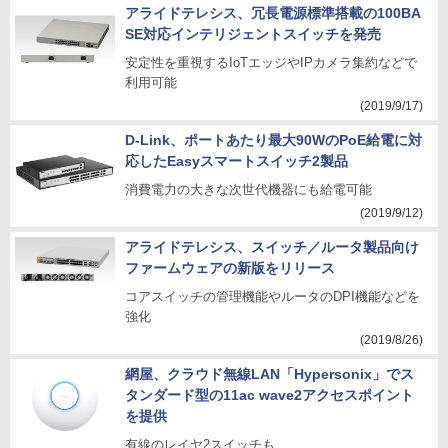
アライドテレシス、冗長電源標準搭載の100BA
SE対応インテリジェントスイッチを発売
安定性を重視するIoTエッジやIPカメラ集約などで
利用可能
(2019/9/17)
D-Link、ポートあたり最大90WのPoE給電に対
応したEasyスマートスイッチ2製品
消費電力の大きな次世代機器にも給電可能
(2019/9/12)
アライドテレシス、スイッチ／ルータ製品向け
ファームウェアの新版をリリース
コアスイッチの管理機能やルータのDPI機能などを
強化
(2019/8/26)
網屋、クラウド無線LAN「Hypersonix」でス
タンダード型の11ac wave2アクセスポイント
を提供
有線のレイヤ2スイッチも