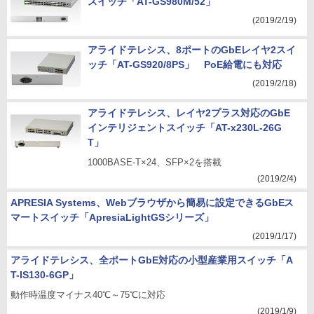
スイッチ「AT-GS980M/52」
(2019/2/19)
アライドテレシス、8ポートのGbEレイヤ2スイ
ッチ「AT-GS920/8PS」 PoE給電にも対応
(2019/2/18)
アライドテレシス、レイヤ2プラス対応のGbE
インテリジェントスイッチ「AT-x230L-26G
T」
1000BASE-T×24、SFP×2を搭載
(2019/2/4)
APRESIA Systems、Webブラウザから簡易に設定できるGbEス
マートスイッチ「ApresiaLightGSシリーズ」
(2019/1/17)
アライドテレシス、全ポートGbE対応の小型産業用スイッチ「A
T-IS130-6GP」
動作時温度マイナス40℃～75℃に対応
(2019/1/9)