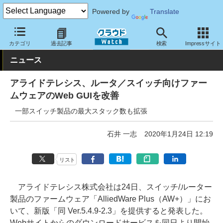
Powered by
Translate
クラウド Watch
ネットワーク
スイッチ
カテゴリ
過去記事
検索
Impressサイト
ニュース
アライドテレシス、ルータ／スイッチ向けファー
ムウェアのWeb GUIを改善
一部スイッチ製品の最大スタック数も拡張
石井 一志
2020年1月24日 12:19
リスト
アライドテレシス株式会社は24日、スイッチ/ルーター
製品のファームウェア「AlliedWare Plus（AW+）」にお
いて、新版「同 Ver.5.4.9-2.3」を提供すると発表した。
Webサイトからのダウンロードサービスを同日より開始