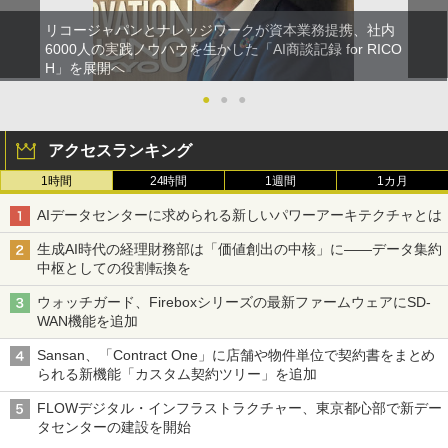
リコージャパンとナレッジワークが資本業務提携、社内
6000人の実践ノウハウを生かした「AI商談記録 for RICO
H」を展開へ
●
●
●
アクセスランキング
1時間
24時間
1週間
1カ月
AIデータセンターに求められる新しいパワーアーキテクチャとは
生成AI時代の経理財務部は「価値創出の中核」に――データ集約
中枢としての役割転換を
ウォッチガード、Fireboxシリーズの最新ファームウェアにSD-
WAN機能を追加
Sansan、「Contract One」に店舗や物件単位で契約書をまとめ
られる新機能「カスタム契約ツリー」を追加
FLOWデジタル・インフラストラクチャー、東京都心部で新デー
タセンターの建設を開始