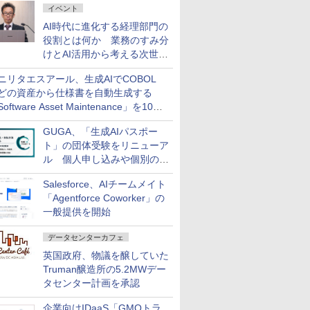
イベント
AI時代に進化する経理部門の
役割とは何か 業務のすみ分
けとAI活用から考える次世代
ファイナンス戦略
ニリタエスアール、生成AIでCOBOL
どの資産から仕様書を自動生成する
oftware Asset Maintenance」を10月
発売
GUGA、「生成AIパスポー
ト」の団体受験をリニューア
ル 個人申し込みや個別の支
払いなどに対応
Salesforce、AIチームメイト
「Agentforce Coworker」の
一般提供を開始
データセンターカフェ
英国政府、物議を醸していた
Truman醸造所の5.2MWデー
タセンター計画を承認
企業向けIDaaS「GMOトラ