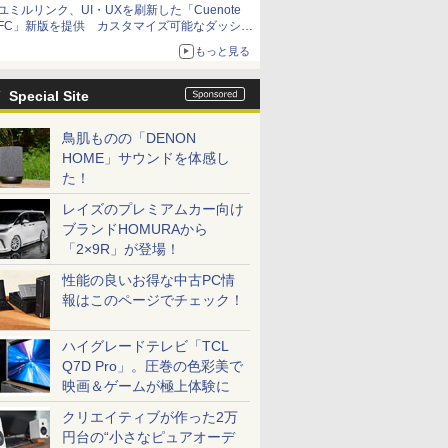
ユミルリンク、UI・UXを刷新した「Cuenote
FC」新版を提供 カスタマイズ可能なダッシュ
ボード画面を搭載
もっと見る
Special Site
鳥肌ものの「DENON
HOME」サウンドを体感し
た！
レイズのプレミアムカー向け
ブランドHOMURAから
「2×9R」が登場！
性能の良いお得な中古PC情
報はこのページでチェック！
ハイグレードテレビ「TCL
Q7D Pro」。圧巻の色彩美で
映画＆ゲームが極上体験に
クリエイティブが作った2万
円台の“小さなピュアオーデ