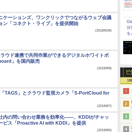
ニケーションズ、ワンクリックでつながるウェブ会議
G
ョン「コネクト・ライブ」を提供開始
分
(2018/8/28)
を
e、クラウド連携で共同作業ができるデジタルホワイトボ
board」を国内販売
(2018/8/8)
1
GS」とクラウド監視カメラ「S-PortCloud for
(2018/8/7)
て社内の問い合わせ業務を効率化――、KDDIがチャッ
ス「Proactive AI with KDDI」を提供
(2018/8/6)