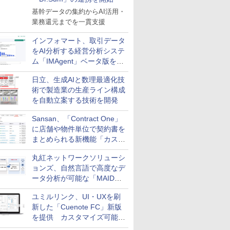
基幹データの集約からAI活用・
業務還元までを一貫支援
インフォマート、取引データ
をAI分析する経営分析システ
ム「IMAgent」ベータ版を提
供
日立、生成AIと数理最適化技
術で製造業の生産ライン構成
を自動立案する技術を開発
Sansan、「Contract One」
に店舗や物件単位で契約書を
まとめられる新機能「カスタ
ム契約ツリー」を追加
丸紅ネットワークソリューシ
ョンズ、自然言語で高度なデ
ータ分析が可能な「MAIDOA
AI ASSIST」を9月より提供
ユミルリンク、UI・UXを刷
新した「Cuenote FC」新版
を提供 カスタマイズ可能な
ダッシュボード画面を搭載