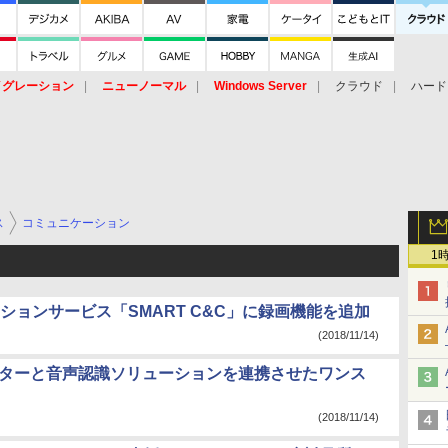
イグレーション
ニューノーマル
Windows Server
クラウド
ハード
トピック
ストレージ（HW）
オープンソース
SaaS
標的型
ント
ス
コミュニケーション
1
ションサービス「SMART C&C」に録画機能を追加
(2018/11/14)
ンターと音声認識ソリューションを連携させたワンス
(2018/11/14)