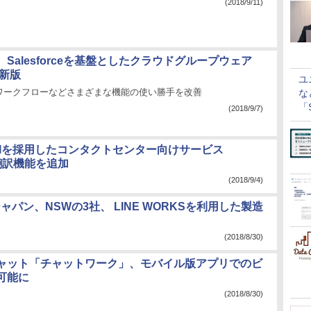
(2018/9/11)
Salesforceを基盤としたクラウドグループウェア
」新版
ユ
ワークフローなどさまざまな機能の使い勝手を改善
な
「S
(2018/9/7)
に
APIを採用したコンタクトセンター向けサービス
と翻訳機能を追加
(2018/9/4)
パン、NSWの3社、 LINE WORKSを利用した製造
(2018/8/30)
ャット「チャットワーク」、モバイル版アプリでのビ
可能に
(2018/8/30)