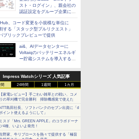
スト・ログイン」、親会社の
認証設定をグループ企業に展
開できる新機能を提供
itHub、コード変更を小規模な単位に
割する「スタック型プルリクエスト」
パブリックプレビューで提供
ai&、AIデータセンターに
Voltaiqのバッテリーエネルギ
ー貯蔵システムを導入する計
画を発表
Impress Watchシリーズ 人気記事
時間
24時間
1週間
1カ月
【家電レビュー】手ごわい雑草との戦い、コメ
リの草刈機で完全勝利 掃除機感覚で使えた
NTT島田社長、ソフトバンクのセブン出資に「d
ポイント使えるようにして」
ミスド「Mrs. GREEN APPLE」のコラボドーナ
ツ4種、いよいよ発売！
吉野家、牛リブロースを熱々で提供する「極旨