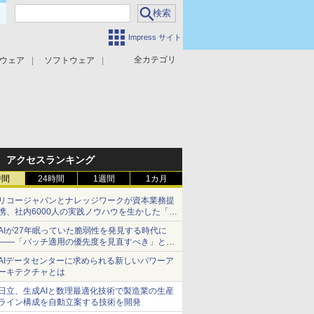
Impress サイト
全カテゴリ
ウェア
ソフトウェア
攻撃対策
マルウェア対策
アクセスランキング
時間
24時間
1週間
1カ月
リコージャパンとナレッジワークが資本業務提
携、社内6000人の実践ノウハウを生かした「AI
商談記録 for RICOH」を展開へ
AIが27年眠っていた脆弱性を発見する時代に
――「パッチ適用の優先度を見直すべき」とセ
キュリティ専門家
AIデータセンターに求められる新しいパワーア
ーキテクチャとは
日立、生成AIと数理最適化技術で製造業の生産
ライン構成を自動立案する技術を開発