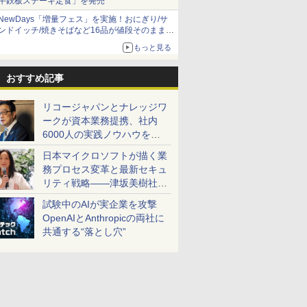
牛鉄板ステーキ定食」を発売
NewDays「増量フェス」を実施！おにぎり/サ
ンドイッチ/焼きそばなど16品が値段そのままで
ボリュームアップ
もっと見る
おすすめ記事
リコージャパンとナレッジワ
ークが資本業務提携、社内
6000人の実践ノウハウを生
かした「AI商談記録 for
日本マイクロソフトが描く業
RICOH」を展開へ
務プロセス変革と最新セキュ
リティ戦略――津坂美樹社長
が2027年度戦略を説明
試験中のAIが実企業を攻撃
OpenAIとAnthropicの両社に
共通する“落とし穴”