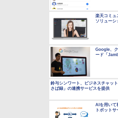
楽天コミュ
ソリューシ
Googl
ード「Jam
鈴与シンワート、ビジネスチャット「TA
さば録」の連携サービスを提供
AIを用い
トボットサービ