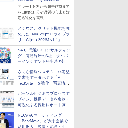
導入
アラート分析から報告作成まで
を自動化し分析品質の向上と対
応迅速化を実現
メシウス、グリッド機能を強
化したJavaScript UIライブラ
リ「Wijmo 2026J v1.1」
S&J、電通PRコンサルティン
グ、電通総研の3社、サイバ
ーインシデント発生時の対応
と危機管理広報を一体的に訓
さくら情報システム、非定型
練するプログラムを提供
文書をデータ化する「AI
TextSifta」を強化 写真情報
のデータ化などに対応
パーソルビジネスプロセスデ
ザイン、採用データを集約・
可視化する採用レポート高速
化サービスを提供
NECのAIマーケティング
「BestMove」が大手企業で
活用拡大 製造・流通・小売