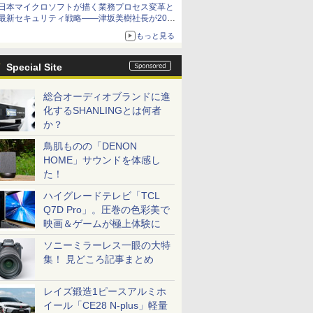
日本マイクロソフトが描く業務プロセス変革と
最新セキュリティ戦略――津坂美樹社長が2027
年度戦略を説明
もっと見る
Special Site
総合オーディオブランドに進
化するSHANLINGとは何者
か？
鳥肌ものの「DENON
HOME」サウンドを体感し
た！
ハイグレードテレビ「TCL
Q7D Pro」。圧巻の色彩美で
映画＆ゲームが極上体験に
ソニーミラーレス一眼の大特
集！ 見どころ記事まとめ
レイズ鍛造1ピースアルミホ
イール「CE28 N-plus」軽量