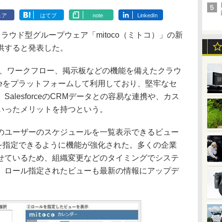
ェア
はてブ
note
LinkedIn
ウド型グループウェア「mitoco（ミトコ）」の新
り提供すると発表した。
oDo、ワークフロー、掲示板などの機能を備えたクラウ
orceをプラットフォームして利用しており、堅牢なセ
alesforceのCRMデータとの容易な連携や、カス
いったメリットを持つという。
ユーザーのスケジュールを一覧表示できるビュー
ロールを指定できるように機能が強化された。多くの企業
せているため、組織変更などのタイミングでシステ
、ロール指定されたビューも最新の情報にアップデ