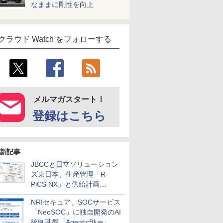
なままに剛性を向上
クラウド Watch をフォローする
メルマガスタート！
登録はこちら
新記事
JBCCと日立ソリューション
ズ東日本、生産管理「R-
PiCS NX」と供給計画
「scSQUARE ISP」の連携サ
NRIセキュア、SOCサービス
ービスを提供開始
「NeoSOC」に独自開発のAI
統制基盤「AgenticBlue」を