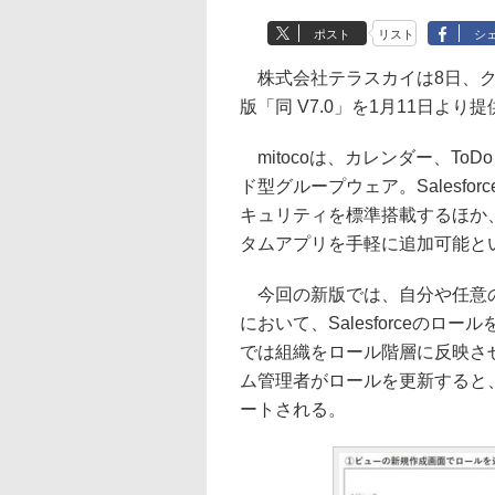
ポスト
リスト
シ
株式会社テラスカイは8日、クラ
版「同 V7.0」を1月11日よ
mitocoは、カレンダー、T
ド型グループウェア。Salesf
キュリティを標準搭載するほか、S
タムアプリを手軽に追加可能と
今回の新版では、自分や任意の
において、Salesforceの
では組織をロール階層に反映さ
ム管理者がロールを更新すると
ートされる。