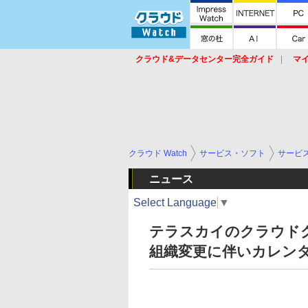
クラウド&データセンター完全ガイド
マ
サービス
セキュリティ
ネットワーク
スイッチ
ルータ
導入事例
イベ
クラウド Watch
サービス・ソフト
サービ
ニュース
Select Language
▼
テラスカイのクラウドグル
組織変更に伴いカレン