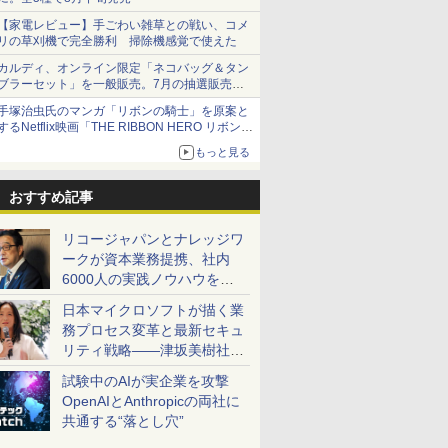
【家電レビュー】手ごわい雑草との戦い、コメ
リの草刈機で完全勝利 掃除機感覚で使えた
カルディ、オンライン限定「ネコバッグ＆タン
ブラーセット」を一般販売。7月の抽選販売の
当選無効分
手塚治虫氏のマンガ「リボンの騎士」を原案と
するNetflix映画「THE RIBBON HERO リボンヒ
ーロー」本日配信開始
もっと見る
おすすめ記事
リコージャパンとナレッジワ
ークが資本業務提携、社内
6000人の実践ノウハウを生
かした「AI商談記録 for
日本マイクロソフトが描く業
RICOH」を展開へ
務プロセス変革と最新セキュ
リティ戦略――津坂美樹社長
が2027年度戦略を説明
試験中のAIが実企業を攻撃
OpenAIとAnthropicの両社に
共通する“落とし穴”