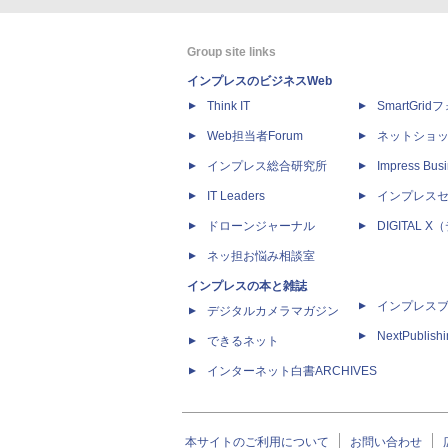
Group site links
インプレスのビジネスWeb
Think IT
SmartGri
Web担当者Forum
ネットショ
インプレス総合研究所
Impress Busi
IT Leaders
インプレス
ドローンジャーナル
DIGITAL
ネッ担お悩み相談室
インプレスの本と雑誌
インプレス
デジタルカメラマガジン
NextPublish
できるネット
インターネット白書ARCHIVES
本サイトのご利用について
お問い合わせ