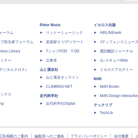
Rittor Music
イカロス出版
dフォーラム
リットーミュージック
AIRLINEweb
ップ担当者フォーラム
楽器探そう!デジマート
Jディフェンスニュー
ness Library
TシャツPOD T-OD
通訳翻訳ジャーナル
セミナー
立東舎
JレスキューWeb
 X（デジタルクロス）
山と溪谷社
イカロスアカデミー
山と溪谷オンライン
MdN
CLIMBING-NET
MdN Books
ブックス
近代科学社
MdN Design Interactiv
ing
近代科学社Digital
テックリブ
TechLib
広告掲載のご案内
編集部へのご連絡
プライバシーポリシー
会社概要