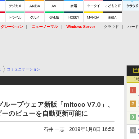
イグレーション
ニューノーマル
Windows Server
クラウド
ハード
トピック
ストレージ（HW）
オープンソース
SaaS
標的型
ント
ス
コミュニケーション
1
ープウェア新版「mitoco V7.0」、
ダーのビューを自動更新可能に
石井 一志
2019年1月8日 16:56