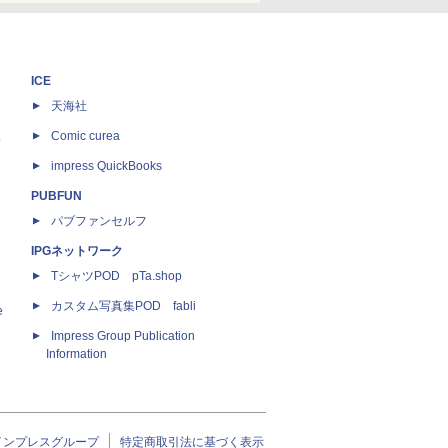
ICE
天海社
ス
Comic curea
impress QuickBooks
PUBFUN
パブファンセルフ
IPGネットワーク
TシャツPOD pTa.shop
カスタム写真集POD fabli
e
Impress Group Publication
Information
インプレスグループ
特定商取引法に基づく表示