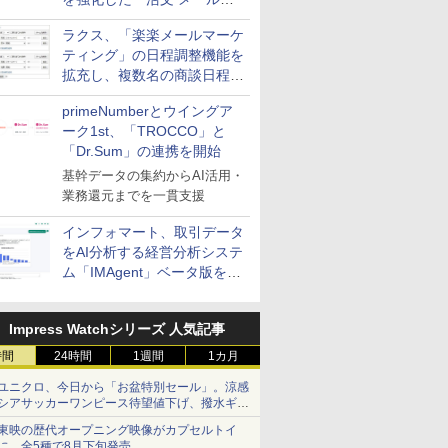
送信防止アドインサービス」
ラクス、「楽楽メールマーケ
を提供
ティング」の日程調整機能を
拡充し、複数名の商談日程調
整を効率化
primeNumberとウイングア
ーク1st、「TROCCO」と
「Dr.Sum」の連携を開始
基幹データの集約からAI活用・
業務還元までを一貫支援
インフォマート、取引データ
をAI分析する経営分析システ
ム「IMAgent」ベータ版を提
供
Impress Watchシリーズ 人気記事
時間
24時間
1週間
1カ月
ユニクロ、今日から「お盆特別セール」。涼感
シアサッカーワンピース待望値下げ、撥水ギア
ショーツは1990円に
東映の歴代オープニング映像がカプセルトイ
に。全5種で8月下旬発売