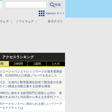
Impress サイト
全カテゴリ
ウェア
ソフトウェア
攻撃対策
マルウェア対策
アクセスランキング
時間
24時間
1週間
1カ月
リコージャパンとナレッジワークが資本業務提
携、社内6000人の実践ノウハウを生かした「AI
商談記録 for RICOH」を展開へ
日立、生成AIと数理最適化技術で製造業の生産
ライン構成を自動立案する技術を開発
AI時代に進化する経理部門の役割とは何か 業
務のすみ分けとAI活用から考える次世代ファイ
ナンス戦略
AIデータセンターに求められる新しいパワーア
ーキテクチャとは