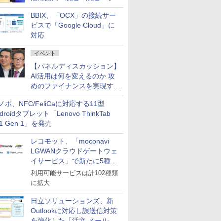
企業・広告代理店などが実装
BBIX、「OCX」の接続サー
フェーズへ
ビスで「Google Cloud」に
対応
イベント
【パネルディスカッション】
AI活用は何を変えるのか 攻
めのファイナンスを実現する
業務設計とマインドセット変
ノボ、NFC/FeliCaに対応する11型
革
droidタブレット「Lenovo ThinkTab
11 Gen 1」を発売
レコモット、「moconavi
LGWANクラウドゲートウェ
イサービス」で新たに5種類
のサービスと連携開始
利用可能サービスは計102種類
に拡大
日立ソリューションズ、新
Outlookに対応し誤送信対策
を強化した「活文 メール誤