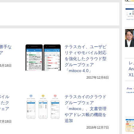
勝手な
テラスカイ、ユーザビ
ア
リティやモバイル対応
を強化したクラウド型
レ
グループウェア
年5月18日
An
「mitoco 4.0」
X
2017年12月6日
バイル
テラスカイのクラウド
したク
グループウェア
ウェア
「mitoco」、文書管理
やアドレス帳の機能を
追加
年7月18日
2016年12月7日