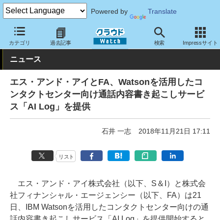
Powered by
Translate
クラウド Watch
サービス・ソフト
サービス
コミュニケーショ
カテゴリ
過去記事
検索
Impressサイト
ニュース
エス・アンド・アイとFA、Watsonを活用したコ
ンタクトセンター向け通話内容書き起こしサービ
ス「AI Log」を提供
石井 一志
2018年11月21日 17:11
リスト
エス・アンド・アイ株式会社（以下、S＆I）と株式会
社フィナンシャル・エージェンシー（以下、FA）は21
日、IBM Watsonを活用したコンタクトセンター向けの通
話内容書き起こしサービス「AI Log」を提供開始すると