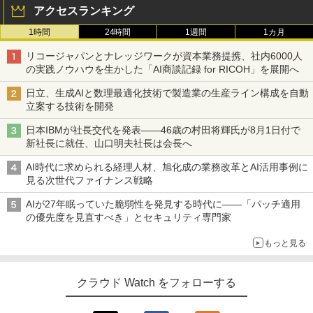
アクセスランキング
1時間
24時間
1週間
1カ月
リコージャパンとナレッジワークが資本業務提携、社内6000人
の実践ノウハウを生かした「AI商談記録 for RICOH」を展開へ
日立、生成AIと数理最適化技術で製造業の生産ライン構成を自動
立案する技術を開発
日本IBMが社長交代を発表――46歳の村田将輝氏が8月1日付で
新社長に就任、山口明夫社長は会長へ
AI時代に求められる経理人材、旭化成の業務改革とAI活用事例に
見る次世代ファイナンス戦略
AIが27年眠っていた脆弱性を発見する時代に――「パッチ適用
の優先度を見直すべき」とセキュリティ専門家
もっと見る
クラウド Watch をフォローする