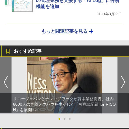
の管理業務を支援する「AI Log」に分析
機能を追加
2021年3月23日
もっと関連記事を見る
おすすめ記事
リコージャパンとナレッジワークが資本業務提携、社内
6000人の実践ノウハウを生かした「AI商談記録 for RICO
H」を展開へ
●
●
●