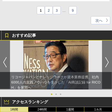
1
2
3
…
9
次へ
おすすめ記事
リコージャパンとナレッジワークが資本業務提携、社内
6000人の実践ノウハウを生かした「AI商談記録 for RICO
H」を展開へ
●
●
●
アクセスランキング
1時間
24時間
1週間
1カ月