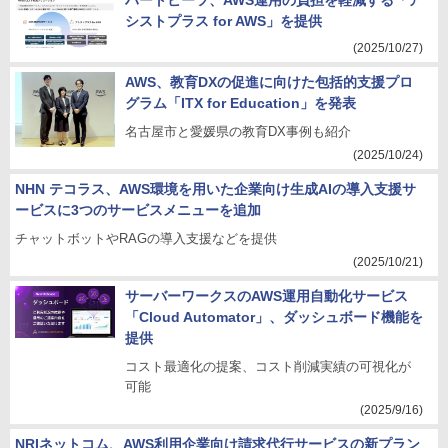
シストプラス for AWS」を提供
(2025/10/27)
AWS、教育DXの促進に向けた包括的支援プロ
グラム「ITX for Education」を発表
名古屋市と愛媛県の教育DX事例も紹介
(2025/10/24)
NHN テコラス、AWS環境を用いた企業向け生成AIの導入支援サ
ービスに3つのサービスメニューを追加
チャットボットやRAGの導入支援などを提供
(2025/10/21)
サーバーワークスのAWS運用自動化サービス
「Cloud Automator」、ダッシュボード機能を
提供
コスト最適化の提案、コスト削減実績の可視化が
可能
(2025/9/16)
NRIネットコム、AWS利用企業向け請求代行サービスの新プラン