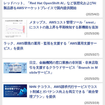
レッドハット、「Red Hat OpenShift AI」など仮想化およびAI
製品群をAWSマーケットプレイスで国内提供開始
(2025/4/2)
メタップス、AWSコスト管理ツール「srest」
にコストの急上昇を早期検知する新機能を追加
(2025/3/28)
ラック、AWS環境の運用・監視を支援する「AWS運用支援サー
ビス」を提供
(2025/3/27)
日立、金融機関の窓口業務の非対面・非来店取
引を支援するクラウドサービス「Branch in M
obileサービス」
(2025/3/25)
NHN テコラス、AWS請求代行サービスでコス
ト削減とガバナンス向上を両立できる「統合管
理プラン」を提供
(2025/3/19)