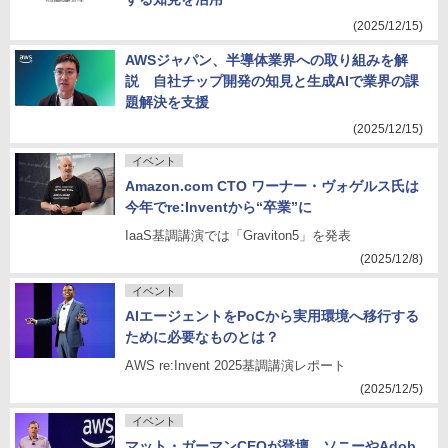
(2025/12/15)
AWSジャパン、半導体業界への取り組みを解
説 自社チップ開発の知見と生成AIで業界の課
題解決を支援
(2025/12/15)
イベント
Amazon.com CTO ワーナー・ヴォゲルス氏は
今年でre:Inventから“卒業”に
IaaS基調講演では「Graviton5」を発表
(2025/12/8)
イベント
AIエージェントをPoCから実用環境へ移行する
ために必要なものとは？
AWS re:Invent 2025基調講演レポート
(2025/12/5)
イベント
マット・ガーマンCEOが登壇、ソニーやAdob