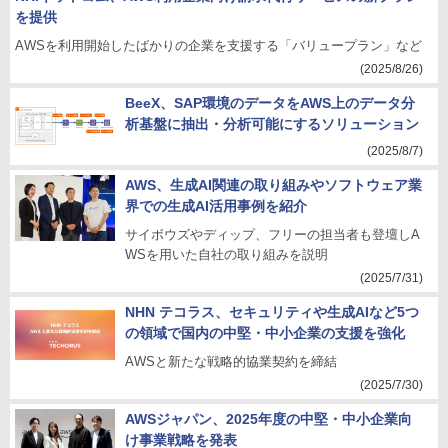
を提供
AWSを利用開始したばかりの企業を支援する「バリュープラン」など
(2025/8/26)
BeeX、SAP環境のデータをAWS上のデータ分
析基盤に抽出・分析可能にするソリューション
(2025/8/7)
AWS、生成AI関連の取り組みやソフトウェア業
界での生成AI活用事例を紹介
サイボウズやディップ、フリーの担当者も登壇しA
WSを用いた自社の取り組みを説明
(2025/7/31)
NHN テコラス、セキュリティや生成AIなど5つ
の領域で国内の中堅・中小企業の支援を強化
AWSと新たな戦略的協業契約を締結
(2025/7/30)
AWSジャパン、2025年度の中堅・中小企業向
け事業戦略を発表