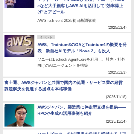
eなど大手顧客もAWS AIを活用して“効率爆上
げ”とアピール
AWS re:Invent 2025初日基調講演
(2025/12/4)
イベント
AWS、Trainium3のGAとTrainium4の概要を発
表 新自社AIモデル「Nova 2」も投入
ソニーはBedrock AgentCoreを利用し、社内・社外
向けのAIエージェントを構築
(2025/12/3)
富士通、AWSジャパンと共同で国内の流通・サービス業の経営
課題解決を促進する拠点を本格稼働
(2025/11/18)
AWSジャパン、製造業に伴走型支援を提供――
HPCや生成AI活用事例も紹介
(2025/11/14)
ハートビーツ、AWS運用の負担を軽減する「ア