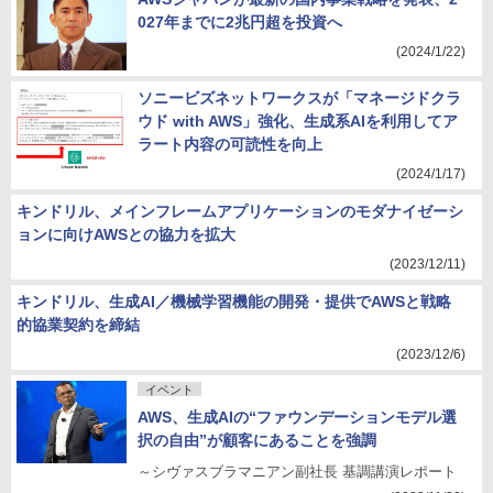
027年までに2兆円超を投資へ
(2024/1/22)
ソニービズネットワークスが「マネージドクラ
ウド with AWS」強化、生成系AIを利用してア
ラート内容の可読性を向上
(2024/1/17)
キンドリル、メインフレームアプリケーションのモダナイゼーシ
ョンに向けAWSとの協力を拡大
(2023/12/11)
キンドリル、生成AI／機械学習機能の開発・提供でAWSと戦略
的協業契約を締結
(2023/12/6)
イベント
AWS、生成AIの“ファウンデーションモデル選
択の自由”が顧客にあることを強調
～シヴァスブラマニアン副社長 基調講演レポート