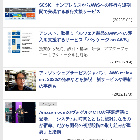
SCSK、オンプレミスからAWSへの移行を短期
間で実現する移行支援サービス
(2023/1/11)
アシスト、取扱ミドルウェア製品のAWSへの導
入を支援するサービス「パッケージ on AWS」
提案から契約、設計・構築、研修、アフターフォ
ローまでをトータルに対応
(2022/12/19)
アマゾンウェブサービスジャパン、AWS re:Inv
ent 2022の発表などを解説 新サービスや最新
の事例も
(2022/12/8)
イベント
Amazon.comのヴォゲルスCTOが基調講演に
登場、「システムは時間とともに複雑になるの
が宿命、だから開発の初期段階の取り組みが重
要」と指摘