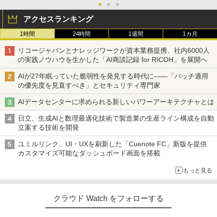
●
●
●
アクセスランキング
1時間
24時間
1週間
1カ月
リコージャパンとナレッジワークが資本業務提携、社内6000人
の実践ノウハウを生かした「AI商談記録 for RICOH」を展開へ
AIが27年眠っていた脆弱性を発見する時代に――「パッチ適用
の優先度を見直すべき」とセキュリティ専門家
AIデータセンターに求められる新しいパワーアーキテクチャとは
日立、生成AIと数理最適化技術で製造業の生産ライン構成を自動
立案する技術を開発
ユミルリンク、UI・UXを刷新した「Cuenote FC」新版を提供
カスタマイズ可能なダッシュボード画面を搭載
もっと見る
クラウド Watch をフォローする