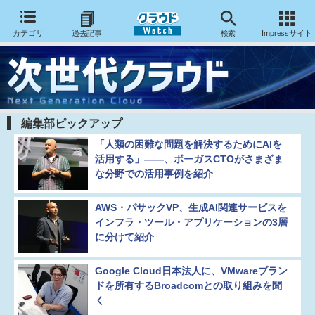
カテゴリ
過去記事
検索
Impressサイト
編集部ピックアップ
「人類の困難な問題を解決するためにAIを
活用する」――、ボーガスCTOがさまざま
な分野での活用事例を紹介
AWS・パサックVP、生成AI関連サービスを
インフラ・ツール・アプリケーションの3層
に分けて紹介
Google Cloud日本法人に、VMwareブラン
ドを所有するBroadcomとの取り組みを聞
く