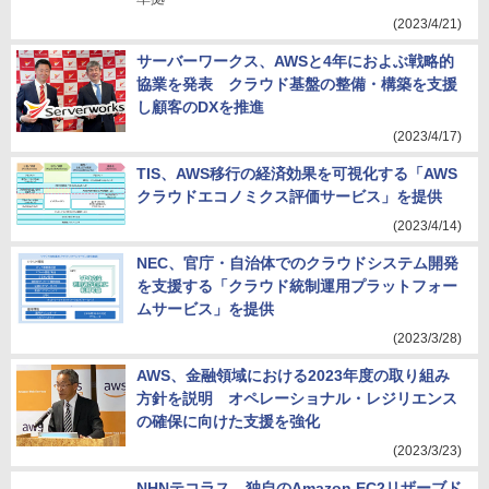
(2023/4/21)
サーバーワークス、AWSと4年におよぶ戦略的
協業を発表 クラウド基盤の整備・構築を支援
し顧客のDXを推進
(2023/4/17)
TIS、AWS移行の経済効果を可視化する「AWS
クラウドエコノミクス評価サービス」を提供
(2023/4/14)
NEC、官庁・自治体でのクラウドシステム開発
を支援する「クラウド統制運用プラットフォー
ムサービス」を提供
(2023/3/28)
AWS、金融領域における2023年度の取り組み
方針を説明 オペレーショナル・レジリエンス
の確保に向けた支援を強化
(2023/3/23)
NHNテコラス、独自のAmazon EC2リザーブド