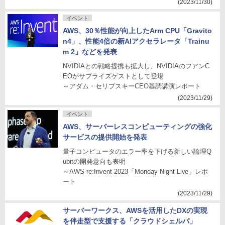
(2023/11/30)
イベント
AWS、30％性能が向上したArm CPU「Gravito
n4」、性能4倍の新AIアクセラレータ「Trainu
m 2」などを発表
NVIDIAとの戦略提携も拡大し、NVIDIAのフアンC
EOがサプライズゲストとして登場
～アダム・セリプスキーCEO基調講演レポート
(2023/11/29)
イベント
AWS、サーバーレスコンピューティングの強化
サービスの提供開始を発表
量子コンピュータのエラー率を下げる新しい論理Q
ubitの開発意向も表明
～AWS re:Invent 2023「Monday Night Live」レポ
ート
(2023/11/29)
サーバーワークス、AWSを活用したDXの実現
を伴走型で支援する「クラウドシェルパ」