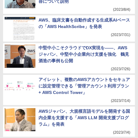
容について説明
(2023/8/4)
AWS、臨床文書を自動作成する生成系AIベース
の「AWS HealthScribe」を発表
(2023/7/31)
中堅中小こそクラウドでDX実現を――、AWS
ジャパン、中堅中小企業向け支援を強化 鶴見
酒造の事例も公開
(2023/7/26)
アイレット、複数のAWSアカウントをセキュア
に設定管理できる「管理アカウント利用プラン
+ AWS Control Tower」
(2023/7/14)
AWSジャパン、大規模言語モデルを開発する国
内企業を支援する「AWS LLM 開発支援プログ
ラム」を発表
(2023/7/4)