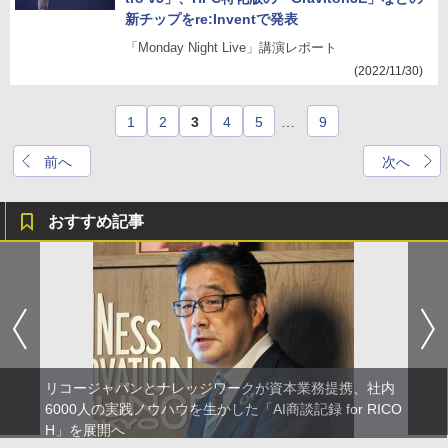
新チップをre:Inventで発表
「Monday Night Live」講演レポート
(2022/11/30)
1
2
3
4
5
…
9
前へ
次へ
おすすめ記事
リコージャパンとナレッジワークが資本業務提携、社内
6000人の実践ノウハウを生かした「AI商談記録 for RICO
H」を展開へ