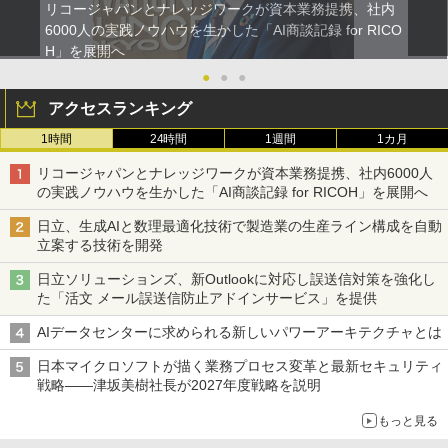
リコージャパンとナレッジワークが資本業務提携、社内
6000人の実践ノウハウを生かした「AI商談記録 for RICO
H」を展開へ
●
●
●
アクセスランキング
1時間
24時間
1週間
1カ月
リコージャパンとナレッジワークが資本業務提携、社内6000人
の実践ノウハウを生かした「AI商談記録 for RICOH」を展開へ
日立、生成AIと数理最適化技術で製造業の生産ライン構成を自動
立案する技術を開発
日立ソリューションズ、新Outlookに対応し誤送信対策を強化し
た「活文 メール誤送信防止アドインサービス」を提供
AIデータセンターに求められる新しいパワーアーキテクチャとは
日本マイクロソフトが描く業務プロセス変革と最新セキュリティ
戦略――津坂美樹社長が2027年度戦略を説明
もっと見る