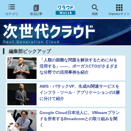
カテゴリ
過去記事
検索
Impressサイト
編集部ピックアップ
「人類の困難な問題を解決するためにAIを
活用する」――、ボーガスCTOがさまざま
な分野での活用事例を紹介
AWS・パサックVP、生成AI関連サービスを
インフラ・ツール・アプリケーションの3層
に分けて紹介
Google Cloud日本法人に、VMwareブラン
ドを所有するBroadcomとの取り組みを聞
く